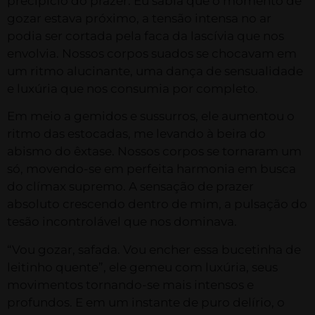
precipício do prazer. Eu sabia que o momento de
gozar estava próximo, a tensão intensa no ar
podia ser cortada pela faca da lascívia que nos
envolvia. Nossos corpos suados se chocavam em
um ritmo alucinante, uma dança de sensualidade
e luxúria que nos consumia por completo.
Em meio a gemidos e sussurros, ele aumentou o
ritmo das estocadas, me levando à beira do
abismo do êxtase. Nossos corpos se tornaram um
só, movendo-se em perfeita harmonia em busca
do clímax supremo. A sensação de prazer
absoluto crescendo dentro de mim, a pulsação do
tesão incontrolável que nos dominava.
“Vou gozar, safada. Vou encher essa bucetinha de
leitinho quente”, ele gemeu com luxúria, seus
movimentos tornando-se mais intensos e
profundos. E em um instante de puro delírio, o