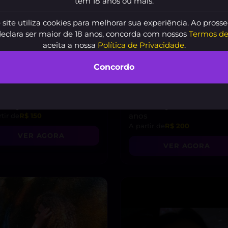
tem 18 anos ou mais.
 site utiliza cookies para melhorar sua experiência. Ao prosse
declara ser maior de 18 anos, concorda com nossos
Termos de
aceita a nossa
Política de Privacidade
.
Concordo
riellybianzin
, 19 anos
Kimberlly Bananinha
, 
anos
tir de
R$ 150
A partir de
R$ 200
VER AGORA
VER AGORA