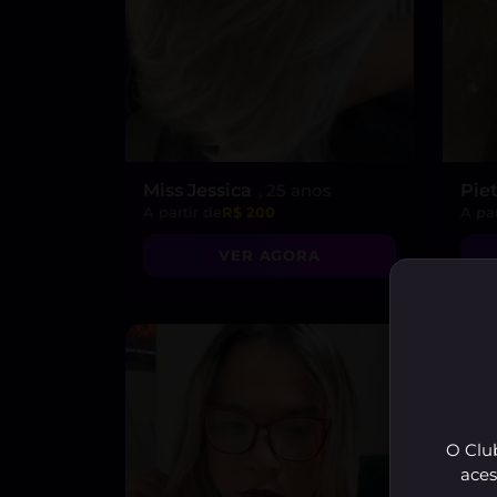
Miss Jessica
, 25 anos
Pie
A partir de
R$ 200
A par
VER AGORA
O Club
aces