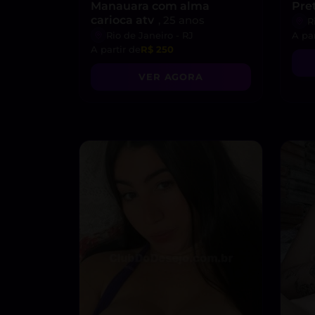
Manauara com alma
Pre
carioca atv
, 25 anos
R
Rio de Janeiro - RJ
A par
A partir de
R$ 250
VER AGORA