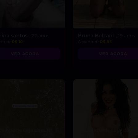
rina santos
, 22 anos
Bruna Bolzani
, 19 anos
tir de
R$ 10
A partir de
R$ 85
VER AGORA
VER AGORA