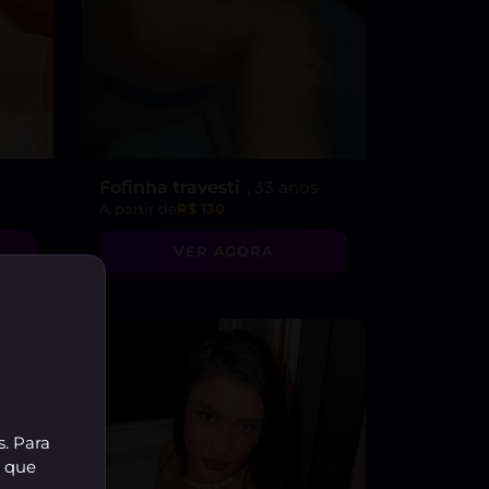
Fofinha travesti
, 33 anos
A partir de
R$ 130
VER AGORA
s. Para
r que