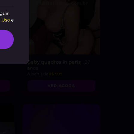
guir,
 Uso
e
25
Gaby quadros in paris
, 27
anos
A partir de
R$ 999
VER AGORA