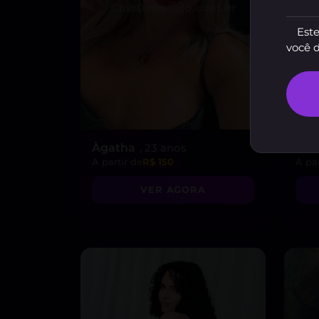
Este
você 
Àgatha
, 23 anos
Gab
A partir de
R$ 150
A par
VER AGORA