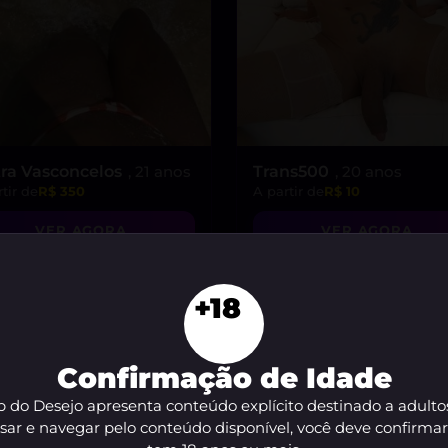
tra Vasconcelos
, 21 anos
Trans500
, 20 anos
tir de
R$ 350
A partir de
R$ 10
VER AGORA
VER AGORA
+18
Confirmação de Idade
 do Desejo apresenta conteúdo explícito destinado a adulto
sar e navegar pelo conteúdo disponível, você deve confirma