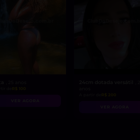
ta
, 25 anos
24cm dotada versátil
, 
anos
tir de
R$ 100
A partir de
R$ 200
VER AGORA
VER AGORA