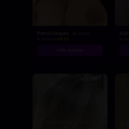
Patricialopes
, 25 anos
Sab
A partir de
R$ 50
A par
VER AGORA