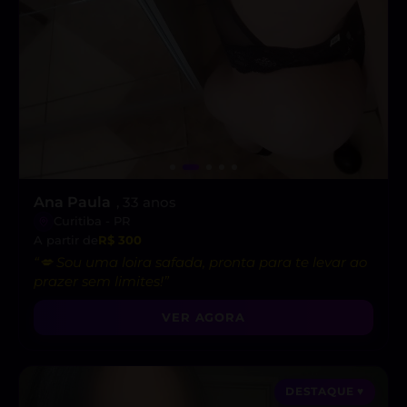
Ana Paula
, 33 anos
Curitiba - PR
A partir de
R$ 300
“💋 Sou uma loira safada, pronta para te levar ao
prazer sem limites!”
VER AGORA
DESTAQUE ♥