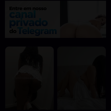
incluindo casal, chuva
dourada, ejaculação no
corpo, rosto,
namoradinha, oral sem
camisinha e podolatria.
Vamos nos divertir
muito juntos!”