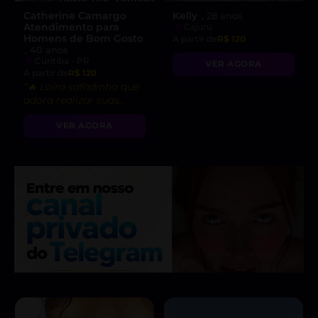
Catherine Camargo
Kelly
, 28 anos
Atendimento para
Cajuru
Homens de Bom Gosto
A partir de
R$ 120
, 40 anos
Curitiba - PR
VER AGORA
A partir de
R$ 120
“🔥 Loira safadinha que
adora realizar suas
fantasias mais picantes.
VER AGORA
Oral, anal e muito
mais!”