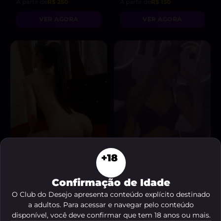
A partir de
R$ 250
A partir de
R$ 150
VER AGORA
VER AGORA
+18
Sabrina
Luana tonse
, 19 anos
, 24 anos
Confirmação de Idade
Centro
Curitiba - PR
A partir de
R$ 150
A partir de
R$ 190
O Club do Desejo apresenta conteúdo explícito destinado
“😈 Sou a sua morena
a adultos. Para acessar e navegar pelo conteúdo
VER AGORA
safada, pronta para
disponível, você deve confirmar que tem 18 anos ou mais.
realizar todas as suas