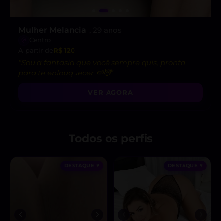
Mulher Melancia
, 29 anos
Centro
A partir de
R$ 120
“Sou a fantasia que você sempre quis, pronta
para te enlouquecer 🍉😈”
VER AGORA
Todos os perfis
DESTAQUE ♥
DESTAQUE ♥