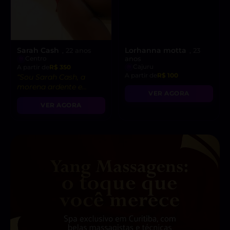
Sarah Cash
Lorhanna motta
, 22 anos
, 23
Centro
anos
Cajuru
A partir de
R$ 350
A partir de
R$ 100
“Sou Sarah Cash, a
morena ardente e
VER AGORA
exótica que vai realizar
VER AGORA
todas as suas fantasias
mais ousadas. Venha se
perder comigo! 😘”