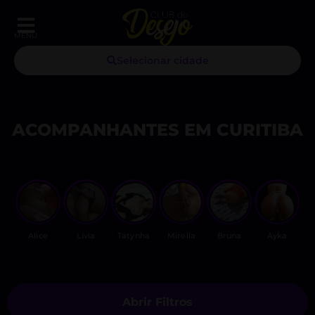
MENU
Selecionar cidade
ACOMPANHANTES EM CURITIBA
Alice
Livia
Tatynha
Mirella
Bruna
Ayka
Abrir Filtros