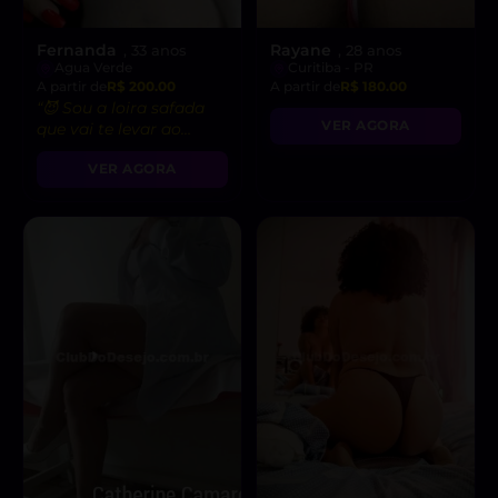
Fernanda
Rayane
, 33 anos
, 28 anos
Agua Verde
Curitiba - PR
A partir de
R$ 200.00
A partir de
R$ 180.00
“😈 Sou a loira safada
VER AGORA
que vai te levar ao
delírio com minhas
VER AGORA
massagens!”