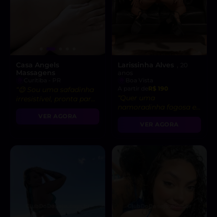
Casa Angels
Larissinha Alves
, 20
Massagens
anos
Curitiba - PR
Boa Vista
A partir de
R$ 190
“😉 Sou uma safadinha
“Quer uma
irresistível, pronta para
namoradinha fogosa e
realizar todos os seus
sem limites? Estou
VER AGORA
desejos!”
VER AGORA
pronta para te
enlouquecer de prazer!
💕🔥”