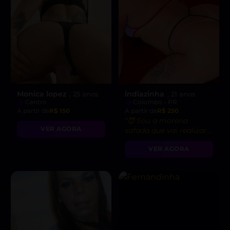
Monica lopez
Índiazinha
, 25 anos
, 21 anos
Centro
Colombo - PR
A partir de
R$ 150
A partir de
R$ 250
“😈 Sou a morena
VER AGORA
safada que vai realizar
suas fantasias mais
VER AGORA
gostosas e ousadas!”