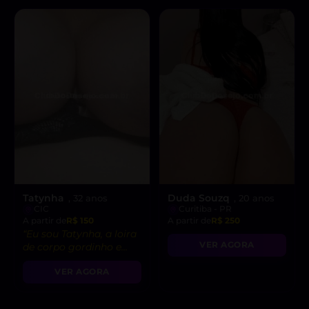
Tatynha
Duda Souzq
, 32 anos
, 20 anos
CIC
Curitiba - PR
A partir de
R$ 150
A partir de
R$ 250
“Eu sou Tatynha, a loira
VER AGORA
de corpo gordinho e
aparência branquinha
VER AGORA
😘💋. Estou disponível
para realizar seus
desejos e fetiches,