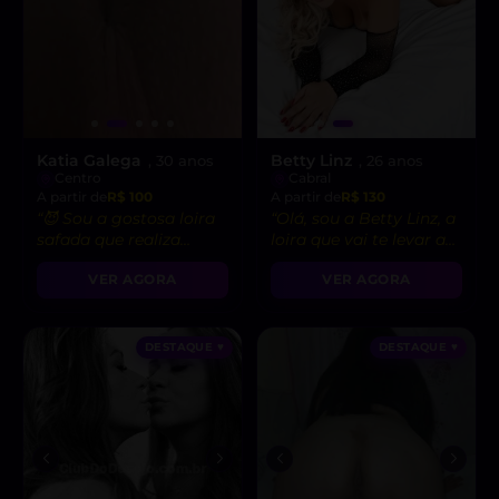
Katia Galega
Betty Linz
, 30 anos
, 26 anos
Centro
Cabral
A partir de
R$ 100
A partir de
R$ 130
“😈 Sou a gostosa loira
“Olá, sou a Betty Linz, a
safada que realiza
loira que vai te levar ao
todas suas fantasias
êxtase com minha
VER AGORA
VER AGORA
mais ousadas!”
atitude liberal e
intensidade incrível! 😘”
DESTAQUE ♥
DESTAQUE ♥