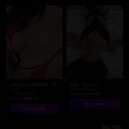
Letícia massagens
jade
, 28
, 23 anos
anos
Sítio Cercado
Pinheirinho
A partir de
R$ 200
A partir de
R$ 250
VER AGORA
VER AGORA