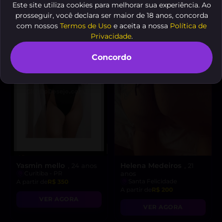
Este site utiliza cookies para melhorar sua experiência. Ao
VER AGORA
fantasias!”
prosseguir, você declara ser maior de 18 anos, concorda
com nossos
Termos de Uso
e aceita a nossa
Política de
Privacidade
.
Concordo
Yasmin mello
Helena Medeiros
, 24 anos
, 21
Curitiba - PR
anos
Santa Felicidade
A partir de
R$ 350
A partir de
R$ 200
VER AGORA
VER AGORA