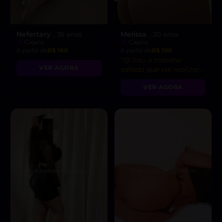
Nefertary
Melissa
, 36 anos
, 20 anos
Cajuru
Cajuru
A partir de
R$ 160
A partir de
R$ 100
“😏 Sou a morena
VER AGORA
safada que vai realizar
suas fantasias mais
VER AGORA
ousadas!”