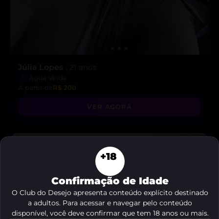
Júlia Lopes
, 21 anos
Água Verde
A partir de
R$ 200
VER AGORA
DESTAQUE ♥
+18
Confirmação de Idade
O Club do Desejo apresenta conteúdo explícito destinado
a adultos. Para acessar e navegar pelo conteúdo
disponível, você deve confirmar que tem 18 anos ou mais.