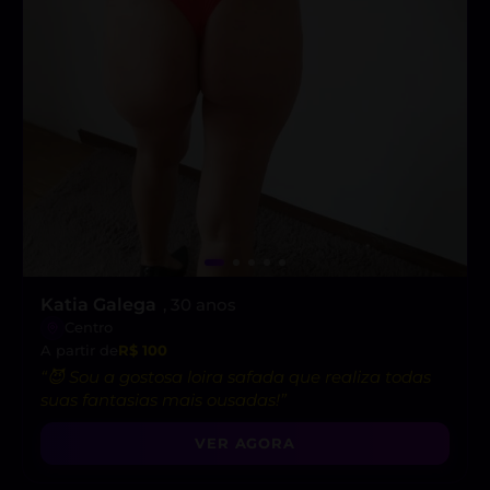
Katia Galega
, 30 anos
Centro
A partir de
R$ 100
“😈 Sou a gostosa loira safada que realiza todas
suas fantasias mais ousadas!”
VER AGORA