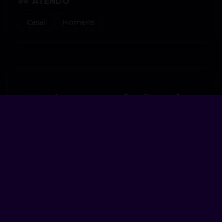
ATENDO
Casal
Homens
Me chama, você não vai se
arrepender ♥
WHATSAPP / TELEFONE
(41) 99895-5696
Ligar Agora