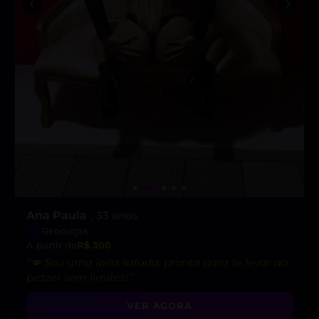
Ana Paula
, 33 anos
Rebouças
A partir de
R$ 300
“💋 Sou uma loira safada, pronta para te levar ao
prazer sem limites!”
VER AGORA