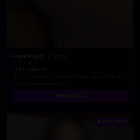
Alana Muniz
, 27 anos
Centro
A partir de
R$ 70
“😈 Sou a morena safadinha que vai realizar seus
desejos mais secretos!”
VER AGORA
DESTAQUE ♥