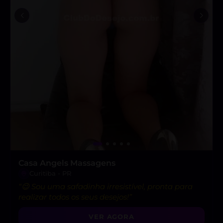
Casa Angels Massagens
Curitiba - PR
“😉 Sou uma safadinha irresistível, pronta para
realizar todos os seus desejos!”
VER AGORA