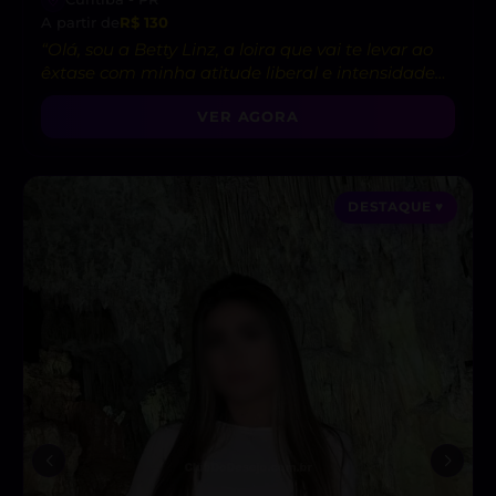
A partir de
R$ 130
“Olá, sou a Betty Linz, a loira que vai te levar ao
êxtase com minha atitude liberal e intensidade
incrível! 😘”
VER AGORA
DESTAQUE ♥