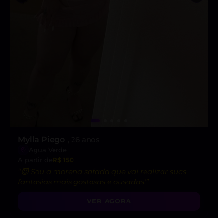
Mylla Piego
, 26 anos
Agua Verde
A partir de
R$ 150
“😈 Sou a morena safada que vai realizar suas
fantasias mais gostosas e ousadas!”
VER AGORA