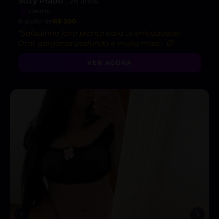
Suzy Prado
, 26 anos
Centro
A partir de
R$ 200
“Safadinha loira pronta para te enlouquecer.
Oral, garganta profunda e muito mais... 😉”
VER AGORA