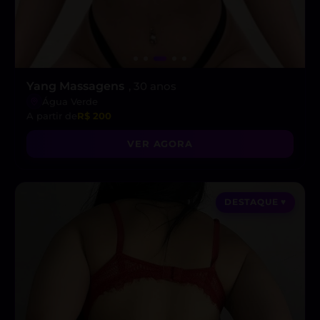
Yang Massagens
, 30 anos
Água Verde
A partir de
R$ 200
VER AGORA
DESTAQUE ♥