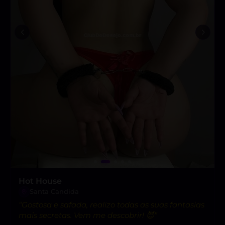
Hot House
Santa Candida
“Gostosa e safada, realizo todas as suas fantasias
mais secretas. Vem me descobrir! 😈”