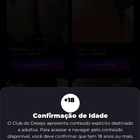
Fabiola
Dani
, 24 anos
, 40 anos
A partir de
R$ 15
A partir de
R$ 25
VER AGORA
VER AGORA
+18
Confirmação de Idade
O Club do Desejo apresenta conteúdo explícito destinado
a adultos. Para acessar e navegar pelo conteúdo
disponível, você deve confirmar que tem 18 anos ou mais.