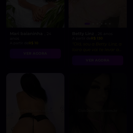
Mari baianinha
Betty Linz
, 24
, 26 anos
anos
A partir de
R$ 130
A partir de
R$ 10
“Olá, sou a Betty Linz, a
loira que vai te levar ao
VER AGORA
êxtase com minha
VER AGORA
atitude liberal e
intensidade incrível! 😘”