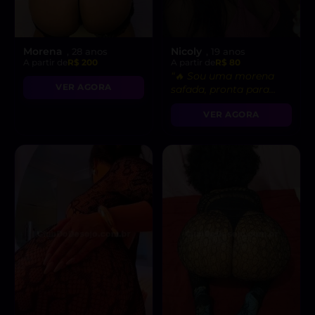
Morena
Nicoly
, 28 anos
, 19 anos
A partir de
R$ 200
A partir de
R$ 80
“🔥 Sou uma morena
VER AGORA
safada, pronta para
realizar suas fantasias
VER AGORA
mais secretas!”