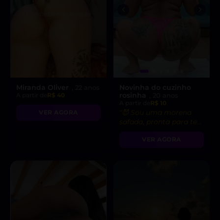
Miranda Oliver
Novinha do cuzinho
, 22 anos
rosinha
A partir de
R$ 40
, 20 anos
A partir de
R$ 10
“😈 Sou uma morena
VER AGORA
safada, pronta para te
levar ao limite do
VER AGORA
prazer!”