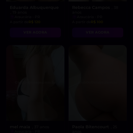
Eduarda Albuquerque
Rebecca Campos
, 38
, 19 anos
anos
Araucária - PR
Araucária - PR
A partir de
R$ 120
A partir de
R$ 100
VER AGORA
VER AGORA
mel maia
Paola Bitencourt
, 37 anos
, 25
Araucária - PR
anos