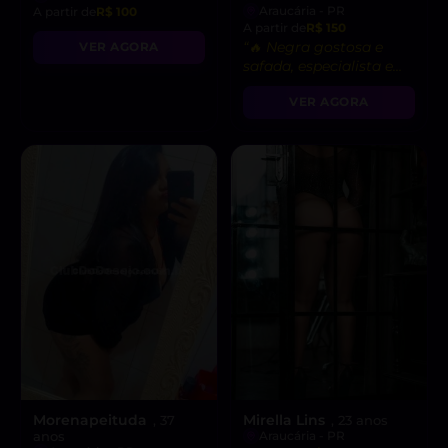
Araucária - PR
A partir de
R$ 100
A partir de
R$ 150
“🔥 Negra gostosa e
VER AGORA
safada, especialista em
Oral profundo e
VER AGORA
Ejaculação Corpo.
Vamos brincar juntos?”
Morenapeituda
Mirella Lins
, 37
, 23 anos
anos
Araucária - PR