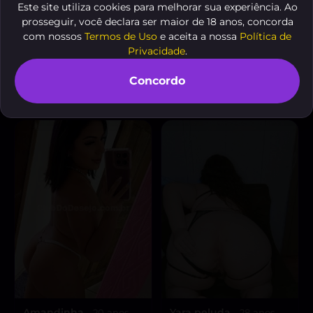
Este site utiliza cookies para melhorar sua experiência. Ao
prosseguir, você declara ser maior de 18 anos, concorda
com nossos
Termos de Uso
e aceita a nossa
Política de
Privacidade
.
Larissa
Gauchinha
, 19 anos
, 30 anos
A partir de
R$ 100
A partir de
R$ 10
Concordo
VER AGORA
VER AGORA
Amandinha
Yara peluda
, 20 anos
, 28 anos