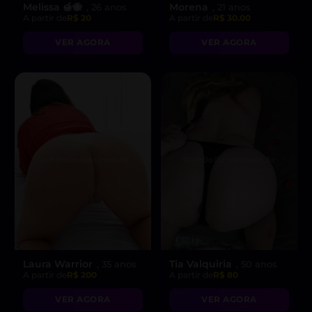
Melissa 🍯🐝
Morena
, 26 anos
, 21 anos
A partir de
R$ 20
A partir de
R$ 30.00
VER AGORA
VER AGORA
Laura Warrior
Tia Valquiria
, 35 anos
, 50 anos
A partir de
R$ 200
A partir de
R$ 80
VER AGORA
VER AGORA