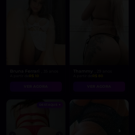
Bruna Ferrari
Thammy
, 35 anos
, 29 anos
A partir de
R$ 10
A partir de
R$ 80
VER AGORA
VER AGORA
DESTAQUE ♥