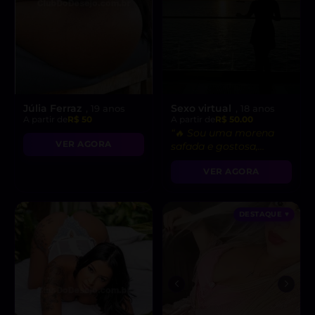
Júlia Ferraz
Sexo virtual
, 19 anos
, 18 anos
A partir de
R$ 50
A partir de
R$ 50.00
“🔥 Sou uma morena
VER AGORA
safada e gostosa,
pronta para fetiches e
VER AGORA
vídeo chamadas
picantes!”
DESTAQUE ♥