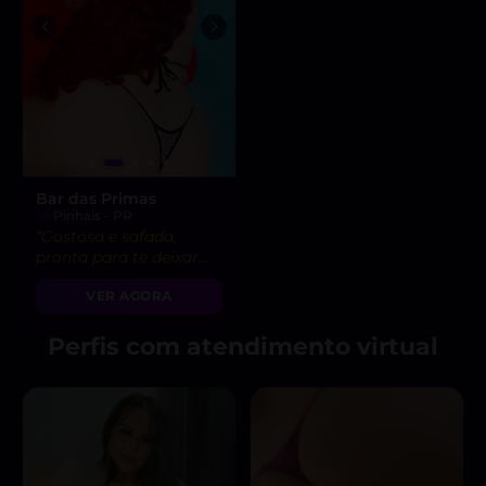
Bar das Primas
Pinhais - PR
“Gostosa e safada,
pronta para te deixar
louco de prazer. Vamos
VER AGORA
nos divertir juntos! 😈”
Perfis com atendimento virtual