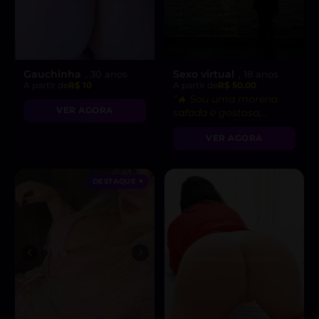
Gauchinha
Sexo virtual
, 30 anos
, 18 anos
A partir de
R$ 10
A partir de
R$ 50.00
“🔥 Sou uma morena
VER AGORA
safada e gostosa,
pronta para fetiches e
VER AGORA
vídeo chamadas
picantes!”
DESTAQUE ♥