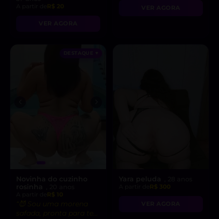
A partir de
R$ 20
VER AGORA
VER AGORA
DESTAQUE ♥
Novinha do cuzinho
Yara peluda
, 28 anos
rosinha
, 20 anos
A partir de
R$ 300
A partir de
R$ 10
“😈 Sou uma morena
VER AGORA
safada, pronta para te