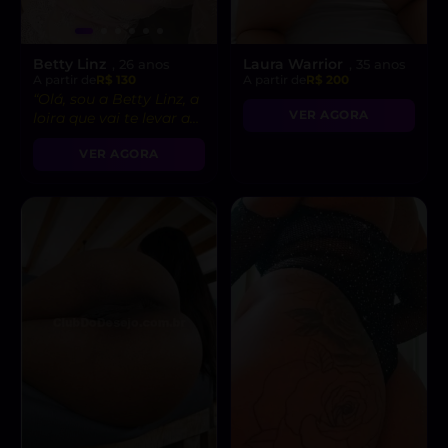
Betty Linz
Laura Warrior
, 26 anos
, 35 anos
A partir de
R$ 130
A partir de
R$ 200
“Olá, sou a Betty Linz, a
VER AGORA
loira que vai te levar ao
êxtase com minha
VER AGORA
atitude liberal e
intensidade incrível! 😘”