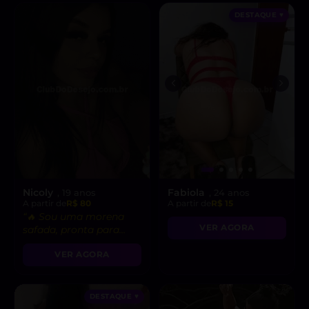
DESTAQUE ♥
Nicoly
Fabiola
, 19 anos
, 24 anos
A partir de
R$ 80
A partir de
R$ 15
“🔥 Sou uma morena
VER AGORA
safada, pronta para
realizar suas fantasias
VER AGORA
mais secretas!”
DESTAQUE ♥