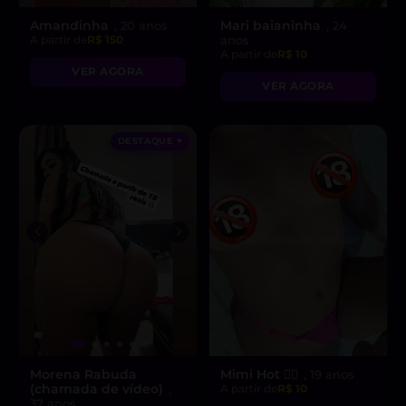
Amandinha
Mari baianinha
, 20 anos
, 24
A partir de
R$ 150
anos
A partir de
R$ 10
VER AGORA
VER AGORA
DESTAQUE ♥
Morena Rabuda
Mimi Hot ❤️‍🔥
, 19 anos
(chamada de vídeo)
,
A partir de
R$ 10
37 anos