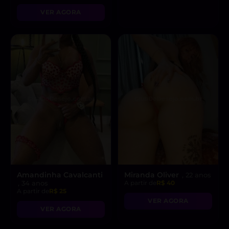
levar ao limite do
VER AGORA
prazer!”
Amandinha Cavalcanti
Miranda Oliver
, 22 anos
, 34 anos
A partir de
R$ 40
A partir de
R$ 25
VER AGORA
VER AGORA