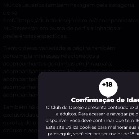
Muitos usuários também navegam pela categoria
de <a
href=”https://clubdodesejo.com.br/acompanhant
Mulheres</a> em busca de perfis alinhados a
preferências específicas.
Dentro dessa variedade, a página também
contempla interesses relacionados a
acompanhantes gordinhas em Piraquara,
acompanhantes negras, loiras, ruivas, morenas e
acompanhantes magras, além de buscas por
+18
acompanhante para casais, encontros casuais e
acompanhantes de executivo.
Confirmação de Ida
Também há demanda por perfis voltados a luxo e
O Club do Desejo apresenta conteúdo explí
a adultos. Para acessar e navegar pel
exclusividade, o que absorve buscas como
disponível, você deve confirmar que tem 1
garotas de programa de luxo em Piraquara, putas
Este site utiliza cookies para melhorar sua 
de luxo e acompanhante de luxo.
prosseguir, você declara ser maior de 18 