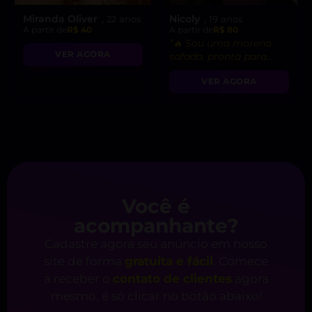
Miranda Oliver
Nicoly
, 22 anos
, 19 anos
A partir de
R$ 40
A partir de
R$ 80
“🔥 Sou uma morena
VER AGORA
safada, pronta para
realizar suas fantasias
VER AGORA
mais secretas!”
Você é
acompanhante?
Cadastre agora seu anúncio em nosso
site de forma
gratuita e fácil
. Comece
a receber o
contato de clientes
agora
mesmo, é só clicar no botão abaixo!