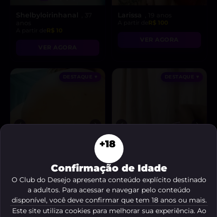
Shelbyloirinhanal
Larissa
, 37
, 19 anos
anos
A partir de
R$ 100
A partir de
R$ 10
VER AGORA
VER AGORA
DESTAQUE ♥
DESTAQUE ♥
+18
Confirmação de Idade
O Club do Desejo apresenta conteúdo explícito destinado
a adultos. Para acessar e navegar pelo conteúdo
disponível, você deve confirmar que tem 18 anos ou mais.
Loira Panicat
Melissa 🍯🐝
, 28 anos
, 26 anos
A partir de
R$ 25
A partir de
R$ 20
Este site utiliza cookies para melhorar sua experiência. Ao