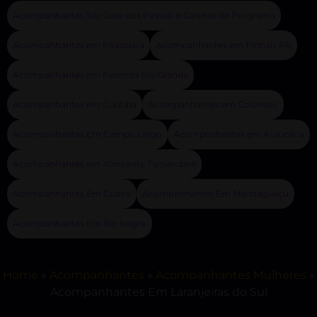
Acompanhantes São Jose dos Pinhais e Garotas de Programa
Acompanhantes em Piraquara
Acompanhantes em Pinhais PR
Acompanhantes em Fazenda Rio Grande
Acompanhantes em Curitiba
Acompanhantes em Colombo
Acompanhantes Em Campo Largo
Acompanhantes em Araucária
Acompanhantes em Almirante Tamandaré
Acompanhantes Em Guaíra
Acompanhantes Em Mandaguaçu
Acompanhantes Em Rio Negro
Home
»
Acompanhantes
»
Acompanhantes Mulheres
»
Acompanhantes Em Laranjeiras do Sul