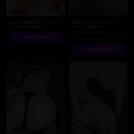
Laura Warrior
Betty Linz
, 35 anos
, 26 anos
A partir de
R$ 200
A partir de
R$ 130
“Olá, sou a Betty Linz, a
VER AGORA
loira que vai te levar ao
êxtase com minha
VER AGORA
atitude liberal e
intensidade incrível! 😘”