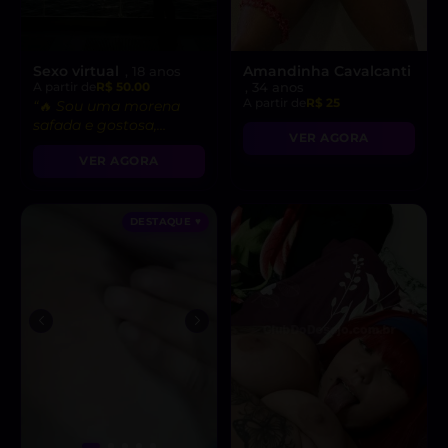
Sexo virtual
Amandinha Cavalcanti
, 18 anos
A partir de
R$ 50.00
, 34 anos
A partir de
R$ 25
“🔥 Sou uma morena
safada e gostosa,
VER AGORA
pronta para fetiches e
VER AGORA
vídeo chamadas
picantes!”
DESTAQUE ♥