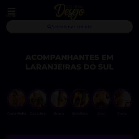
MENU
Selecionar cidade
ACOMPANHANTES EM
LARANJEIRAS DO SUL
Gravidinha
Casalfire
Bruna
Baixinha
Eloa
Casal
J