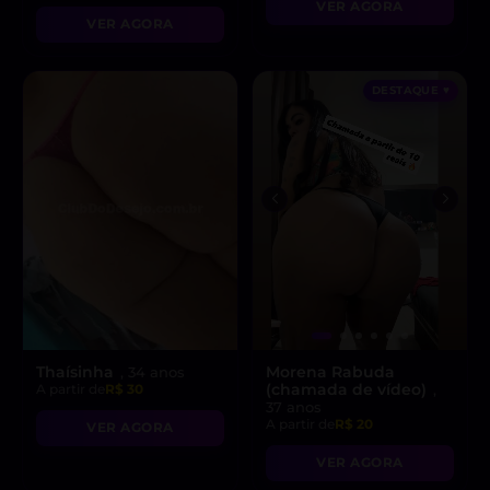
VER AGORA
VER AGORA
DESTAQUE ♥
Thaísinha
Morena Rabuda
, 34 anos
(chamada de vídeo)
A partir de
R$ 30
,
37 anos
A partir de
R$ 20
VER AGORA
VER AGORA