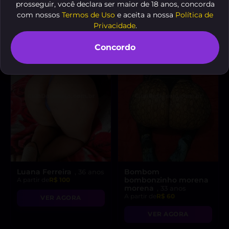
prosseguir, você declara ser maior de 18 anos, concorda
VER AGORA
VER AGORA
com nossos
Termos de Uso
e aceita a nossa
Política de
Privacidade
.
Concordo
Luana Ferreira
Bombom
, 36 anos
bombonzinho morena
A partir de
R$ 100
morena
, 33 anos
A partir de
R$ 60
VER AGORA
VER AGORA