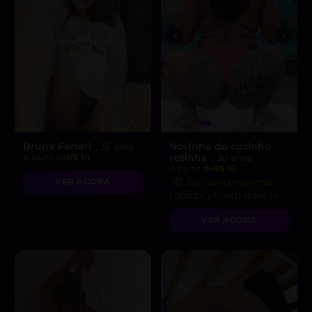
Bruna Ferrari
Novinha do cuzinho
, 35 anos
rosinha
A partir de
R$ 10
, 20 anos
A partir de
R$ 10
“😈 Sou uma morena
VER AGORA
safada, pronta para te
levar ao limite do
VER AGORA
prazer!”