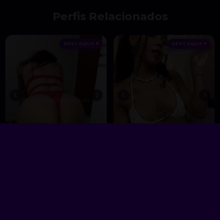
Perfis Relacionados
DESTAQUE ♥
DESTAQUE ♥
Fabiola
Melissa 🍯🐝
, 24 anos
, 26 anos
Atendimento Virtual
Atendimento Virtual
A partir de
R$ 15
A partir de
R$ 20
VER AGORA
VER AGORA