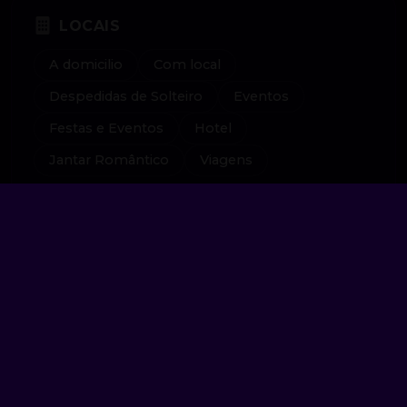
LOCAIS
A domicilio
Com local
Despedidas de Solteiro
Eventos
Festas e Eventos
Hotel
Jantar Romântico
Viagens
PAGAMENTO
À combinar
Cartão
Dinheiro
Pix