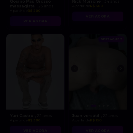
Goiano Pau Grosso
Rick Morrone
, 34 anos
massagista
, 25 anos
A partir de
R$ 300
A partir de
R$ 200
VER AGORA
VER AGORA
DESTAQUE ♥
Yuri Castro
Juan versátil
, 22 anos
, 22 anos
A partir de
R$ 300
A partir de
R$ 150
VER AGORA
VER AGORA