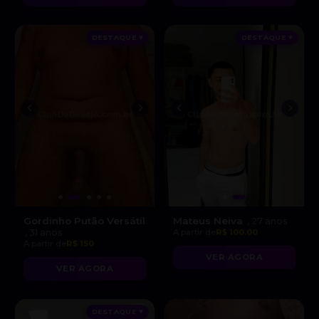
DESTAQUE ♥
DESTAQUE ♥
Gordinho Putão Versátil
Mateus Neiva
, 27 anos
, 31 anos
A partir de
R$ 100.00
A partir de
R$ 150
VER AGORA
VER AGORA
DESTAQUE ♥