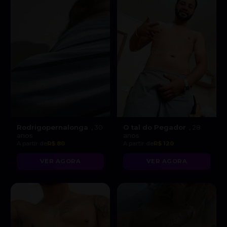
Rodrigopernalonga
O tal do Pegador
, 30
, 28
anos
anos
A partir de
R$ 80
A partir de
R$ 120
VER AGORA
VER AGORA