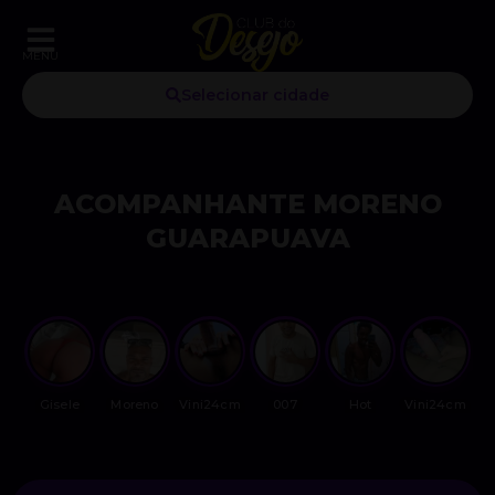
MENU
Selecionar cidade
ACOMPANHANTE MORENO
GUARAPUAVA
Gisele
Moreno
Vini24cm
007
Hot
Vini24cm
N