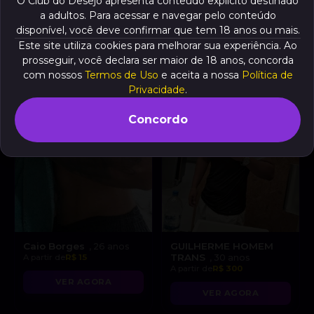
O Club do Desejo apresenta conteúdo explícito destinado
a adultos. Para acessar e navegar pelo conteúdo
VER AGORA
VER AGORA
disponível, você deve confirmar que tem 18 anos ou mais.
Este site utiliza cookies para melhorar sua experiência. Ao
prosseguir, você declara ser maior de 18 anos, concorda
com nossos
Termos de Uso
e aceita a nossa
Política de
Privacidade
.
Concordo
Caio Borges
GUILHERME HOMEM
, 26 anos
TRANS
A partir de
R$ 15
, 30 anos
A partir de
R$ 300
VER AGORA
VER AGORA