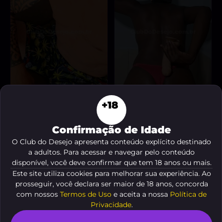
+18
ROGER/CIBELI
fechamento
, 40 anos
, 21 anos
A partir de
R$ 300
A partir de
R$ 10
Confirmação de Idade
VER AGORA
VER AGORA
O Club do Desejo apresenta conteúdo explícito destinado
a adultos. Para acessar e navegar pelo conteúdo
disponível, você deve confirmar que tem 18 anos ou mais.
Este site utiliza cookies para melhorar sua experiência. Ao
prosseguir, você declara ser maior de 18 anos, concorda
com nossos
Termos de Uso
e aceita a nossa
Política de
Privacidade
.