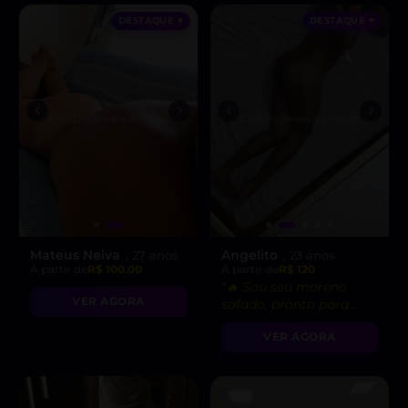
DESTAQUE ♥
DESTAQUE ♥
Mateus Neiva
Angelito
, 27 anos
, 23 anos
A partir de
R$ 100.00
A partir de
R$ 120
“🔥 Sou seu moreno
VER AGORA
safado, pronto para
realizar todas as suas
VER AGORA
fantasias mais
gostosas!”