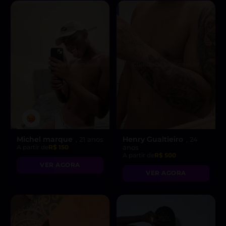
Michel marque
Henry Gualtieiro
, 21 anos
, 24
A partir de
R$ 150
anos
A partir de
R$ 500
VER AGORA
VER AGORA