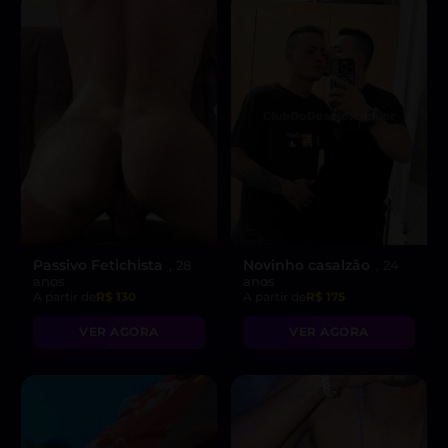
Passivo Fetichista
Novinho casalzão
, 28
, 24
anos
anos
A partir de
R$ 130
A partir de
R$ 175
VER AGORA
VER AGORA