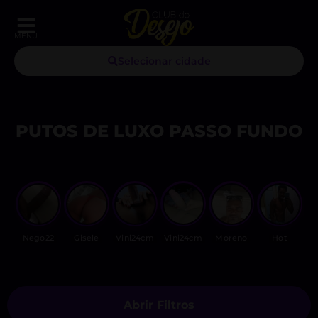
MENU
Selecionar cidade
PUTOS DE LUXO PASSO FUNDO
Nego22
Gisele
Vini24cm
Vini24cm
Moreno
Hot
Abrir Filtros