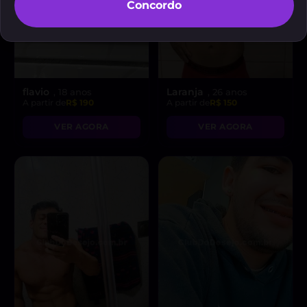
Concordo
flavio
Laranja
, 18 anos
, 26 anos
A partir de
R$ 190
A partir de
R$ 150
VER AGORA
VER AGORA