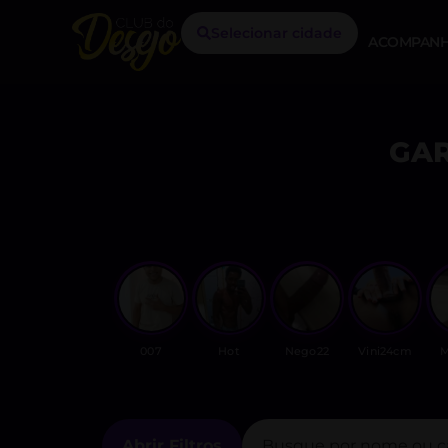
Selecionar cidade
ACOMPANH
GAR
007
Hot
Nego22
Vini24cm
M
Abrir Filtros