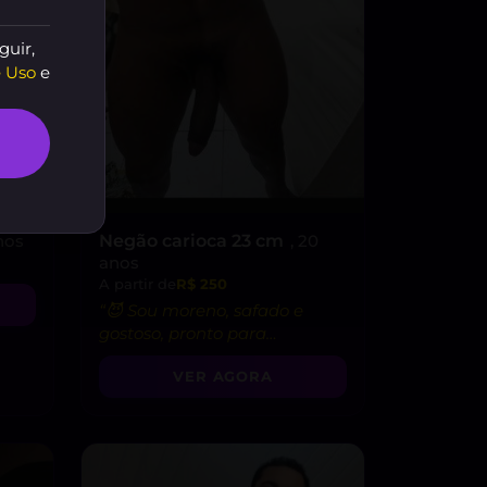
guir,
 Uso
e
nos
Negão carioca 23 cm
, 20
anos
A partir de
R$ 250
“😈 Sou moreno, safado e
gostoso, pronto para
satisfazer todas suas
VER AGORA
fantasias!”