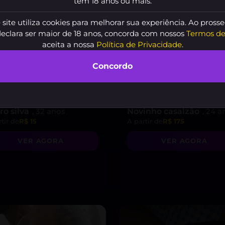
tem 18 anos ou mais.
 site utiliza cookies para melhorar sua experiência. Ao prosse
declara ser maior de 18 anos, concorda com nossos
Termos de
aceita a nossa
Política de Privacidade
.
Concordo
ro silva
, 32 anos
Novinho casalzão
, 24 a
tir de
R$ 15
A partir de
R$ 175
VER AGORA
VER AGORA