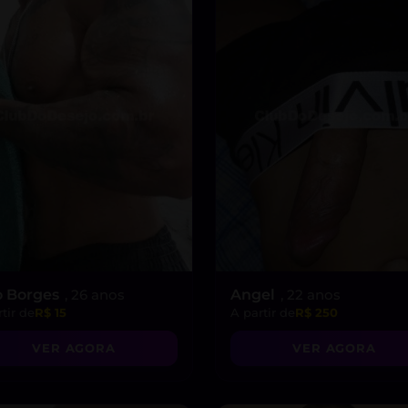
o Borges
, 26 anos
Angel
, 22 anos
tir de
R$ 15
A partir de
R$ 250
VER AGORA
VER AGORA