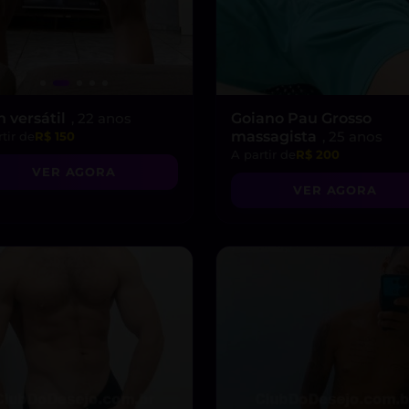
n versátil
, 22 anos
Goiano Pau Grosso
massagista
, 25 anos
tir de
R$ 150
A partir de
R$ 200
VER AGORA
VER AGORA