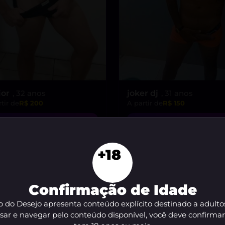
ior
, 32 anos
joker dj
, 31 anos
tir de
R$ 200
A partir de
R$ 150
VER AGORA
VER AGORA
+18
Confirmação de Idade
 do Desejo apresenta conteúdo explícito destinado a adulto
sar e navegar pelo conteúdo disponível, você deve confirma