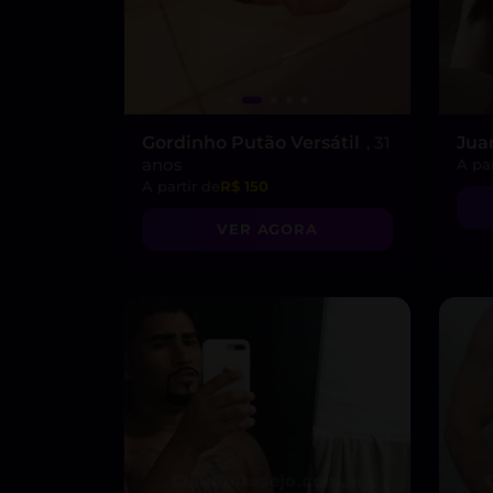
Gordinho Putão Versátil
, 31
Jua
anos
A par
A partir de
R$ 150
VER AGORA