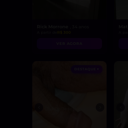
Rick Morrone
, 34 anos
Mat
A partir de
R$ 300
A par
VER AGORA
DESTAQUE ♥