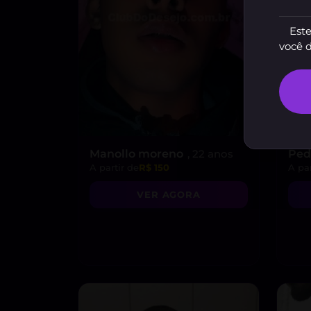
Este
você 
Manollo moreno
, 22 anos
Ped
A partir de
R$ 150
A par
VER AGORA