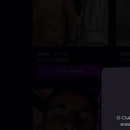
Indio
, 21 anos
Jun
A partir de
R$ 80
A par
VER AGORA
O Club
aces