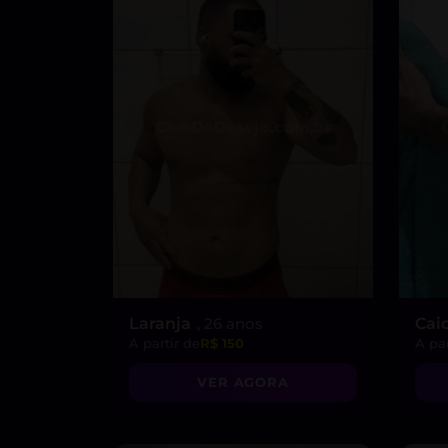
Laranja
, 26 anos
Cai
A partir de
R$ 150
A par
VER AGORA