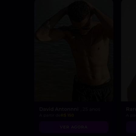
David Antonnni
, 25 anos
Rar
A partir de
R$ 150
A par
VER AGORA