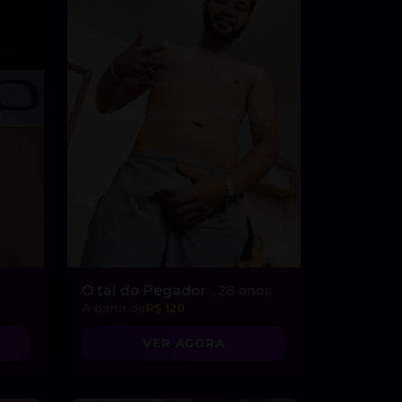
O tal do Pegador
, 28 anos
A partir de
R$ 120
VER AGORA