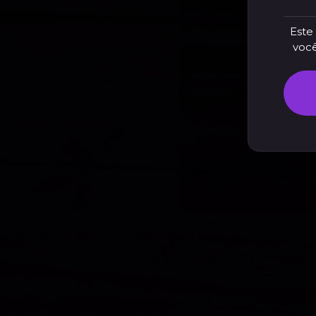
Este 
você