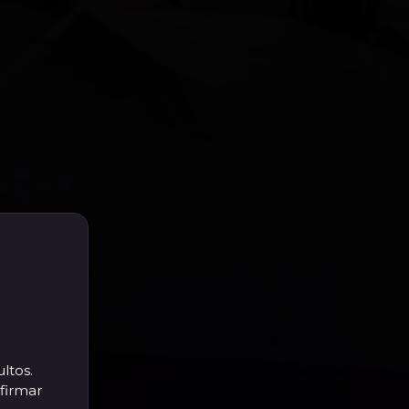
ltos.
firmar