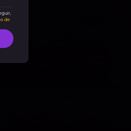
eguir,
s de