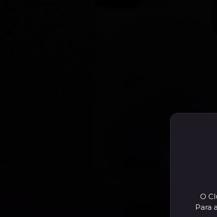
O Cl
Para 