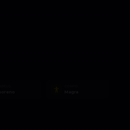
ABELO
CORPO
oreno
Magra