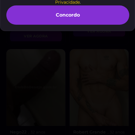
Privacidade
.
Concordo
Drex Massagista
Gato malhado
, 23
, 21 anos
anos
A partir de
R$ 120
A partir de
R$ 150
VER AGORA
VER AGORA
Nego22
Robert Grande
, 32 anos
, 32 anos