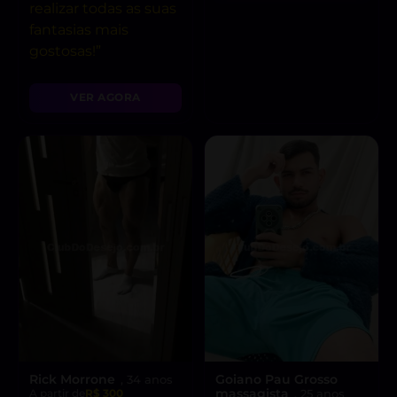
realizar todas as suas
fantasias mais
gostosas!”
VER AGORA
Rick Morrone
Goiano Pau Grosso
, 34 anos
massagista
A partir de
R$ 300
, 25 anos