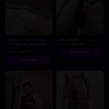
Oliver Fernando ativo
TotallSigillo
, 25 anos
homem de programa
,
A partir de
R$ 100
27 anos
A partir de
R$ 70
VER AGORA
VER AGORA