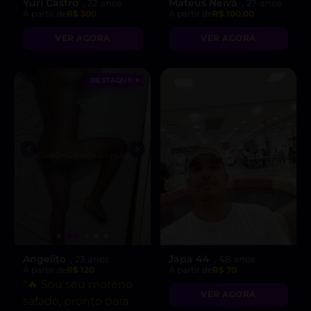
Yuri Castro
Mateus Neiva
, 22 anos
, 27 anos
A partir de
R$ 300
A partir de
R$ 100.00
VER AGORA
VER AGORA
DESTAQUE ♥
Angelito
Japa 44
, 23 anos
, 48 anos
A partir de
R$ 120
A partir de
R$ 70
“🔥 Sou seu moreno
VER AGORA
safado, pronto para