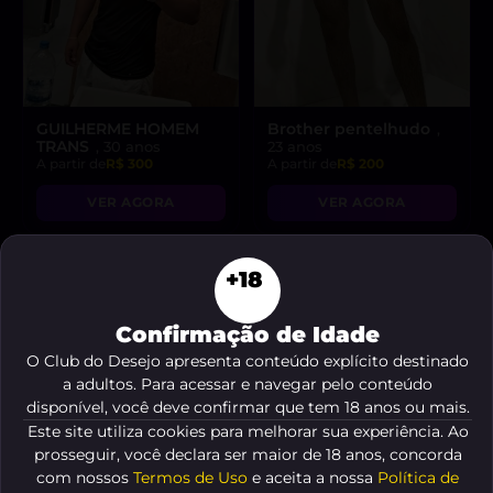
GUILHERME HOMEM
Brother pentelhudo
,
TRANS
, 30 anos
23 anos
A partir de
R$ 300
A partir de
R$ 200
VER AGORA
VER AGORA
+18
Confirmação de Idade
O Club do Desejo apresenta conteúdo explícito destinado
a adultos. Para acessar e navegar pelo conteúdo
disponível, você deve confirmar que tem 18 anos ou mais.
Este site utiliza cookies para melhorar sua experiência. Ao
prosseguir, você declara ser maior de 18 anos, concorda
com nossos
Termos de Uso
e aceita a nossa
Política de