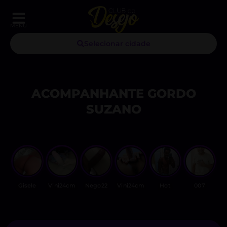
MENU
Selecionar cidade
ACOMPANHANTE GORDO
SUZANO
Gisele
Vini24cm
Nego22
Vini24cm
Hot
007
M