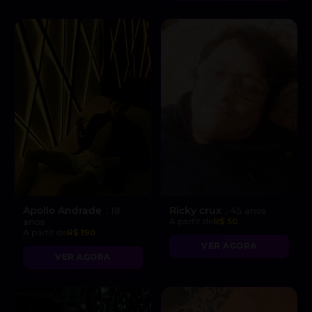
Apollo Andrade
Ricky crux
, 18
, 45 anos
anos
A partir de
R$ 50
A partir de
R$ 190
VER AGORA
VER AGORA