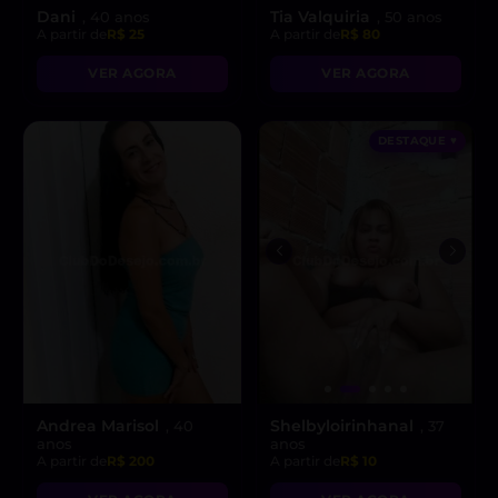
Dani
Tia Valquiria
, 40 anos
, 50 anos
A partir de
R$ 25
A partir de
R$ 80
VER AGORA
VER AGORA
DESTAQUE ♥
Andrea Marisol
Shelbyloirinhanal
, 40
, 37
anos
anos
A partir de
R$ 200
A partir de
R$ 10