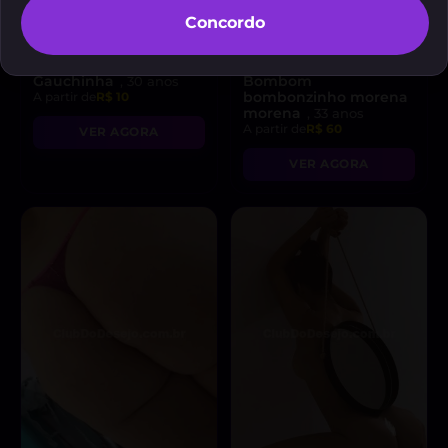
Concordo
Gauchinha
Bombom
, 30 anos
bombonzinho morena
A partir de
R$ 10
morena
, 33 anos
A partir de
R$ 60
VER AGORA
VER AGORA