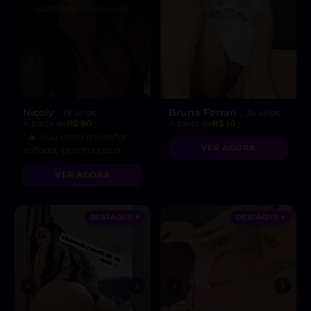
Nicoly
Bruna Ferrari
, 19 anos
, 35 anos
A partir de
R$ 80
A partir de
R$ 10
“🔥 Sou uma morena
VER AGORA
safada, pronta para
realizar suas fantasias
VER AGORA
mais secretas!”
DESTAQUE ♥
DESTAQUE ♥