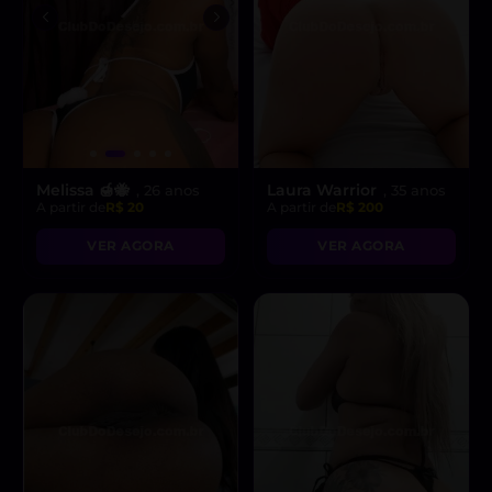
Melissa 🍯🐝
Laura Warrior
, 26 anos
, 35 anos
A partir de
R$ 20
A partir de
R$ 200
VER AGORA
VER AGORA