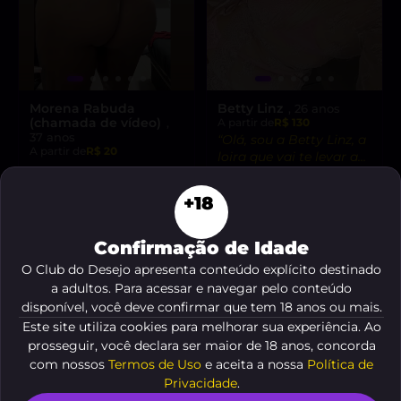
Morena Rabuda
Betty Linz
, 26 anos
(chamada de vídeo)
,
A partir de
R$ 130
37 anos
“Olá, sou a Betty Linz, a
A partir de
R$ 20
loira que vai te levar ao
êxtase com minha
VER AGORA
VER AGORA
atitude liberal e
+18
intensidade incrível! 😘”
Confirmação de Idade
DESTAQUE ♥
O Club do Desejo apresenta conteúdo explícito destinado
a adultos. Para acessar e navegar pelo conteúdo
disponível, você deve confirmar que tem 18 anos ou mais.
Este site utiliza cookies para melhorar sua experiência. Ao
prosseguir, você declara ser maior de 18 anos, concorda
com nossos
Termos de Uso
e aceita a nossa
Política de
Privacidade
.