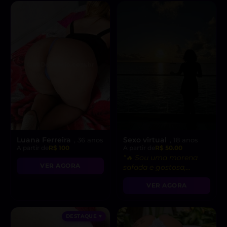
Luana Ferreira
Sexo virtual
, 36 anos
, 18 anos
A partir de
R$ 100
A partir de
R$ 50.00
“🔥 Sou uma morena
VER AGORA
safada e gostosa,
pronta para fetiches e
VER AGORA
vídeo chamadas
picantes!”
DESTAQUE ♥