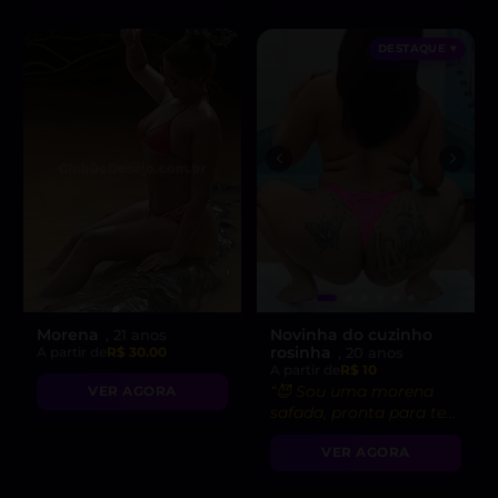
DESTAQUE ♥
Morena
Novinha do cuzinho
, 21 anos
rosinha
A partir de
R$ 30.00
, 20 anos
A partir de
R$ 10
“😈 Sou uma morena
VER AGORA
safada, pronta para te
levar ao limite do
VER AGORA
prazer!”