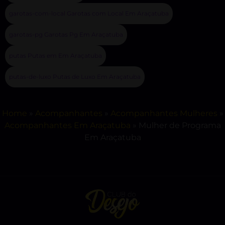
garotas-com-local Garotas com Local Em Araçatuba
garotas-pg Garotas Pg Em Araçatuba
putas Putas em Em Araçatuba
putas-de-luxo Putas de Luxo Em Araçatuba
Home
»
Acompanhantes
»
Acompanhantes Mulheres
»
Acompanhantes Em Araçatuba
»
Mulher de Programa
Em Araçatuba