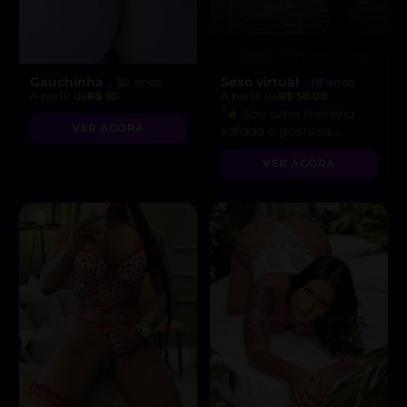
Gauchinha
Sexo virtual
, 30 anos
, 18 anos
A partir de
R$ 10
A partir de
R$ 50.00
“🔥 Sou uma morena
VER AGORA
safada e gostosa,
pronta para fetiches e
VER AGORA
vídeo chamadas
picantes!”