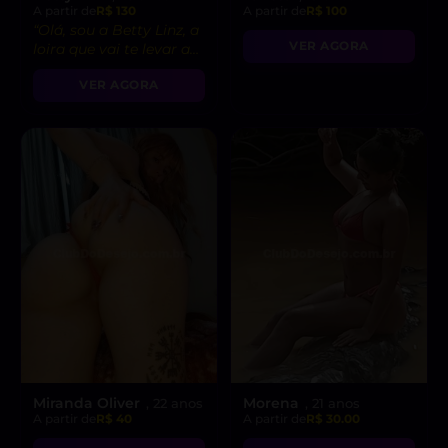
A partir de
R$ 130
A partir de
R$ 100
“Olá, sou a Betty Linz, a
VER AGORA
loira que vai te levar ao
êxtase com minha
VER AGORA
atitude liberal e
intensidade incrível! 😘”
Miranda Oliver
Morena
, 22 anos
, 21 anos
A partir de
R$ 40
A partir de
R$ 30.00