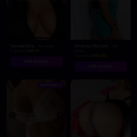
Vanderleia
Andrea Marisol
, 34 anos
, 40
A partir de
R$ 10
anos
A partir de
R$ 200
VER AGORA
VER AGORA
DESTAQUE ♥