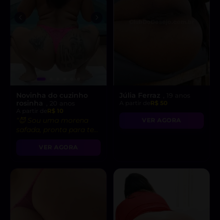
Novinha do cuzinho
Júlia Ferraz
, 19 anos
rosinha
, 20 anos
A partir de
R$ 50
A partir de
R$ 10
“😈 Sou uma morena
VER AGORA
safada, pronta para te
levar ao limite do
VER AGORA
prazer!”