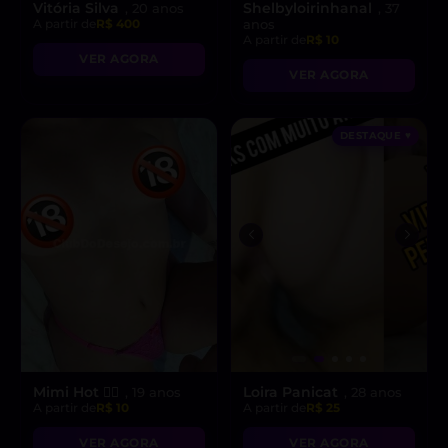
Vitória Silva
Shelbyloirinhanal
, 20 anos
, 37
A partir de
R$ 400
anos
A partir de
R$ 10
VER AGORA
VER AGORA
DESTAQUE ♥
Mimi Hot ❤️‍🔥
Loira Panicat
, 19 anos
, 28 anos
A partir de
R$ 10
A partir de
R$ 25
VER AGORA
VER AGORA