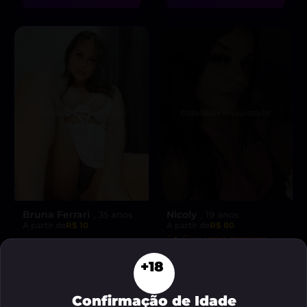
Bruna Ferrari
Nicoly
, 35 anos
, 19 anos
A partir de
R$ 10
A partir de
R$ 80
“🔥 Sou uma morena
VER AGORA
safada, pronta para
+18
realizar suas fantasias
VER AGORA
mais secretas!”
Confirmação de Idade