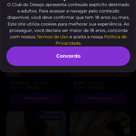
O Club do Desejo apresenta conteúdo explícito destinado
a adultos. Para acessar e navegar pelo conteúdo
disponível, você deve confirmar que tem 18 anos ou mais.
Este site utiliza cookies para melhorar sua experiência. Ao
prosseguir, você declara ser maior de 18 anos, concorda
com nossos
Termos de Uso
e aceita a nossa
Política de
Privacidade
.
Concordo
Thammy
Dani
, 29 anos
, 40 anos
A partir de
R$ 80
A partir de
R$ 25
VER AGORA
VER AGORA
DESTAQUE ♥