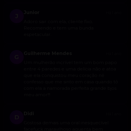
Junior
Há 1 ano
J
Adoro sair com ela, cliente fixo.
Recomendo e tem uma bunda
espetacular.
Guilherme Mendes
Há 1 ano
G
Um mulherão incrível tem um bom papo
entre 4 paredes e uma delícia não e atoa
que ela conquistou meu coração né
confesso que me sinto em casa quando tô
com ela a namorada perfeita grande bjos
meu amor!!!
Didi
Há 1 ano
D
Gostosa demais uma oral inesquecível
facefuck maravilhoso aguenta bem