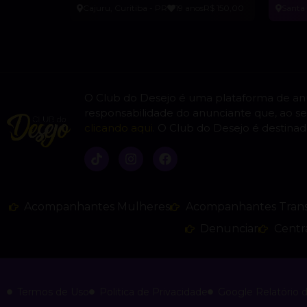
Cajuru, Curitiba - PR
19 anos
R$ 150,00
Santa
O Club do Desejo é uma plataforma de a
responsabilidade do anunciante que, ao se
clicando aqui
. O Club do Desejo é destinad
Acompanhantes Mulheres
Acompanhantes Tran
Denunciar
Centr
Termos de Uso
Politica de Privacidade
Google Relatório 