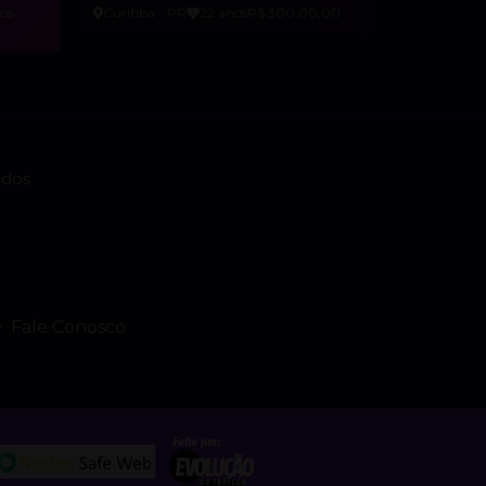
os
Curitiba - PR
22 anos
R$ 300.00,00
ados
Fale Conosco