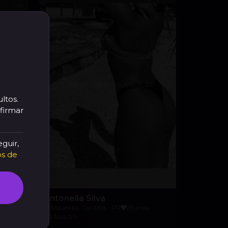
ltos.
firmar
eguir,
s de
Antonella Silva
Boqueirão, Curitiba - PR
25 anos
R$ 300,00