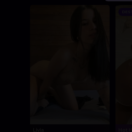
DES
Livia
Hot 