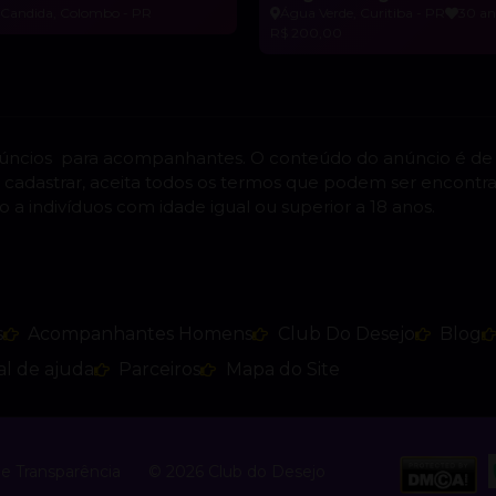
 Candida, Colombo - PR
Água Verde, Curitiba - PR
30 an
R$ 200,00
núncios para acompanhantes. O conteúdo do anúncio é de
 cadastrar, aceita todos os termos que podem ser encontr
o a indivíduos com idade igual ou superior a 18 anos.
s
Acompanhantes Homens
Club Do Desejo
Blog
al de ajuda
Parceiros
Mapa do Site
de Transparência
© 2026 Club do Desejo