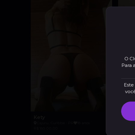
O Cl
Para 
Este 
você
Kety
Melis
Cajuru, Curitiba - PR
18 anos
Cajuru
R$ 150.00,00
R$ 100