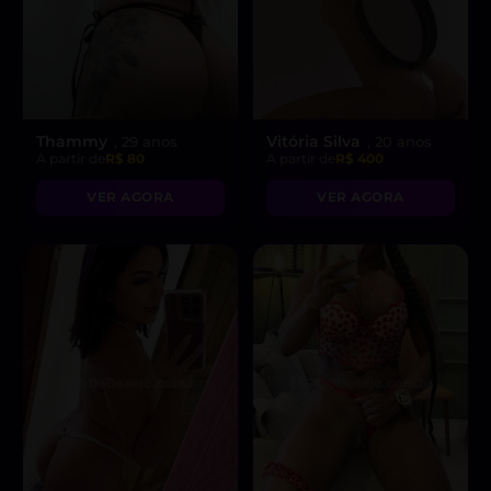
Thammy
Vitória Silva
, 29 anos
, 20 anos
A partir de
R$ 80
A partir de
R$ 400
VER AGORA
VER AGORA