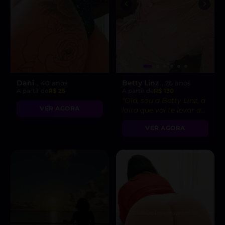
Dani
Betty Linz
, 40 anos
, 26 anos
A partir de
R$ 25
A partir de
R$ 130
“Olá, sou a Betty Linz, a
VER AGORA
loira que vai te levar ao
êxtase com minha
VER AGORA
atitude liberal e
intensidade incrível! 😘”