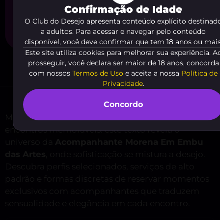
Confirmação de Idade
ME CADASTRAR AGORA
O Club do Desejo apresenta conteúdo explícito destinad
a adultos. Para acessar e navegar pelo conteúdo
disponível, você deve confirmar que tem 18 anos ou mais
Este site utiliza cookies para melhorar sua experiência. A
prosseguir, você declara ser maior de 18 anos, concorda
com nossos
Termos de Uso
e aceita a nossa
Política de
Privacidade
.
Concordo
Morena, presença magnética e promessa de
encontros memoráveis: este texto revela o
universo da
Acompanhante Morena Em Embu
das Artes
, onde sofisticação se mistura a desejo.
Descubra perfis selecionados, serviços de alto
padrão e formas discretas de reservar momentos
exclusivos com acompanhantes que traduzem
sensualidade e elegância em cada encontro.