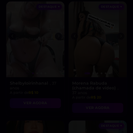
DESTAQUE ♥
DESTAQUE ♥
Shelbyloirinhanal
Morena Rabuda
, 37
(chamada de vídeo)
anos
,
A partir de
R$ 10
37 anos
A partir de
R$ 20
VER AGORA
VER AGORA
DESTAQUE ♥