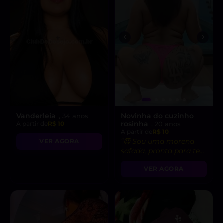
Vanderleia
Novinha do cuzinho
, 34 anos
rosinha
A partir de
R$ 10
, 20 anos
A partir de
R$ 10
“😈 Sou uma morena
VER AGORA
safada, pronta para te
levar ao limite do
VER AGORA
prazer!”