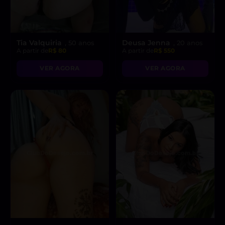
Tia Valquiria
Deusa Jenna
, 50 anos
, 20 anos
A partir de
R$ 80
A partir de
R$ 550
VER AGORA
VER AGORA