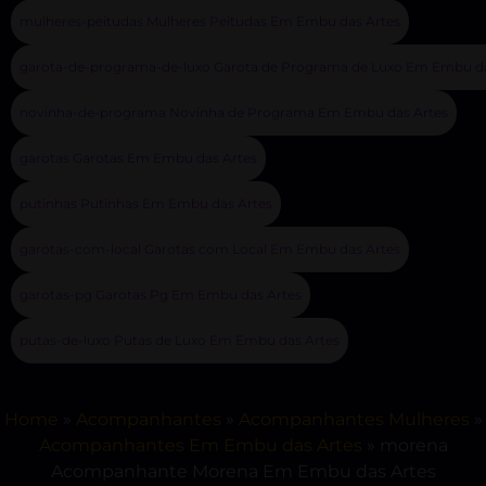
mulheres-peitudas Mulheres Peitudas Em Embu das Artes
garota-de-programa-de-luxo Garota de Programa de Luxo Em Embu da
novinha-de-programa Novinha de Programa Em Embu das Artes
garotas Garotas Em Embu das Artes
putinhas Putinhas Em Embu das Artes
garotas-com-local Garotas com Local Em Embu das Artes
garotas-pg Garotas Pg Em Embu das Artes
putas-de-luxo Putas de Luxo Em Embu das Artes
Home
»
Acompanhantes
»
Acompanhantes Mulheres
»
Acompanhantes Em Embu das Artes
»
morena
Acompanhante Morena Em Embu das Artes