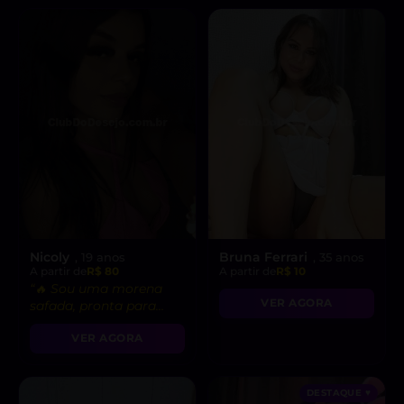
Nicoly
Bruna Ferrari
, 19 anos
, 35 anos
A partir de
R$ 80
A partir de
R$ 10
“🔥 Sou uma morena
VER AGORA
safada, pronta para
realizar suas fantasias
VER AGORA
mais secretas!”
DESTAQUE ♥