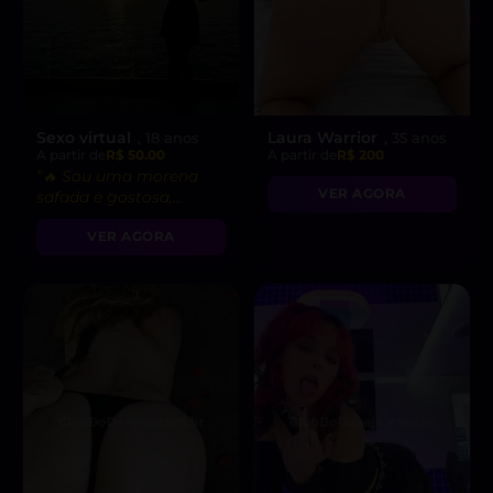
Sexo virtual
Laura Warrior
, 18 anos
, 35 anos
A partir de
R$ 50.00
A partir de
R$ 200
“🔥 Sou uma morena
VER AGORA
safada e gostosa,
pronta para fetiches e
VER AGORA
vídeo chamadas
picantes!”