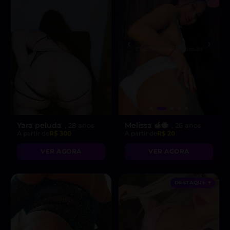
Yara peluda
Melissa 🍯🐝
, 28 anos
, 26 anos
A partir de
R$ 300
A partir de
R$ 20
VER AGORA
VER AGORA
DESTAQUE ♥