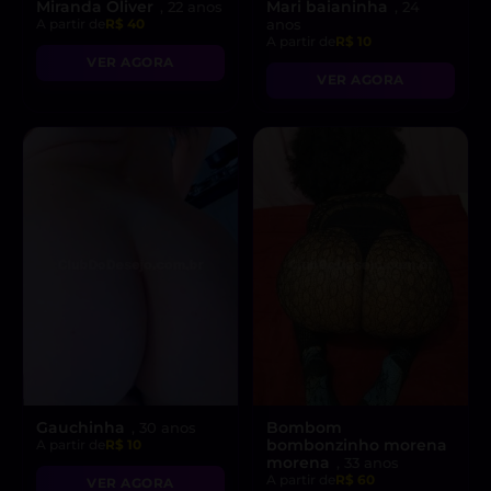
Miranda Oliver
Mari baianinha
, 22 anos
, 24
A partir de
R$ 40
anos
A partir de
R$ 10
VER AGORA
VER AGORA
Gauchinha
Bombom
, 30 anos
bombonzinho morena
A partir de
R$ 10
morena
, 33 anos
A partir de
R$ 60
VER AGORA