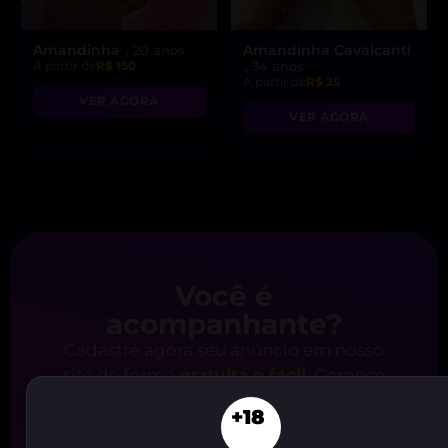
Amandinha
Amandinha Cavalcanti
, 20 anos
A partir de
R$ 150
, 34 anos
A partir de
R$ 25
VER AGORA
VER AGORA
Você é
acompanhante?
Cadastre agora seu anúncio em nosso
site de forma
gratuita e fácil
. Comece
a receber o
contato de clientes
agora
+18
mesmo, é só clicar no botão abaixo!