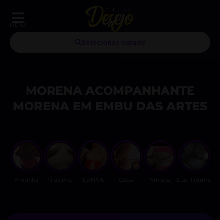
MENU
Selecionar cidade
MORENA ACOMPANHANTE
MORENA EM EMBU DAS ARTES
Pretinha
Filezinho
LUNNA
Casal
Ninfeta
Lua_fadinha
S