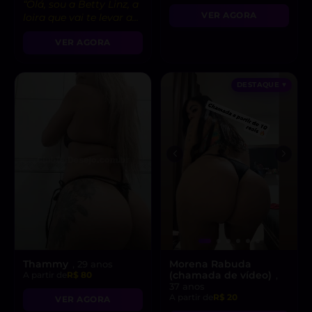
“Olá, sou a Betty Linz, a
VER AGORA
loira que vai te levar ao
êxtase com minha
VER AGORA
atitude liberal e
intensidade incrível! 😘”
DESTAQUE ♥
Thammy
Morena Rabuda
, 29 anos
(chamada de vídeo)
A partir de
R$ 80
,
37 anos
A partir de
R$ 20
VER AGORA