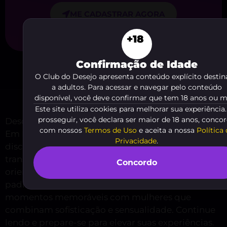
ME CADASTRAR AGORA
+18
Confirmação de Idade
O Club do Desejo apresenta conteúdo explícito desti
a adultos. Para acessar e navegar pelo conteúdo
disponível, você deve confirmar que tem 18 anos ou m
Este site utiliza cookies para melhorar sua experiência
prosseguir, você declara ser maior de 18 anos, conco
Descubra o universo exclusivo das Putas de Luxo
com nossos
Termos de Uso
e aceita a nossa
Política
Em Ferraz de Vasconcelos: elegância, desejo e
Privacidade
.
discrição reunidos para encontros que
transcendem o comum. Aqui você encontrará
Concordo
orientações para escolher acompanhantes de alto
padrão, entender serviços premium e garantir
momentos memoráveis com mulheres que
combinam sofisticação e sensualidade. Continue
lendo e prepare-se para elevar suas experiências.