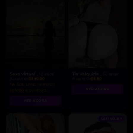
Sexo virtual
Tia Valquiria
, 18 anos
, 50 anos
A partir de
R$ 50.00
A partir de
R$ 80
“🔥 Sou uma morena
VER AGORA
safada e gostosa,
pronta para fetiches e
VER AGORA
vídeo chamadas
picantes!”
DESTAQUE ♥