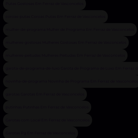
Putas Gostosas Em Ferraz de Vasconcelos
coroas-putas Coroas Putas Em Ferraz de Vasconcelos
mulher-de-programa Mulher de Programa Em Ferraz de Vasconcelos
mulheres-gostosas Mulheres Gostosas Em Ferraz de Vasconcelos
mulheres-peitudas Mulheres Peitudas Em Ferraz de Vasconcelos
garota-de-programa-de-luxo Garota de Programa de Luxo Em Ferraz d
novinha-de-programa Novinha de Programa Em Ferraz de Vasconcelo
garotas Garotas Em Ferraz de Vasconcelos
putinhas Putinhas Em Ferraz de Vasconcelos
Garotas com Local Em Ferraz de Vasconcelos
Garotas Pg Em Ferraz de Vasconcelos