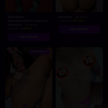
Bombom
Morena
, 28 anos
bombonzinho morena
A partir de
R$ 200
morena
, 33 anos
A partir de
R$ 60
VER AGORA
VER AGORA
DESTAQUE ♥