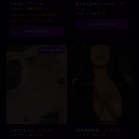
Nicoly
Shelbyloirinhanal
, 19 anos
, 37
A partir de
R$ 80
anos
A partir de
R$ 10
“🔥 Sou uma morena
safada, pronta para
VER AGORA
realizar suas fantasias
VER AGORA
mais secretas!”
DESTAQUE ♥
Betty Linz
Vanderleia
, 26 anos
, 34 anos
A partir de
R$ 130
A partir de
R$ 10