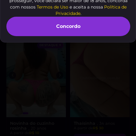
prosseguir, você declara ser maior de 18 anos, concorda
A partir de
R$ 20
A partir de
R$ 130
com nossos
Termos de Uso
e aceita a nossa
Política de
“Olá, sou a Betty Linz, a
Privacidade
.
VER AGORA
loira que vai te levar ao
êxtase com minha
Concordo
VER AGORA
atitude liberal e
intensidade incrível! 😘”
DESTAQUE ♥
Novinha do cuzinho
Thaísinha
, 34 anos
rosinha
, 20 anos
A partir de
R$ 30
A partir de
R$ 10