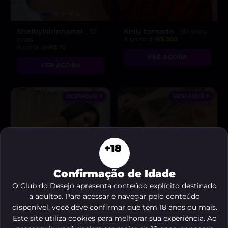
Shelbyloirinhanal
Kelly tornado
, 37
, 30 anos
anos
A partir de
R$ 300
A partir de
R$ 10
VER AGORA
VER AGORA
DESTAQUE ♥
DESTAQUE ♥
+18
Confirmação de Idade
O Club do Desejo apresenta conteúdo explícito destinado
a adultos. Para acessar e navegar pelo conteúdo
disponível, você deve confirmar que tem 18 anos ou mais.
Este site utiliza cookies para melhorar sua experiência. Ao
Melissa 🍯🐝
Betty Linz
, 26 anos
, 26 anos