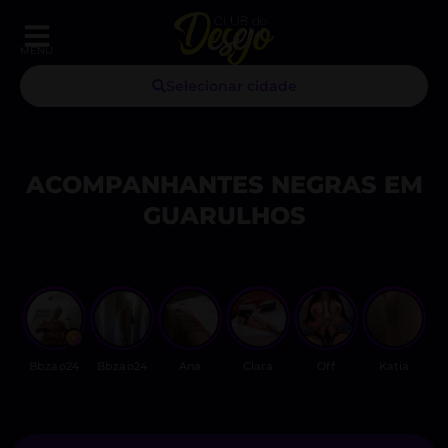
MENU
Selecionar cidade
ACOMPANHANTES NEGRAS EM
GUARULHOS
Bbzao24
Bbzao24
Ana
Clara
Off
Katia