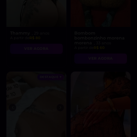
Thammy
Bombom
, 29 anos
bombonzinho morena
A partir de
R$ 80
morena
, 33 anos
A partir de
R$ 60
VER AGORA
VER AGORA
DESTAQUE ♥