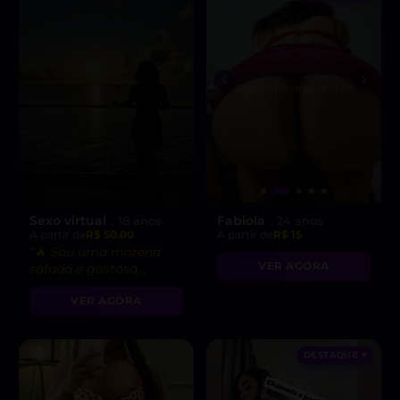
Sexo virtual
Fabiola
, 18 anos
, 24 anos
A partir de
R$ 50.00
A partir de
R$ 15
“🔥 Sou uma morena
VER AGORA
safada e gostosa,
pronta para fetiches e
VER AGORA
vídeo chamadas
picantes!”
DESTAQUE ♥