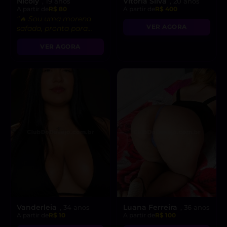
Nicoly
Vitória Silva
, 19 anos
, 20 anos
A partir de
R$ 80
A partir de
R$ 400
“🔥 Sou uma morena
VER AGORA
safada, pronta para
realizar suas fantasias
VER AGORA
mais secretas!”
Vanderleia
Luana Ferreira
, 34 anos
, 36 anos
A partir de
R$ 10
A partir de
R$ 100