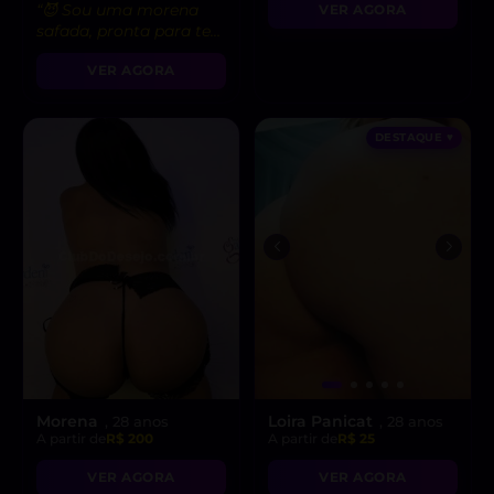
“😈 Sou uma morena
VER AGORA
safada, pronta para te
levar ao limite do
VER AGORA
prazer!”
DESTAQUE ♥
Morena
Loira Panicat
, 28 anos
, 28 anos
A partir de
R$ 200
A partir de
R$ 25
VER AGORA
VER AGORA