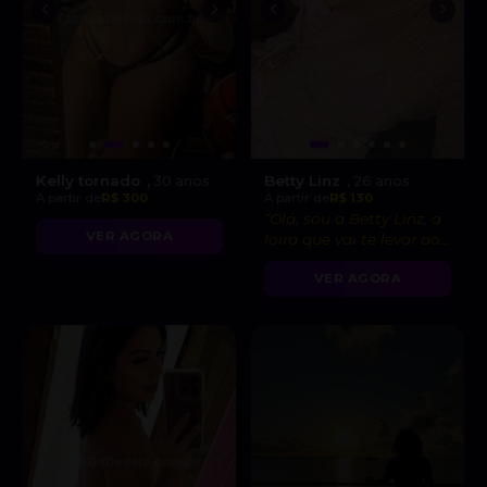
Kelly tornado
Betty Linz
, 30 anos
, 26 anos
A partir de
R$ 300
A partir de
R$ 130
“Olá, sou a Betty Linz, a
VER AGORA
loira que vai te levar ao
êxtase com minha
VER AGORA
atitude liberal e
intensidade incrível! 😘”