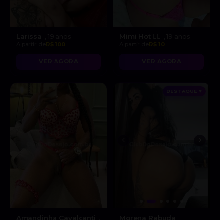
Larissa
Mimi Hot ❤️‍🔥
, 19 anos
, 19 anos
A partir de
R$ 100
A partir de
R$ 10
VER AGORA
VER AGORA
DESTAQUE ♥
Amandinha Cavalcanti
Morena Rabuda
,