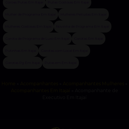
Coroas Putas Em Itajaí
Putas Gostosas Em Itajaí
Mulher de Programa Em Itajaí
Mulheres Peitudas Em Itajaí
Mulheres Gostosas Em Itajaí
Novinha de Programa Em Itajaí
Garota de Programa de Luxo Em Itajaí
Garotas Em Itajaí
Putinhas Em Itajaí
Garotas com Local Em Itajaí
Garotas Pg Em Itajaí
Putas em Em Itajaí
Home
»
Acompanhantes
»
Acompanhantes Mulheres
»
Acompanhantes Em Itajaí
»
Acompanhante de
Executivo Em Itajaí