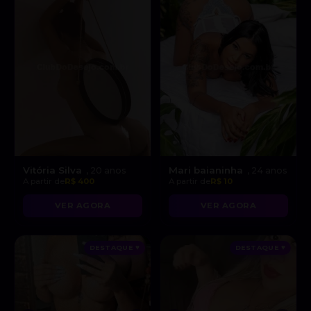
Vitória Silva
Mari baianinha
, 20 anos
, 24 anos
A partir de
R$ 400
A partir de
R$ 10
VER AGORA
VER AGORA
DESTAQUE ♥
DESTAQUE ♥