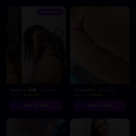
DESTAQUE ♥
Melissa 🍯🐝
Thaísinha
, 26 anos
, 34 anos
A partir de
R$ 20
A partir de
R$ 30
VER AGORA
VER AGORA