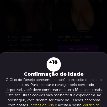
Nicoly
Vanderleia
, 19 anos
, 34 anos
A partir de
R$ 80
A partir de
R$ 10
“🔥 Sou uma morena
VER AGORA
safada, pronta para
realizar suas fantasias
VER AGORA
mais secretas!”
+18
Confirmação de Idade
O Club do Desejo apresenta conteúdo explícito destinado
a adultos. Para acessar e navegar pelo conteúdo
disponível, você deve confirmar que tem 18 anos ou mais.
Este site utiliza cookies para melhorar sua experiência. Ao
prosseguir, você declara ser maior de 18 anos, concorda
com nossos
Termos de Uso
e aceita a nossa
Política de