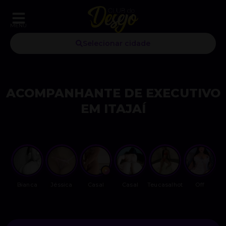
MENU
Selecionar cidade
ACOMPANHANTE DE EXECUTIVO
EM ITAJAÍ
Bianca
Jéssica
Casal
Casal
Teucasalhot
Off
M