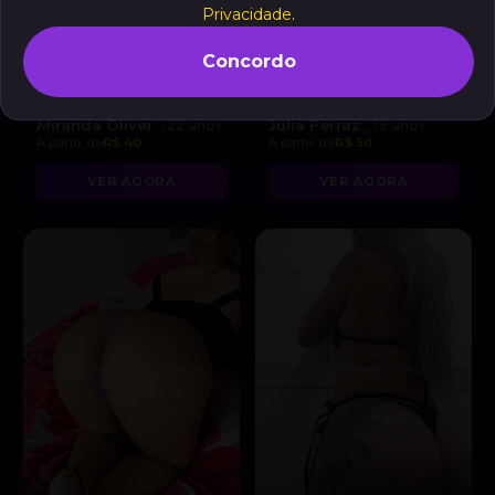
Privacidade
.
Concordo
Miranda Oliver
Júlia Ferraz
, 22 anos
, 19 anos
A partir de
R$ 40
A partir de
R$ 50
VER AGORA
VER AGORA