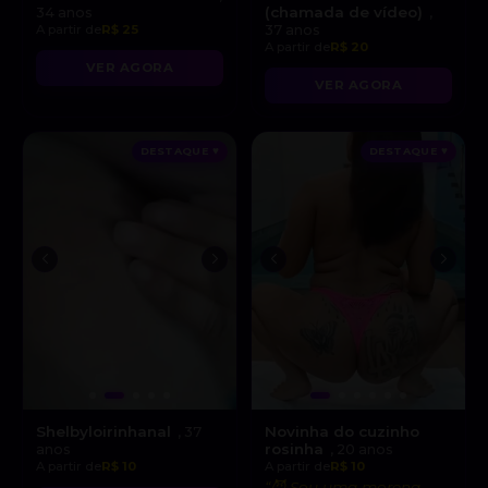
(chamada de vídeo)
34 anos
,
A partir de
R$ 25
37 anos
A partir de
R$ 20
VER AGORA
VER AGORA
DESTAQUE ♥
DESTAQUE ♥
Shelbyloirinhanal
Novinha do cuzinho
, 37
rosinha
anos
, 20 anos
A partir de
R$ 10
A partir de
R$ 10
“😈 Sou uma morena