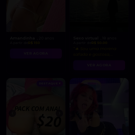
Amandinha
Sexo virtual
, 20 anos
, 18 anos
A partir de
R$ 150
A partir de
R$ 50.00
“🔥 Sou uma morena
VER AGORA
safada e gostosa,
pronta para fetiches e
VER AGORA
vídeo chamadas
picantes!”
DESTAQUE ♥