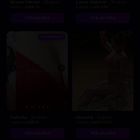
Bruna Ferrari
Laura Warrior
, 35 anos
, 35 anos
A partir de
R$ 10
A partir de
R$ 200
VER AGORA
VER AGORA
DESTAQUE ♥
Fabiola
Morena
, 24 anos
, 21 anos
A partir de
R$ 15
A partir de
R$ 30.00
VER AGORA
VER AGORA