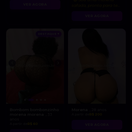
VER AGORA
safada, pronta para te
levar ao limite do
VER AGORA
prazer!”
DESTAQUE ♥
Bombom bombonzinho
Morena
, 28 anos
morena morena
, 33
A partir de
R$ 200
anos
A partir de
R$ 60
VER AGORA