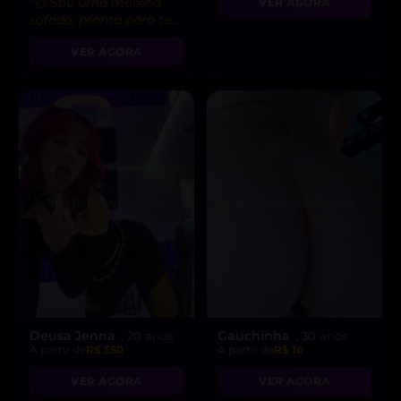
“😈 Sou uma morena
VER AGORA
safada, pronta para te
levar ao limite do
VER AGORA
prazer!”
Deusa Jenna
Gauchinha
, 20 anos
, 30 anos
A partir de
R$ 550
A partir de
R$ 10
VER AGORA
VER AGORA