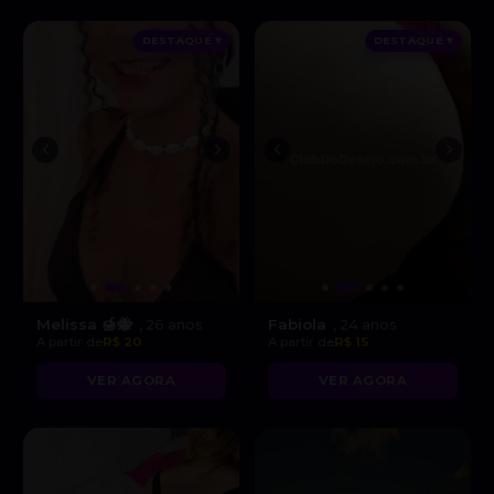
DESTAQUE ♥
DESTAQUE ♥
Melissa 🍯🐝
Fabiola
, 26 anos
, 24 anos
A partir de
R$ 20
A partir de
R$ 15
VER AGORA
VER AGORA