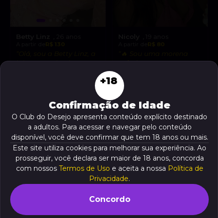
Betty Linz
Nicoly
, 26 anos
, 19 anos
A partir de
R$ 130
A partir de
R$ 80
“Olá, sou a Betty Linz, a
“🔥 Sou uma morena
loira que vai te levar ao
safada, pronta para
êxtase com minha
realizar suas fantasias
+18
VER AGORA
VER AGORA
atitude liberal e
mais secretas!”
intensidade incrível! 😘”
Confirmação de Idade
O Club do Desejo apresenta conteúdo explícito destinado
a adultos. Para acessar e navegar pelo conteúdo
disponível, você deve confirmar que tem 18 anos ou mais.
Este site utiliza cookies para melhorar sua experiência. Ao
prosseguir, você declara ser maior de 18 anos, concorda
com nossos
Termos de Uso
e aceita a nossa
Política de
Privacidade
.
Concordo