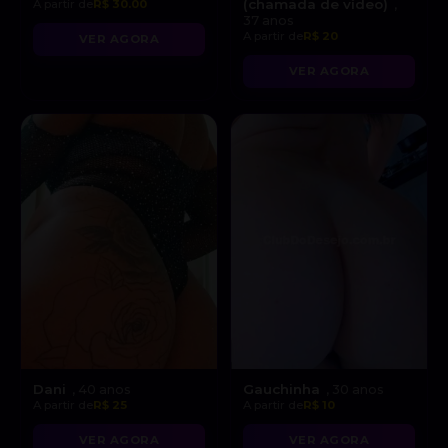
(chamada de vídeo)
A partir de
R$ 30.00
,
37 anos
A partir de
R$ 20
VER AGORA
VER AGORA
Dani
Gauchinha
, 40 anos
, 30 anos
A partir de
R$ 25
A partir de
R$ 10
VER AGORA
VER AGORA