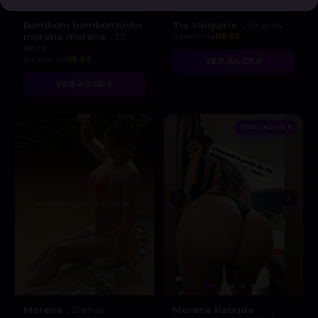
Bombom bombonzinho
Tia Valquiria
, 50 anos
morena morena
, 33
A partir de
R$ 80
anos
A partir de
R$ 60
VER AGORA
VER AGORA
DESTAQUE ♥
Morena
Morena Rabuda
, 21 anos