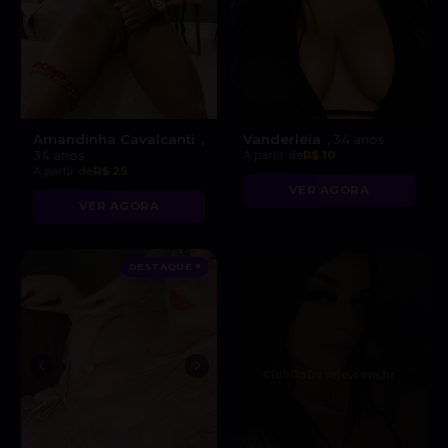
Amandinha Cavalcanti
Vanderleia
,
, 34 anos
34 anos
A partir de
R$ 10
A partir de
R$ 25
VER AGORA
VER AGORA
DESTAQUE ♥