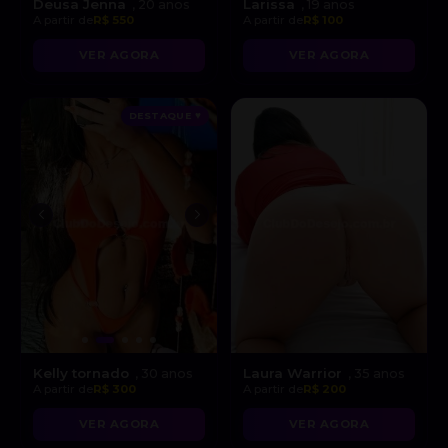
Deusa Jenna
Larissa
, 20 anos
, 19 anos
A partir de
R$ 550
A partir de
R$ 100
VER AGORA
VER AGORA
DESTAQUE ♥
Kelly tornado
Laura Warrior
, 30 anos
, 35 anos
A partir de
R$ 300
A partir de
R$ 200
VER AGORA
VER AGORA