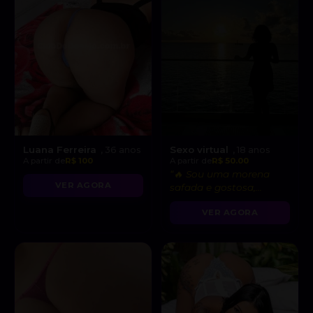
Luana Ferreira
Sexo virtual
, 36 anos
, 18 anos
A partir de
R$ 100
A partir de
R$ 50.00
“🔥 Sou uma morena
VER AGORA
safada e gostosa,
pronta para fetiches e
VER AGORA
vídeo chamadas
picantes!”