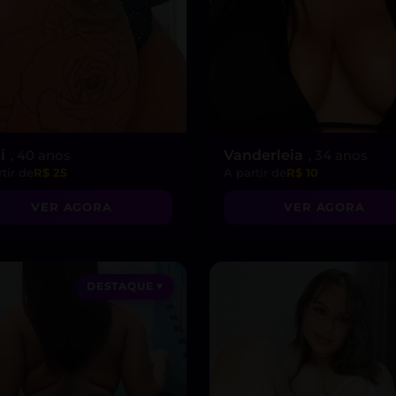
i
, 40 anos
Vanderleia
, 34 anos
tir de
R$ 25
A partir de
R$ 10
VER AGORA
VER AGORA
DESTAQUE ♥