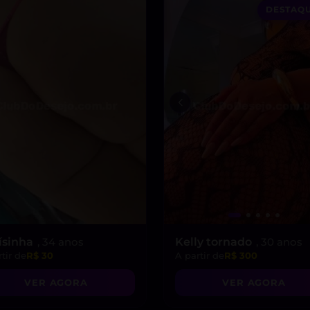
DESTAQU
ísinha
, 34 anos
Kelly tornado
, 30 anos
tir de
R$ 30
A partir de
R$ 300
VER AGORA
VER AGORA