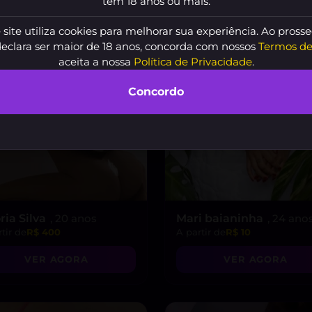
tem 18 anos ou mais.
 site utiliza cookies para melhorar sua experiência. Ao prosse
declara ser maior de 18 anos, concorda com nossos
Termos de
aceita a nossa
Política de Privacidade
.
Concordo
ria Silva
, 20 anos
Mari baianinha
, 24 ano
tir de
R$ 400
A partir de
R$ 10
VER AGORA
VER AGORA