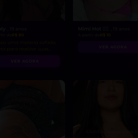
oly
, 19 anos
Mimi Hot ❤️‍🔥
, 19 anos
tir de
R$ 80
A partir de
R$ 10
 Sou uma morena safada,
VER AGORA
ta para realizar suas
asias mais secretas!”
VER AGORA