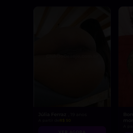
Júlia Ferraz
, 19 anos
Bom
mor
A partir de
R$ 50
A par
VER AGORA