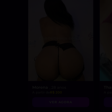
Morena
, 28 anos
Tha
A partir de
R$ 200
A par
VER AGORA