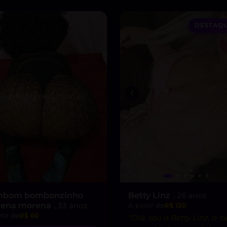
DESTAQU
bom bombonzinho
Betty Linz
, 26 anos
ena morena
, 33 anos
A partir de
R$ 130
tir de
R$ 60
“Olá, sou a Betty Linz, a lo