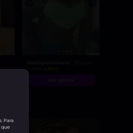
Shelbyloirinhanal
, 37 anos
A partir de
R$ 10
VER AGORA
s. Para
r que