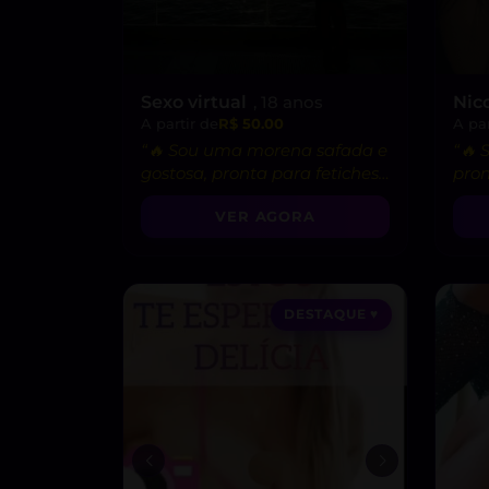
Sexo virtual
, 18 anos
Nic
A partir de
R$ 50.00
A par
“🔥 Sou uma morena safada e
“🔥
gostosa, pronta para fetiches
pron
e vídeo chamadas picantes!”
fant
VER AGORA
DESTAQUE ♥