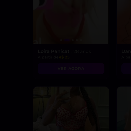
Loira Panicat
, 28 anos
Dan
A partir de
R$ 25
A par
VER AGORA