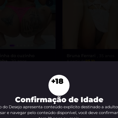
inha do cuzinho
Bruna Ferrari
, 35 anos
inha
, 20 anos
A partir de
R$ 10
tir de
R$ 10
VER AGORA
 Sou uma morena safada,
ta para te levar ao limite
+18
razer!”
VER AGORA
Confirmação de Idade
 do Desejo apresenta conteúdo explícito destinado a adulto
sar e navegar pelo conteúdo disponível, você deve confirma