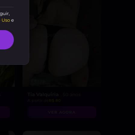
guir,
 Uso
e
s
Tia Valquiria
, 50 anos
A partir de
R$ 80
VER AGORA