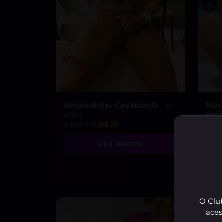
Amandinha Cavalcanti
, 34
Nov
anos
ros
A partir de
R$ 25
A par
“😈
VER AGORA
pron
do p
O Club
aces