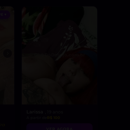
E ♥
Larissa
, 19 anos
A partir de
R$ 100
ira
VER AGORA