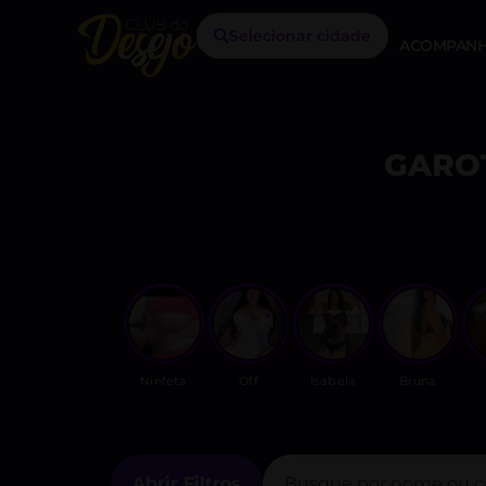
Selecionar cidade
ACOMPANH
GARO
Ninfeta
Off
Isabela
Bruna
Abrir Filtros