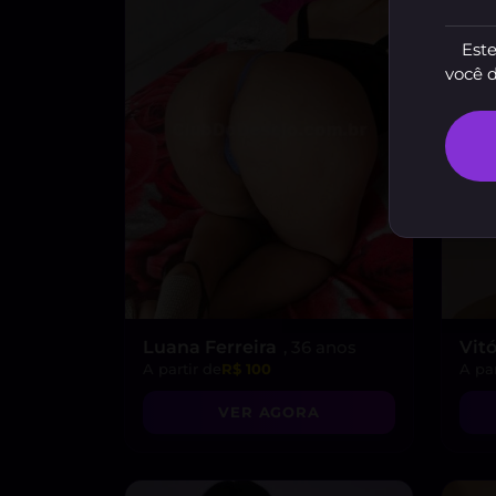
Este
você 
Luana Ferreira
, 36 anos
Vitó
A partir de
R$ 100
A par
VER AGORA