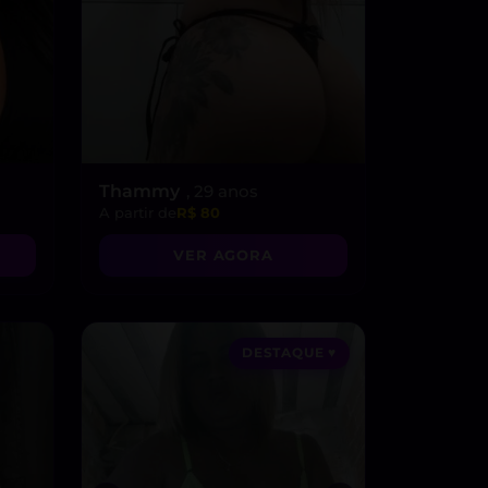
Thammy
, 29 anos
A partir de
R$ 80
VER AGORA
DESTAQUE ♥