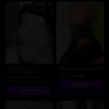
Brunna
Baixinha do fetiche
, 23 anos
, 29
A partir de
R$ 200
anos
A partir de
R$ 200
“🔥 Sou a ruivinha
safada que vai realizar
VER AGORA
suas fantasias mais
VER AGORA
ousadas!”