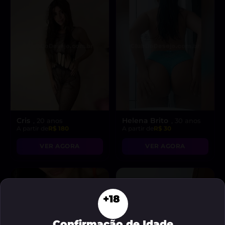
Cris
Helena Brito
, 20 anos
, 30 anos
A partir de
R$ 180
A partir de
R$ 30
VER AGORA
VER AGORA
+18
Confirmação de Idade