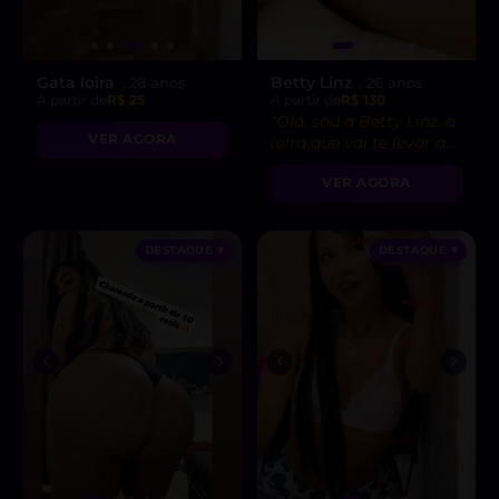
Gata loira
Betty Linz
, 28 anos
, 26 anos
A partir de
R$ 25
A partir de
R$ 130
“Olá, sou a Betty Linz, a
VER AGORA
loira que vai te levar ao
êxtase com minha
VER AGORA
atitude liberal e
intensidade incrível! 😘”
DESTAQUE ♥
DESTAQUE ♥