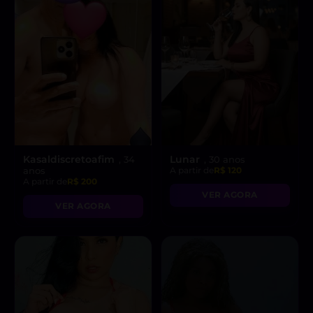
Kasaldiscretoafim
Lunar
, 34
, 30 anos
anos
A partir de
R$ 120
A partir de
R$ 200
VER AGORA
VER AGORA