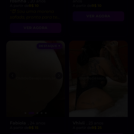
rosinha
, 20 anos
anos
A partir de
R$ 10
A partir de
R$ 10
“😈 Sou uma morena
VER AGORA
safada, pronta para te
levar ao limite do
VER AGORA
prazer!”
DESTAQUE ♥
Fabiola
Vhivii
, 24 anos
, 23 anos
A partir de
R$ 15
A partir de
R$ 25