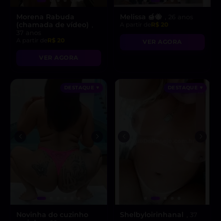
Morena Rabuda
Melissa 🍯🐝
, 26 anos
(chamada de vídeo)
,
A partir de
R$ 20
37 anos
A partir de
R$ 20
VER AGORA
VER AGORA
DESTAQUE ♥
DESTAQUE ♥
Novinha do cuzinho
Shelbyloirinhanal
, 37