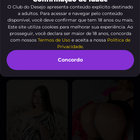
O Club do Desejo apresenta conteúdo explícito destinado
a adultos. Para acessar e navegar pelo conteúdo
disponível, você deve confirmar que tem 18 anos ou mais.
Este site utiliza cookies para melhorar sua experiência. Ao
prosseguir, você declara ser maior de 18 anos, concorda
com nossos
Termos de Uso
e aceita a nossa
Política de
Privacidade
.
Liz Bittencourt
Casal sedução
, 23 anos
, 22 anos
A partir de
R$ 30
A partir de
R$ 30
Concordo
VER AGORA
VER AGORA