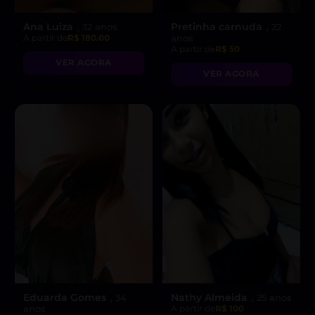
Ana Luiza
Pretinha carnuda
, 32 anos
, 22
A partir de
R$ 180.00
anos
A partir de
R$ 50
VER AGORA
VER AGORA
Eduarda Gomes
Nathy Almeida
, 34
, 25 anos
anos
A partir de
R$ 100