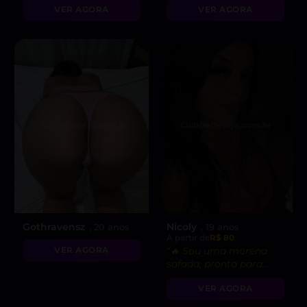
VER AGORA
VER AGORA
Gothravensz
Nicoly
, 20 anos
, 19 anos
A partir de
R$ 80
VER AGORA
“🔥 Sou uma morena
safada, pronta para
realizar suas fantasias
VER AGORA
mais secretas!”