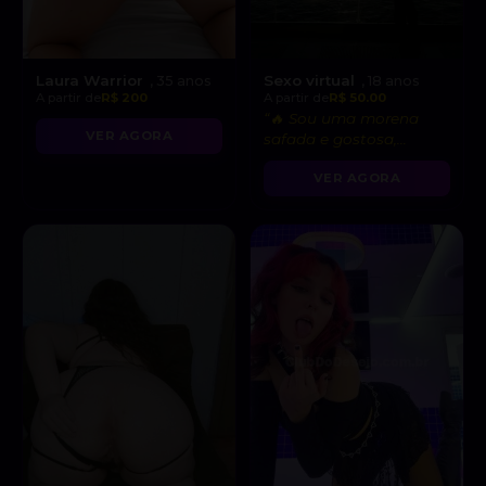
Laura Warrior
Sexo virtual
, 35 anos
, 18 anos
A partir de
R$ 200
A partir de
R$ 50.00
“🔥 Sou uma morena
VER AGORA
safada e gostosa,
pronta para fetiches e
VER AGORA
vídeo chamadas
picantes!”