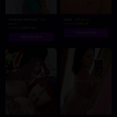
Andrea Marisol
Dani
, 40
, 40 anos
anos
A partir de
R$ 25
A partir de
R$ 200
VER AGORA
VER AGORA