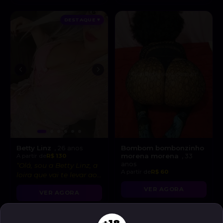
DESTAQUE ♥
Betty Linz
Bombom bombonzinho
, 26 anos
morena morena
A partir de
R$ 130
, 33
anos
“Olá, sou a Betty Linz, a
A partir de
R$ 60
loira que vai te levar ao
êxtase com minha
VER AGORA
VER AGORA
atitude liberal e
intensidade incrível! 😘”