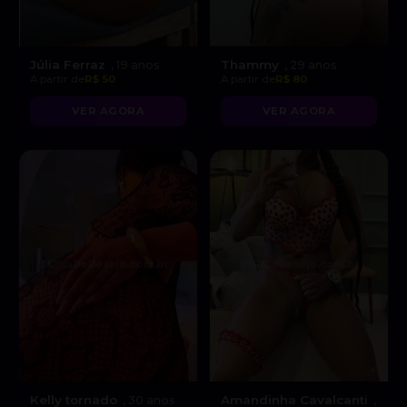
Júlia Ferraz
Thammy
, 19 anos
, 29 anos
A partir de
R$ 50
A partir de
R$ 80
VER AGORA
VER AGORA
Kelly tornado
Amandinha Cavalcanti
, 30 anos
,