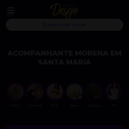
MENU
Selecionar cidade
ACOMPANHANTE MORENA EM
SANTA MARIA
Katia
Scarlett
Eloa
Sexo
Gabriely
Off
Cas