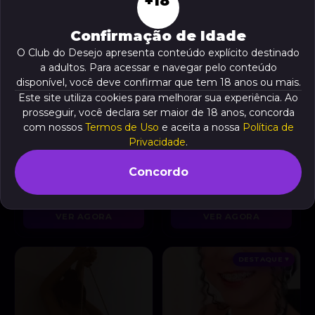
+18
Confirmação de Idade
O Club do Desejo apresenta conteúdo explícito destinado
a adultos. Para acessar e navegar pelo conteúdo
disponível, você deve confirmar que tem 18 anos ou mais.
Este site utiliza cookies para melhorar sua experiência. Ao
prosseguir, você declara ser maior de 18 anos, concorda
com nossos
Termos de Uso
e aceita a nossa
Política de
Privacidade
.
Concordo
Mimi Hot ❤️‍🔥
Mari baianinha
, 19 anos
, 24 anos
A partir de
R$ 10
A partir de
R$ 10
VER AGORA
VER AGORA
DESTAQUE ♥