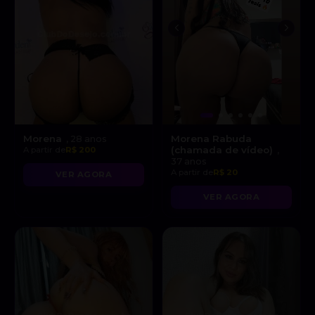
Morena
Morena Rabuda
, 28 anos
(chamada de vídeo)
A partir de
R$ 200
,
37 anos
A partir de
R$ 20
VER AGORA
VER AGORA