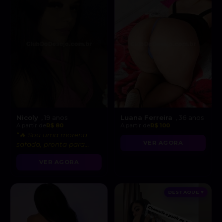
Nicoly
Luana Ferreira
, 19 anos
, 36 anos
A partir de
R$ 80
A partir de
R$ 100
“🔥 Sou uma morena
VER AGORA
safada, pronta para
realizar suas fantasias
VER AGORA
mais secretas!”
DESTAQUE ♥