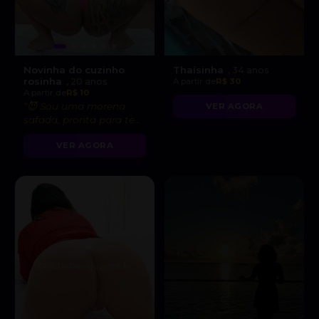
Novinha do cuzinho
Thaísinha
, 34 anos
rosinha
, 20 anos
A partir de
R$ 30
A partir de
R$ 10
“😈 Sou uma morena
VER AGORA
safada, pronta para te
levar ao limite do
VER AGORA
prazer!”