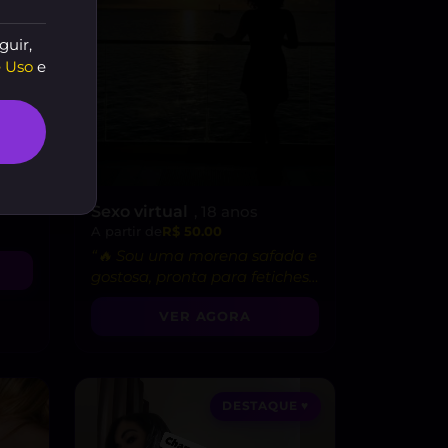
guir,
 Uso
e
Sexo virtual
, 18 anos
A partir de
R$ 50.00
“🔥 Sou uma morena safada e
gostosa, pronta para fetiches
e vídeo chamadas picantes!”
VER AGORA
DESTAQUE ♥