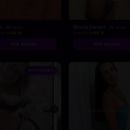
i
, 40 anos
Bruna Ferrari
, 35 anos
tir de
R$ 25
A partir de
R$ 10
VER AGORA
VER AGORA
DESTAQUE ♥