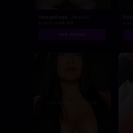
Yara peluda
, 28 anos
Fab
A partir de
R$ 300
A par
VER AGORA