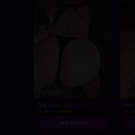
Tia Valquiria
, 50 anos
Mo
A partir de
R$ 80
A par
VER AGORA