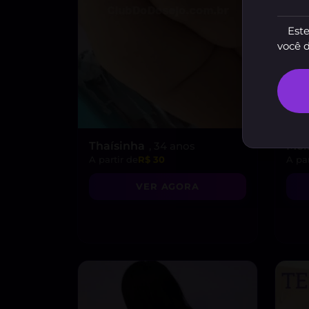
Este
você 
Thaísinha
, 34 anos
Mel
A partir de
R$ 30
A par
VER AGORA