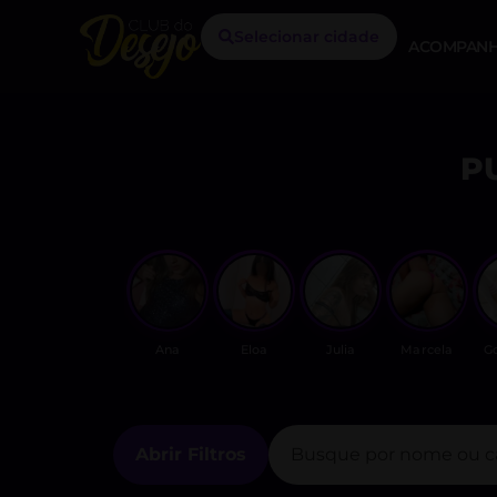
Selecionar cidade
ACOMPANH
P
Ana
Eloa
Julia
Marcela
G
Abrir Filtros