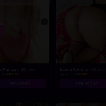
ra Panicat
, 28 anos
Luana Ferreira
, 36 anos
tir de
R$ 25
A partir de
R$ 100
VER AGORA
VER AGORA