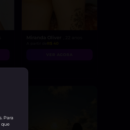
s
Miranda Oliver
, 22 anos
A partir de
R$ 40
VER AGORA
s. Para
r que