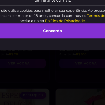
tem 18 anos ou mais.
 site utiliza cookies para melhorar sua experiência. Ao prosse
declara ser maior de 18 anos, concorda com nossos
Termos de
aceita a nossa
Política de Privacidade
.
Concordo
issa 🍯🐝
, 26 anos
Larissa
, 19 anos
tir de
R$ 20
A partir de
R$ 100
VER AGORA
VER AGORA
DESTAQUE ♥