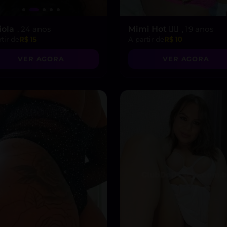
iola
, 24 anos
Mimi Hot ❤️‍🔥
, 19 anos
tir de
R$ 15
A partir de
R$ 10
VER AGORA
VER AGORA