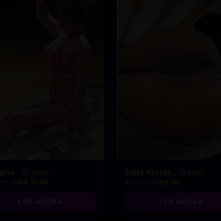
rena
, 21 anos
Júlia Ferraz
, 19 anos
tir de
R$ 30.00
A partir de
R$ 50
VER AGORA
VER AGORA