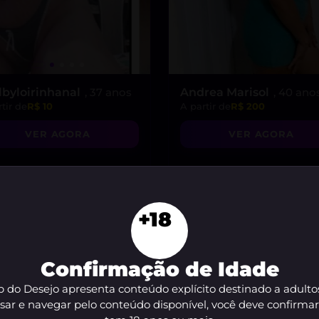
lbyloirinhanal
, 37 anos
Andrea Marisol
, 40 ano
tir de
R$ 10
A partir de
R$ 200
VER AGORA
VER AGORA
+18
DESTAQUE ♥
Confirmação de Idade
 do Desejo apresenta conteúdo explícito destinado a adulto
sar e navegar pelo conteúdo disponível, você deve confirma