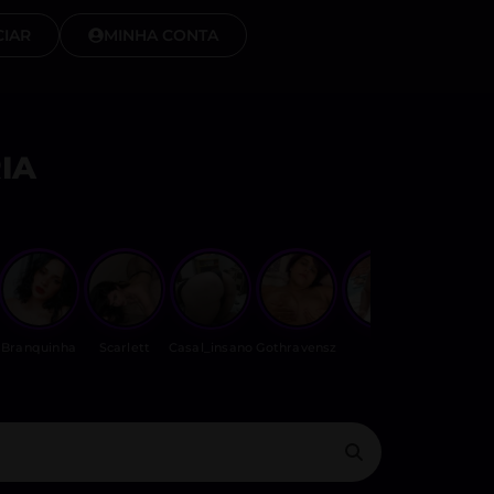
IAR
MINHA CONTA
IA
Branquinha
Scarlett
Casal_insano
Gothravensz
🔥
Silencio