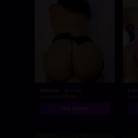
Morena
, 28 anos
Loi
A partir de
R$ 200
A par
VER AGORA