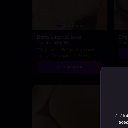
Betty Linz
, 26 anos
She
A partir de
R$ 130
A par
“Olá, sou a Betty Linz, a loira
que vai te levar ao êxtase com
minha atitude liberal e
VER AGORA
intensidade incrível! 😘”
O Club
aces