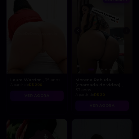
Laura Warrior
Morena Rabuda
, 35 anos
(chamada de vídeo)
A partir de
R$ 200
,
37 anos
A partir de
R$ 20
VER AGORA
VER AGORA