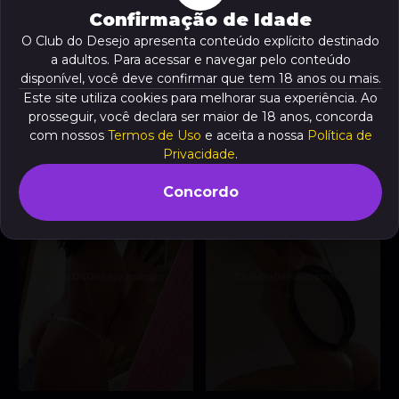
Confirmação de Idade
O Club do Desejo apresenta conteúdo explícito destinado
Nicoly
Loira Panicat
, 19 anos
, 28 anos
a adultos. Para acessar e navegar pelo conteúdo
A partir de
R$ 80
A partir de
R$ 25
“🔥 Sou uma morena
disponível, você deve confirmar que tem 18 anos ou mais.
VER AGORA
safada, pronta para
Este site utiliza cookies para melhorar sua experiência. Ao
realizar suas fantasias
prosseguir, você declara ser maior de 18 anos, concorda
VER AGORA
mais secretas!”
com nossos
Termos de Uso
e aceita a nossa
Política de
Privacidade
.
Concordo