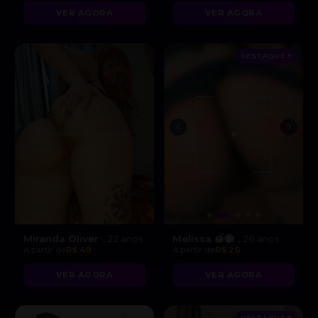
VER AGORA
VER AGORA
DESTAQUE ♥
Miranda Oliver
Melissa 🍯🐝
, 22 anos
, 26 anos
A partir de
R$ 40
A partir de
R$ 20
VER AGORA
VER AGORA
DESTAQUE ♥