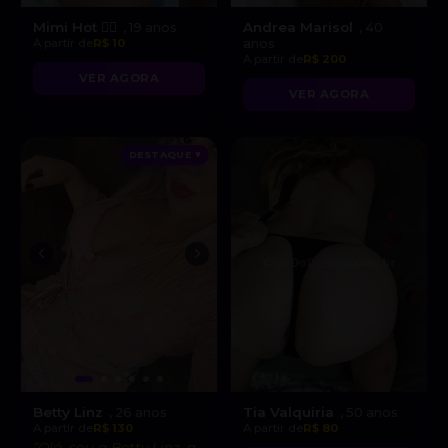
Mimi Hot ❤️‍🔥
Andrea Marisol
, 19 anos
, 40
A partir de
R$ 10
anos
A partir de
R$ 200
VER AGORA
VER AGORA
DESTAQUE ♥
Betty Linz
Tia Valquiria
, 26 anos
, 50 anos
A partir de
R$ 130
A partir de
R$ 80
“Olá, sou a Betty Linz, a