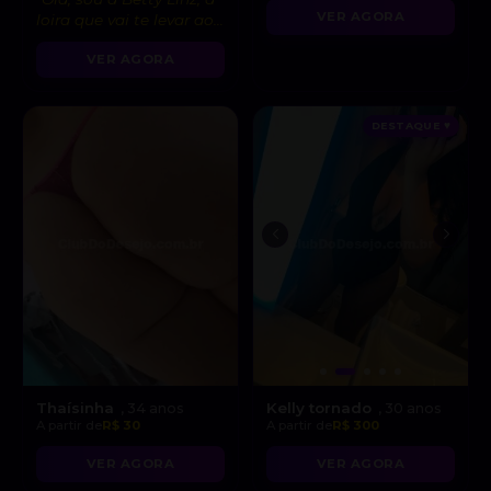
VER AGORA
loira que vai te levar ao
êxtase com minha
VER AGORA
atitude liberal e
intensidade incrível! 😘”
DESTAQUE ♥
Thaísinha
Kelly tornado
, 34 anos
, 30 anos
A partir de
R$ 30
A partir de
R$ 300
VER AGORA
VER AGORA