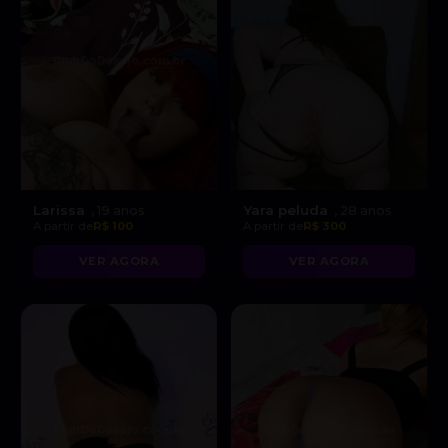
Larissa
Yara peluda
, 19 anos
, 28 anos
A partir de
R$ 100
A partir de
R$ 300
VER AGORA
VER AGORA