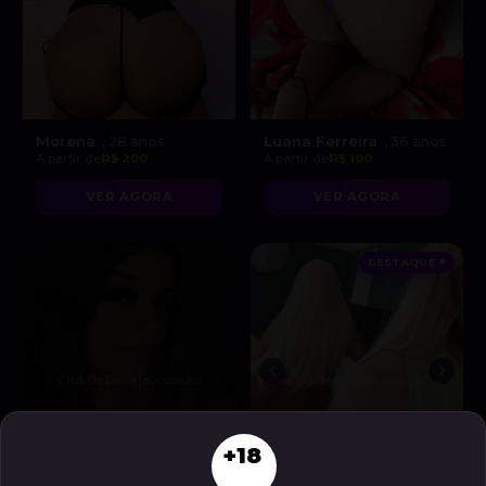
Morena
Luana Ferreira
, 28 anos
, 36 anos
A partir de
R$ 200
A partir de
R$ 100
VER AGORA
VER AGORA
DESTAQUE ♥
+18