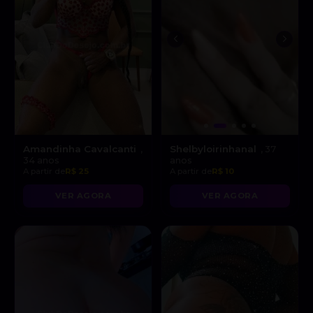
Amandinha Cavalcanti
Shelbyloirinhanal
,
, 37
34 anos
anos
A partir de
R$ 25
A partir de
R$ 10
VER AGORA
VER AGORA