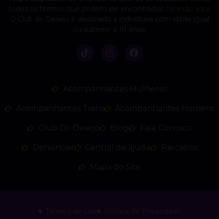
todos os termos que podem ser encontrados
clicando aqui
.
O Club do Desejo é destinado a indivíduos com idade igual
ou superior a 18 anos.
Acompanhantes Mulheres
Acompanhantes Trans
Acompanhantes Homens
Club Do Desejo
Blog
Fale Conosco
Denunciar
Central de ajuda
Parceiros
Mapa do Site
Termos de Uso
Politica de Privacidade