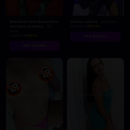
Bombom bombonzinho
Deusa Jenna
, 20 anos
morena morena
, 33
A partir de
R$ 550
anos
A partir de
R$ 60
VER AGORA
VER AGORA