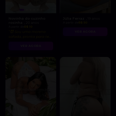
Novinha do cuzinho
Júlia Ferraz
, 19 anos
rosinha
, 20 anos
A partir de
R$ 50
A partir de
R$ 10
“😈 Sou uma morena
VER AGORA
safada, pronta para te
levar ao limite do
VER AGORA
prazer!”