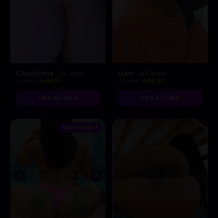
Gauchinha
Dani
, 30 anos
, 40 anos
A partir de
R$ 10
A partir de
R$ 25
VER AGORA
VER AGORA
DESTAQUE ♥