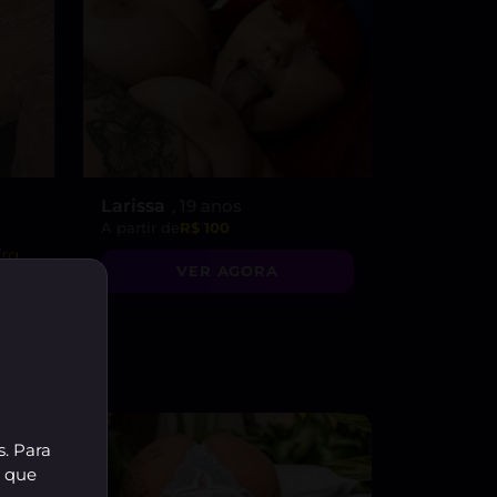
Larissa
, 19 anos
A partir de
R$ 100
ira
VER AGORA
e com
s. Para
r que