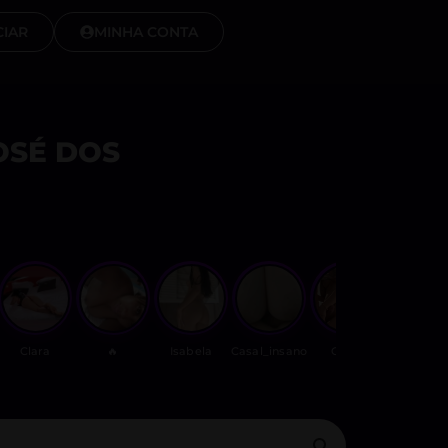
IAR
MINHA CONTA
OSÉ DOS
Clara
🔥
Isabela
Casal_insano
Casal
Casalfir