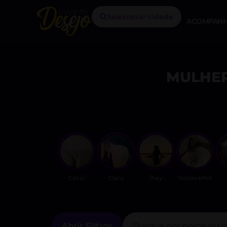
Selecionar cidade
ACOMPANH
MULHER
Casal
Clara
Thay
Teucasalhot
Abrir Filtros