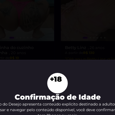
inha do cuzinho
Betty Linz
, 26 anos
inha
, 20 anos
A partir de
R$ 130
tir de
R$ 10
“Olá, sou a Betty Linz, a lo
 Sou uma morena safada,
que vai te levar ao êxtas
ta para te levar ao limite
minha atitude liberal e
razer!”
VER AGORA
intensidade incrível! 😘”
+18
VER AGORA
Confirmação de Idade
 do Desejo apresenta conteúdo explícito destinado a adulto
sar e navegar pelo conteúdo disponível, você deve confirma