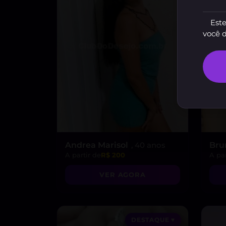
Este
você 
Andrea Marisol
, 40 anos
Bru
A partir de
R$ 200
A par
VER AGORA
DESTAQUE ♥