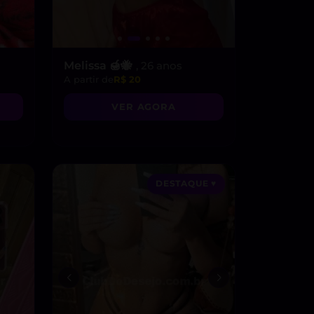
Melissa 🍯🐝
, 26 anos
A partir de
R$ 20
VER AGORA
DESTAQUE ♥