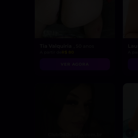
Tia Valquiria
, 50 anos
Lau
A partir de
R$ 80
A par
VER AGORA