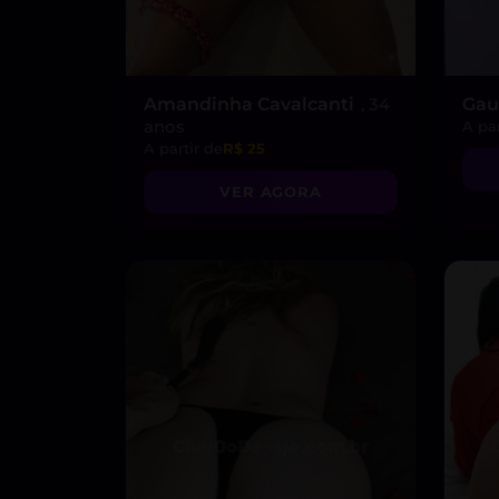
Amandinha Cavalcanti
, 34
Gau
anos
A par
A partir de
R$ 25
VER AGORA