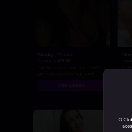
Nicoly
, 19 anos
Nov
ros
A partir de
R$ 80
A par
“🔥 Sou uma morena safada,
“😈
pronta para realizar suas
pron
fantasias mais secretas!”
VER AGORA
do p
O Club
aces