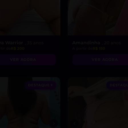
ra Warrior
, 35 anos
Amandinha
, 20 anos
tir de
R$ 200
A partir de
R$ 150
VER AGORA
VER AGORA
DESTAQUE ♥
DESTAQU