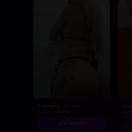
Thammy
, 29 anos
Bom
mor
A partir de
R$ 80
A par
VER AGORA