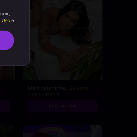
guir,
 Uso
e
Mari baianinha
, 24 anos
A partir de
R$ 10
VER AGORA