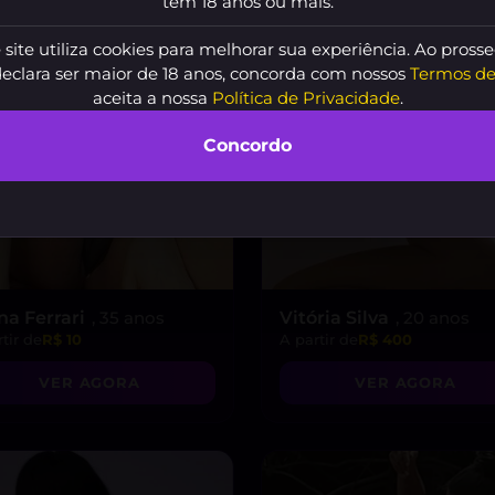
tem 18 anos ou mais.
 site utiliza cookies para melhorar sua experiência. Ao prosse
declara ser maior de 18 anos, concorda com nossos
Termos de
aceita a nossa
Política de Privacidade
.
Concordo
na Ferrari
, 35 anos
Vitória Silva
, 20 anos
tir de
R$ 10
A partir de
R$ 400
VER AGORA
VER AGORA