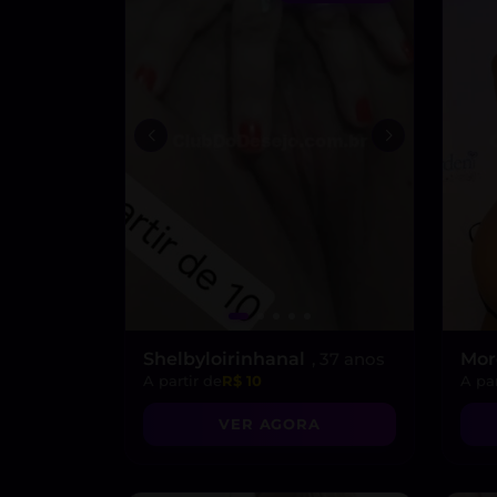
Shelbyloirinhanal
, 37 anos
Mo
A partir de
R$ 10
A par
VER AGORA