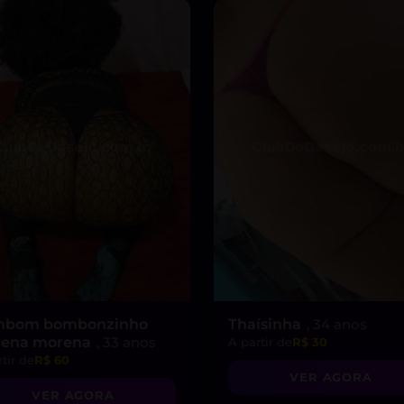
bom bombonzinho
Thaísinha
, 34 anos
ena morena
, 33 anos
A partir de
R$ 30
tir de
R$ 60
VER AGORA
VER AGORA