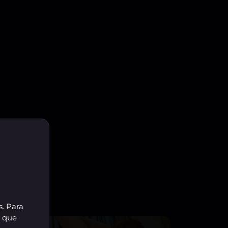
s. Para
r que