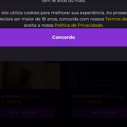
tem 18 anos ou mais.
DESTAQU
 site utiliza cookies para melhorar sua experiência. Ao prosse
declara ser maior de 18 anos, concorda com nossos
Termos de
aceita a nossa
Política de Privacidade
.
Concordo
na Ferrari
, 35 anos
Loira Panicat
, 28 anos
tir de
R$ 10
A partir de
R$ 25
VER AGORA
VER AGORA