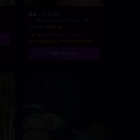
Bia
, 37 anos
São José dos Pinhais - PR
A partir de
R$ 50
“🔥 Sou Ana, a morena dos
seus sonhos, pronta para te
levar ao êxtase 😏.”
VER AGORA