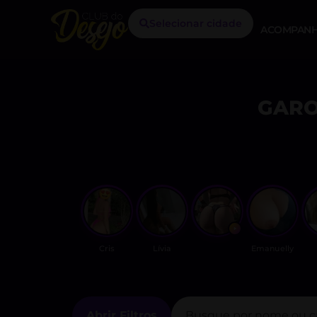
Selecionar cidade
ACOMPANH
GARO
Cris
Lívia
Emanuelly
Abrir Filtros