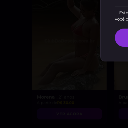
Este
você 
Morena
, 21 anos
Bru
A partir de
R$ 30.00
A par
VER AGORA