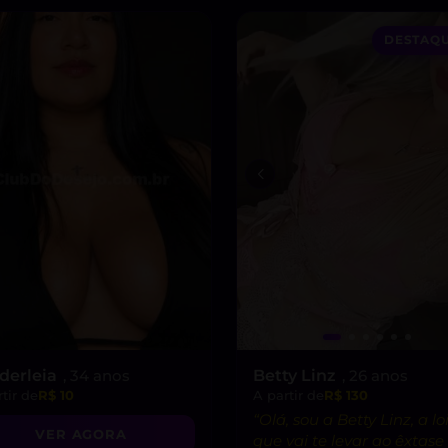
DESTAQU
derleia
, 34 anos
Betty Linz
, 26 anos
tir de
R$ 10
A partir de
R$ 130
“Olá, sou a Betty Linz, a lo
VER AGORA
que vai te levar ao êxtas