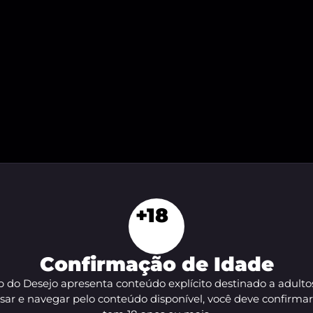
+18
Confirmação de Idade
Perfis com atendimento virtual
 do Desejo apresenta conteúdo explícito destinado a adulto
sar e navegar pelo conteúdo disponível, você deve confirma