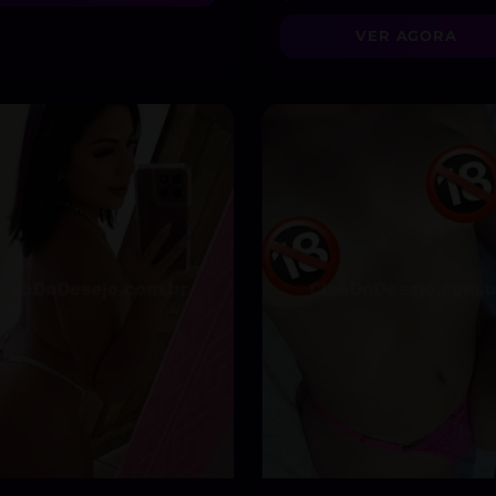
minha atitude liberal e
VER AGORA
intensidade incrível! 😘”