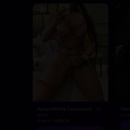
Amandinha Cavalcanti
, 34
Van
anos
A par
A partir de
R$ 25