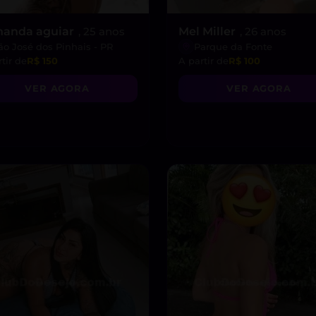
nanda aguiar
, 25 anos
Mel Miller
, 26 anos
ão José dos Pinhais - PR
Parque da Fonte
tir de
R$ 150
A partir de
R$ 100
VER AGORA
VER AGORA