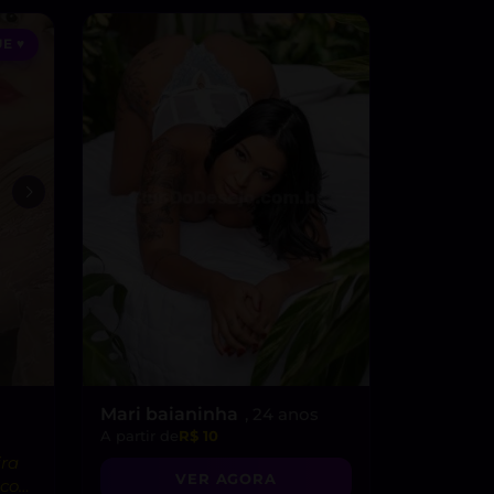
E ♥
Mari baianinha
, 24 anos
A partir de
R$ 10
ira
VER AGORA
e com