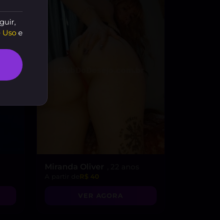
E ♥
guir,
 Uso
e
Miranda Oliver
, 22 anos
A partir de
R$ 40
VER AGORA