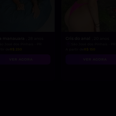
ia manauara
, 28 anos
Cris do anal
, 20 anos
ão José dos Pinhais - PR
São José dos Pinhais - PR
tir de
R$ 250
A partir de
R$ 150
VER AGORA
VER AGORA