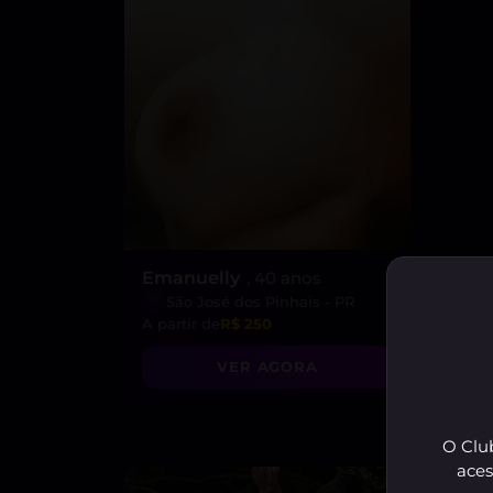
Emanuelly
, 40 anos
São José dos Pinhais - PR
A partir de
R$ 250
VER AGORA
O Club
aces