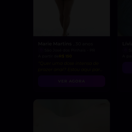
Marie Martins
, 30 anos
Lív
São José dos Pinhais - PR
S
A partir de
R$ 150
A par
“Quer uma dose intensa de
prazer anal? Estou aqui para
te levar ao céu dos prazeres
VER AGORA
proibidos. 🍑🔥”