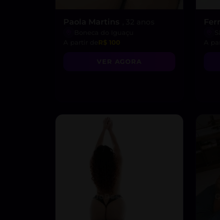
Paola Martins
, 32 anos
Fer
Boneca do Iguaçu
S
A partir de
R$ 100
A par
VER AGORA