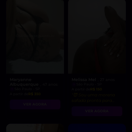
Maryanne
Melissa Mel
, 27 anos
Albuquerque
, 47 anos
São Paulo - SP
São Paulo - SP
A partir de
R$ 150
A partir de
R$ 350
“😈 Sou uma morena
safada pronta para
VER AGORA
realizar suas fantasias
VER AGORA
mais quentes e
ousadas!”