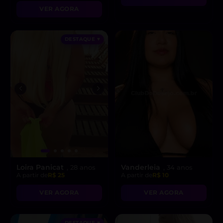
pronta para fetiches e
VER AGORA
vídeo chamadas
picantes!”
DESTAQUE ♥
Loira Panicat
Vanderleia
, 28 anos
, 34 anos
A partir de
R$ 25
A partir de
R$ 10
VER AGORA
VER AGORA
DESTAQUE ♥