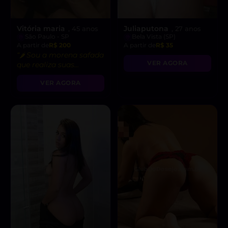
Vitória maria
Juliaputona
, 45 anos
, 27 anos
São Paulo - SP
Bela Vista (SP)
A partir de
R$ 200
A partir de
R$ 35
“🌶️ Sou a morena safada
VER AGORA
que realiza suas
fantasias mais ousadas
VER AGORA
e deliciosas!”