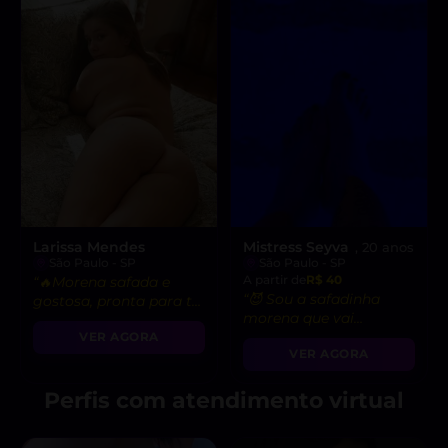
Larissa Mendes
Mistress Seyva
, 20 anos
São Paulo - SP
São Paulo - SP
A partir de
R$ 40
“🔥Morena safada e
“😈 Sou a safadinha
gostosa, pronta para te
morena que vai
levar ao êxtase
satisfazer todos os seus
VER AGORA
absoluto. Venha me
VER AGORA
desejos e fetiches!”
conhecer!😈”
Perfis com atendimento virtual