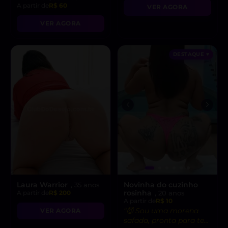
A partir de
R$ 60
VER AGORA
VER AGORA
DESTAQUE ♥
Laura Warrior
Novinha do cuzinho
, 35 anos
rosinha
A partir de
R$ 200
, 20 anos
A partir de
R$ 10
“😈 Sou uma morena
VER AGORA
safada, pronta para te