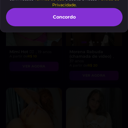
Privacidade
.
Concordo
Mimi Hot ❤️‍🔥
Morena Rabuda
, 19 anos
(chamada de vídeo)
A partir de
R$ 10
,
37 anos
A partir de
R$ 20
VER AGORA
VER AGORA