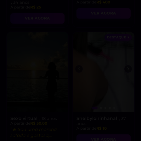
, 34 anos
A partir de
R$ 400
A partir de
R$ 25
VER AGORA
VER AGORA
DESTAQUE ♥
Sexo virtual
Shelbyloirinhanal
, 18 anos
, 37
A partir de
R$ 50.00
anos
A partir de
R$ 10
“🔥 Sou uma morena
safada e gostosa,
VER AGORA