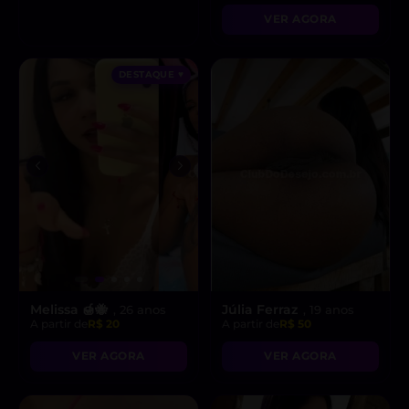
levar ao limite do
VER AGORA
prazer!”
DESTAQUE ♥
Melissa 🍯🐝
Júlia Ferraz
, 26 anos
, 19 anos
A partir de
R$ 20
A partir de
R$ 50
VER AGORA
VER AGORA