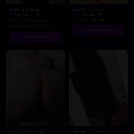
Letícia Pereira
Maitê
, 35 anos
São Paulo - SP
São Paulo - SP
A partir de
R$ 300
“🔥 Morena safada,
pronta para realizar
VER AGORA
todas as suas fantasias
VER AGORA
mais quentes. Vem me
experimentar!”
LAYLA FOFINHA
Pietra
, 50
, 35 anos