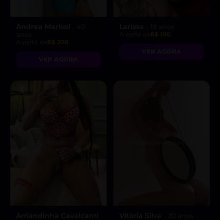
Andrea Marisol
Larissa
, 40
, 19 anos
anos
A partir de
R$ 100
A partir de
R$ 200
VER AGORA
VER AGORA
Amandinha Cavalcanti
Vitória Silva
, 20 anos