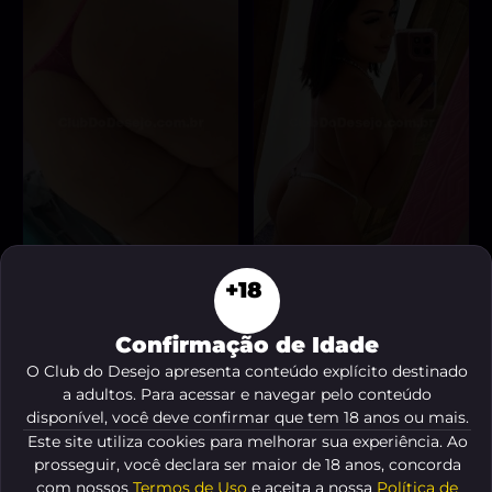
+18
Thaísinha
Amandinha
, 34 anos
, 20 anos
A partir de
R$ 30
A partir de
R$ 150
Confirmação de Idade
VER AGORA
VER AGORA
O Club do Desejo apresenta conteúdo explícito destinado
a adultos. Para acessar e navegar pelo conteúdo
DESTAQUE ♥
disponível, você deve confirmar que tem 18 anos ou mais.
Este site utiliza cookies para melhorar sua experiência. Ao
prosseguir, você declara ser maior de 18 anos, concorda
com nossos
Termos de Uso
e aceita a nossa
Política de