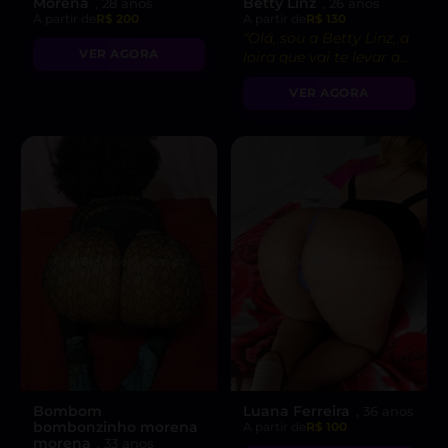
Morena
Betty Linz
, 28 anos
, 26 anos
A partir de
R$ 200
A partir de
R$ 130
“Olá, sou a Betty Linz, a
VER AGORA
loira que vai te levar ao
êxtase com minha
VER AGORA
atitude liberal e
intensidade incrível! 😘”
Bombom
Luana Ferreira
, 36 anos
bombonzinho morena
A partir de
R$ 100
morena
, 33 anos