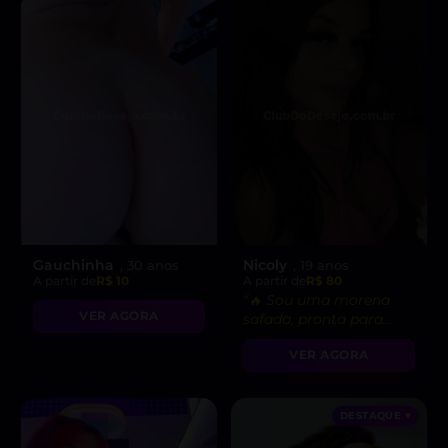
Gauchinha
Nicoly
, 30 anos
, 19 anos
A partir de
R$ 10
A partir de
R$ 80
“🔥 Sou uma morena
VER AGORA
safada, pronta para
realizar suas fantasias
VER AGORA
mais secretas!”
DESTAQUE ♥