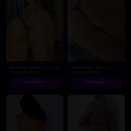
Miranda Oliver
Thaísinha
, 22 anos
, 34 anos
A partir de
R$ 40
A partir de
R$ 30
VER AGORA
VER AGORA