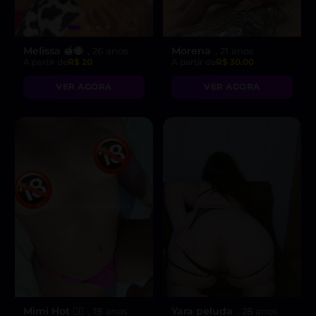
Melissa 🍯🐝
Morena
, 26 anos
, 21 anos
A partir de
R$ 20
A partir de
R$ 30.00
VER AGORA
VER AGORA
Mimi Hot ❤️‍🔥
Yara peluda
, 19 anos
, 28 anos