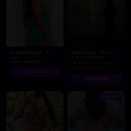
Andrea Marisol
Sexo virtual
, 40
, 18 anos
anos
A partir de
R$ 50.00
A partir de
R$ 200
“🔥 Sou uma morena
safada e gostosa,
VER AGORA
pronta para fetiches e
VER AGORA
vídeo chamadas
picantes!”
DESTAQUE ♥