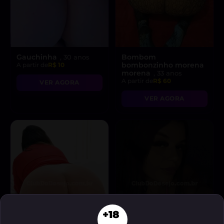
Gauchinha
Bombom
, 30 anos
bombonzinho morena
A partir de
R$ 10
morena
, 33 anos
A partir de
R$ 60
VER AGORA
VER AGORA
+18