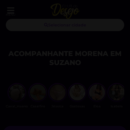
MENU
Selecionar cidade
ACOMPANHANTE MORENA EM
SUZANO
Casal_insano
Casalfire
Jéssica
Gostosas
Eloa
Isabela