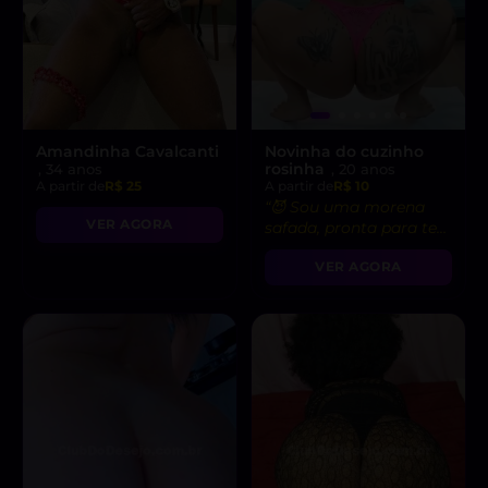
Amandinha Cavalcanti
Novinha do cuzinho
rosinha
, 34 anos
, 20 anos
A partir de
R$ 25
A partir de
R$ 10
“😈 Sou uma morena
VER AGORA
safada, pronta para te
levar ao limite do
VER AGORA
prazer!”