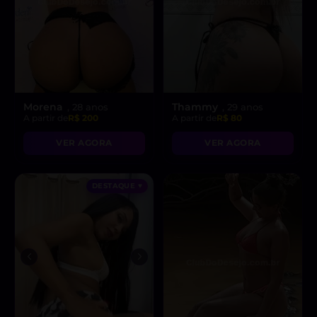
Morena
Thammy
, 28 anos
, 29 anos
A partir de
R$ 200
A partir de
R$ 80
VER AGORA
VER AGORA
DESTAQUE ♥