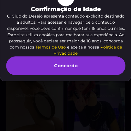
Confirmação de Idade
O Club do Desejo apresenta conteúdo explícito destinado
Laura Warrior
Nicoly
, 35 anos
, 19 anos
a adultos. Para acessar e navegar pelo conteúdo
A partir de
R$ 200
A partir de
R$ 80
disponível, você deve confirmar que tem 18 anos ou mais.
“🔥 Sou uma morena
Este site utiliza cookies para melhorar sua experiência. Ao
VER AGORA
safada, pronta para
prosseguir, você declara ser maior de 18 anos, concorda
realizar suas fantasias
VER AGORA
mais secretas!”
com nossos
Termos de Uso
e aceita a nossa
Política de
Privacidade
.
Concordo