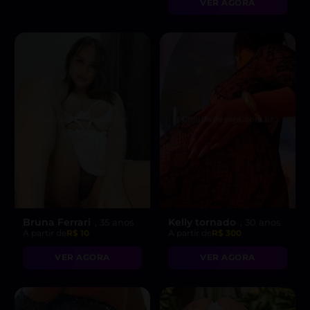
VER AGORA
atitude liberal e
intensidade incrível! 😘”
Bruna Ferrari
Kelly tornado
, 35 anos
, 30 anos
A partir de
R$ 10
A partir de
R$ 300
VER AGORA
VER AGORA