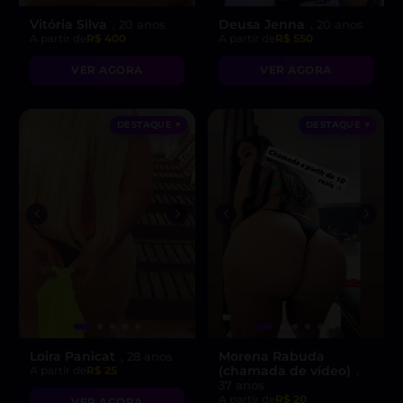
Vitória Silva
Deusa Jenna
, 20 anos
, 20 anos
A partir de
R$ 400
A partir de
R$ 550
VER AGORA
VER AGORA
DESTAQUE ♥
DESTAQUE ♥
Loira Panicat
Morena Rabuda
, 28 anos
(chamada de vídeo)
A partir de
R$ 25
,
37 anos
A partir de
R$ 20
VER AGORA