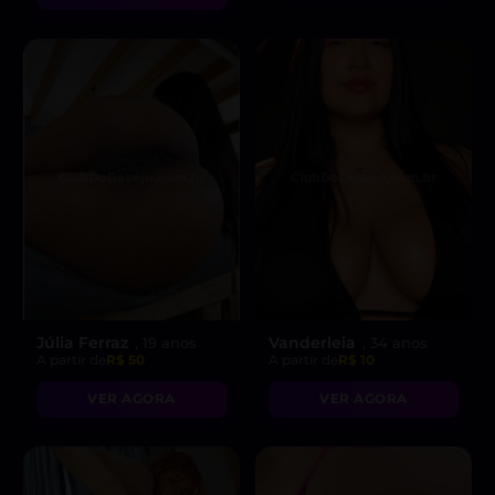
Júlia Ferraz
Vanderleia
, 19 anos
, 34 anos
A partir de
R$ 50
A partir de
R$ 10
VER AGORA
VER AGORA