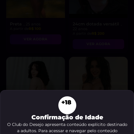
Preta
24cm dotada versátil
, 25 anos
,
A partir de
R$ 100
22 anos
A partir de
R$ 200
VER AGORA
VER AGORA
+18
Confirmação de Idade
O Club do Desejo apresenta conteúdo explícito destinado
a adultos. Para acessar e navegar pelo conteúdo