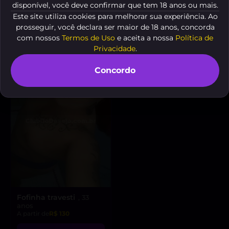
disponível, você deve confirmar que tem 18 anos ou mais.
Bela
Trans500
, 18 anos
, 20 anos
Este site utiliza cookies para melhorar sua experiência. Ao
A partir de
R$ 15
A partir de
R$ 10
prosseguir, você declara ser maior de 18 anos, concorda
VER AGORA
VER AGORA
com nossos
Termos de Uso
e aceita a nossa
Política de
Privacidade
.
Concordo
Fofinha travesti
, 33
anos
A partir de
R$ 130