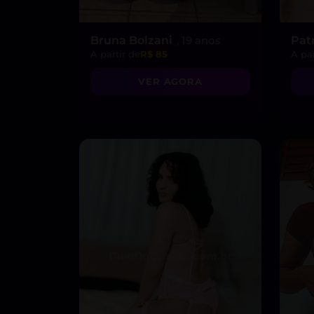
Bruna Bolzani
, 19 anos
Pat
A partir de
R$ 85
A par
VER AGORA