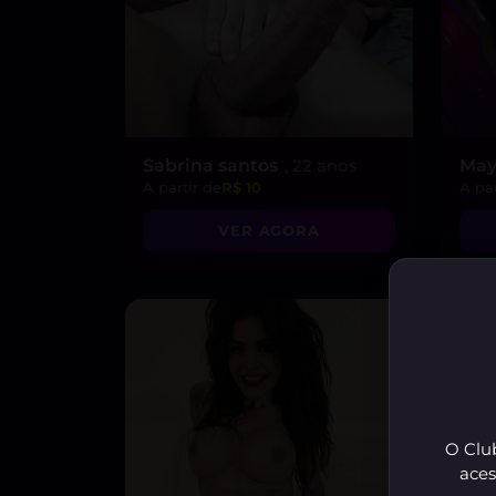
Sabrina santos
, 22 anos
May
A partir de
R$ 10
A par
VER AGORA
O Club
aces