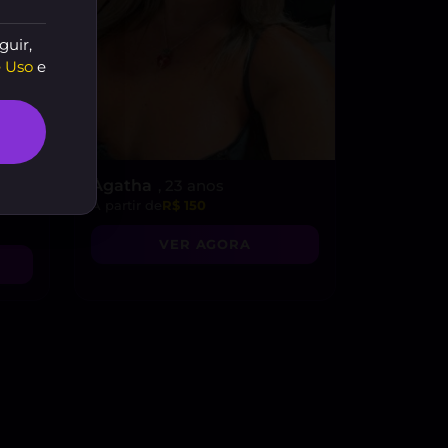
guir,
 Uso
e
Luxo
Àgatha
, 23 anos
A partir de
R$ 150
VER AGORA