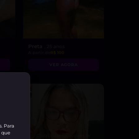
Preta
, 25 anos
A partir de
R$ 100
VER AGORA
s. Para
r que