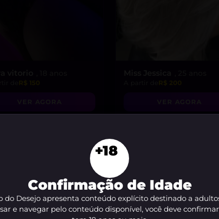
a vitorio
, 18 anos
Miss Jessica
, 25 anos
tir de
R$ 150
A partir de
R$ 200
VER AGORA
VER AGORA
+18
Confirmação de Idade
 do Desejo apresenta conteúdo explícito destinado a adulto
sar e navegar pelo conteúdo disponível, você deve confirma