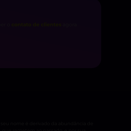
ber o
contato de clientes
agora
33, seu nome é derivado da abundância de
s, que remetem ao passado, e por sua