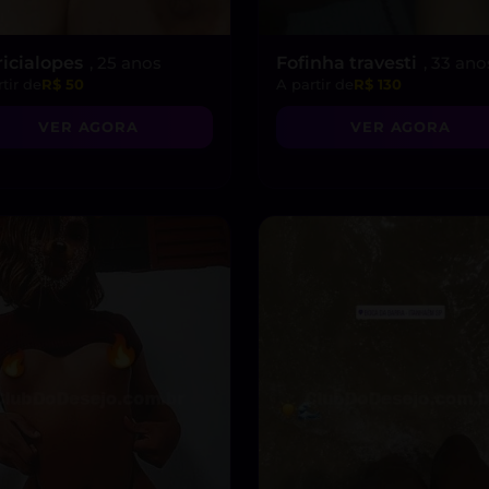
ricialopes
, 25 anos
Fofinha travesti
, 33 ano
tir de
R$ 50
A partir de
R$ 130
VER AGORA
VER AGORA