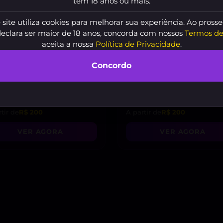
tem 18 anos ou mais.
 site utiliza cookies para melhorar sua experiência. Ao prosse
declara ser maior de 18 anos, concorda com nossos
Termos de
aceita a nossa
Política de Privacidade
.
Concordo
berlly Bananinha
, 25
Luna Dévil Boneca de 
s
, 25 anos
tir de
R$ 200
A partir de
R$ 200
VER AGORA
VER AGORA