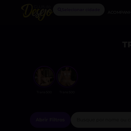
Selecionar cidade
ACOMPANH
T
Trans500
Trans500
Abrir Filtros