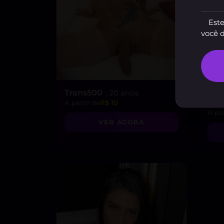
Este
você 
Trans500
, 20 anos
Kim
ano
A partir de
R$ 10
A par
VER AGORA