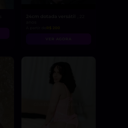
s
24cm dotada versátil
, 22
anos
A partir de
R$ 200
VER AGORA