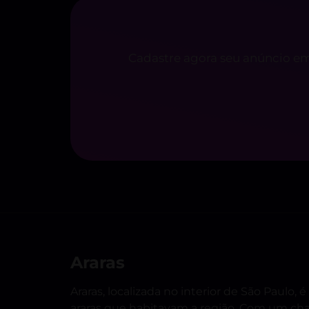
Cadastre agora seu anúncio em
Araras
Araras, localizada no interior de São Paulo
araras que habitavam a região. Com um char