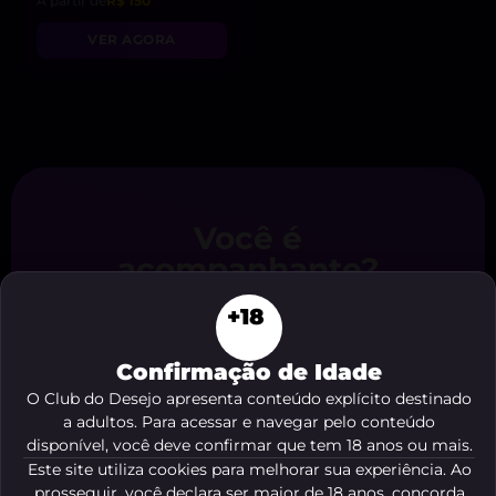
A partir de
R$ 150
VER AGORA
Você é
acompanhante?
Cadastre agora seu anúncio em nosso
+18
site de forma
gratuita e fácil
. Comece
a receber o
contato de clientes
agora
Confirmação de Idade
mesmo, é só clicar no botão abaixo!
O Club do Desejo apresenta conteúdo explícito destinado
a adultos. Para acessar e navegar pelo conteúdo
ME CADASTRAR AGORA
disponível, você deve confirmar que tem 18 anos ou mais.
Este site utiliza cookies para melhorar sua experiência. Ao
prosseguir, você declara ser maior de 18 anos, concorda