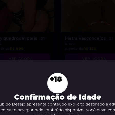
y quadros in paris
, 27
Pietra Vasconcelos
, 21
s
anos
tir de
R$ 999
A partir de
R$ 350
VER AGORA
VER AGORA
+18
Confirmação de Idade
ub do Desejo apresenta conteúdo explícito destinado a adu
acessar e navegar pelo conteúdo disponível, você deve con