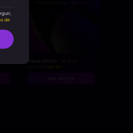
eguir,
s de
s
Maya vitorio
, 18 anos
A partir de
R$ 150
VER AGORA