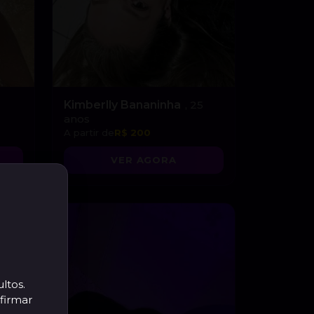
Kimberlly Bananinha
, 25
anos
A partir de
R$ 200
VER AGORA
ltos.
firmar