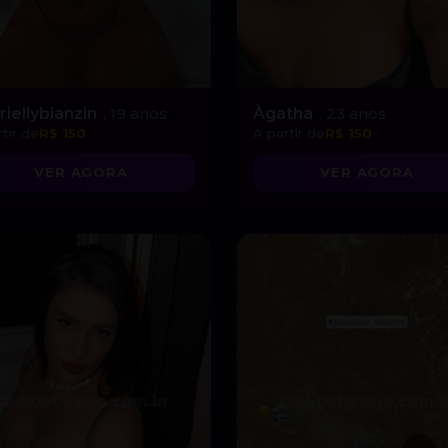
riellybianzin
, 19 anos
Àgatha
, 23 anos
tir de
R$ 150
A partir de
R$ 150
VER AGORA
VER AGORA