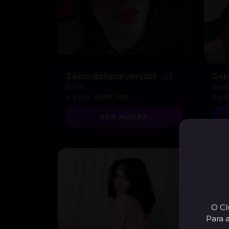
24cm dotada versátil
, 22
Gab
anos
ano
A partir de
R$ 200
A par
VER AGORA
O Cl
Para 