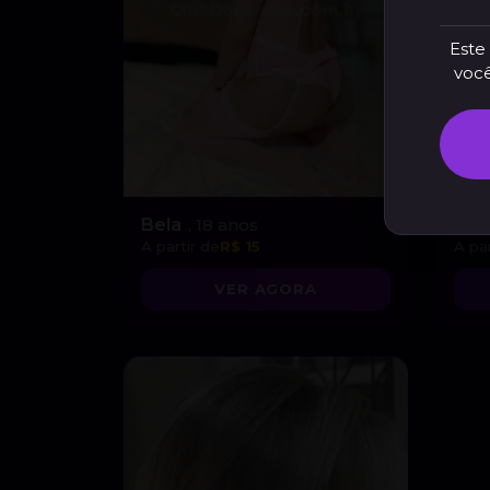
Este 
você
Bela
, 18 anos
Cam
A partir de
R$ 15
A par
VER AGORA