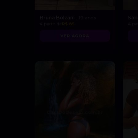
Bruna Bolzani
, 19 anos
Sab
A partir de
R$ 85
A par
VER AGORA