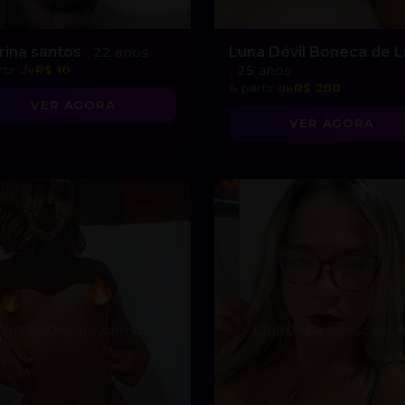
rina santos
, 22 anos
Luna Dévil Boneca de 
, 25 anos
tir de
R$ 10
A partir de
R$ 200
VER AGORA
VER AGORA