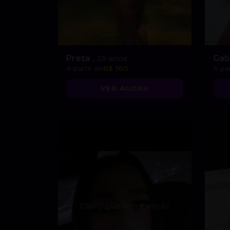
Preta
, 25 anos
Gab
A partir de
R$ 100
A par
VER AGORA