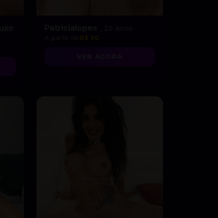
Luxo
Patricialopes
, 25 anos
A partir de
R$ 50
VER AGORA