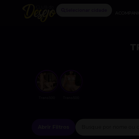
Selecionar cidade
ACOMPAN
T
Trans500
Trans500
Abrir Filtros