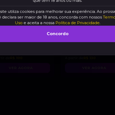
que tem 18 anos ou mais.
site utiliza cookies para melhorar sua experiência. Ao pross
 declara ser maior de 18 anos, concorda com nossos
Termo
Uso
e aceita a nossa
Política de Privacidade
.
Concordo
ilinha
, 18 anos
Fofinha travesti
, 33 ano
tir de
R$ 100
A partir de
R$ 130
VER AGORA
VER AGORA