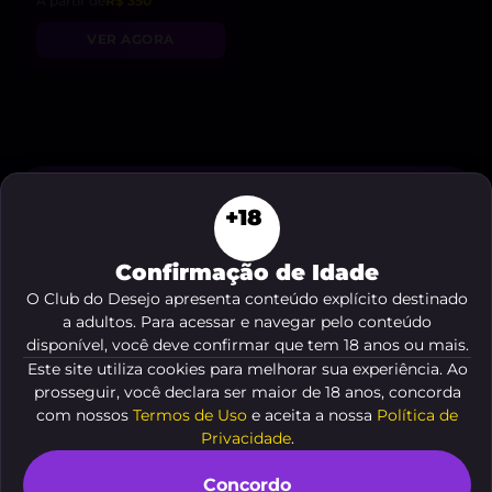
A partir de
R$ 350
VER AGORA
+18
Você é
acompanhante?
Confirmação de Idade
Cadastre agora seu anúncio em nosso
O Club do Desejo apresenta conteúdo explícito destinado
site de forma
gratuita e fácil
. Comece
a adultos. Para acessar e navegar pelo conteúdo
disponível, você deve confirmar que tem 18 anos ou mais.
a receber o
contato de clientes
agora
Este site utiliza cookies para melhorar sua experiência. Ao
mesmo, é só clicar no botão abaixo!
prosseguir, você declara ser maior de 18 anos, concorda
com nossos
Termos de Uso
e aceita a nossa
Política de
ME CADASTRAR AGORA
Privacidade
.
Concordo