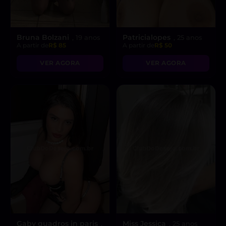
Bruna Bolzani
Patricialopes
, 19 anos
, 25 anos
A partir de
R$ 85
A partir de
R$ 50
VER AGORA
VER AGORA
Gaby quadros in paris
Miss Jessica
,
, 25 anos