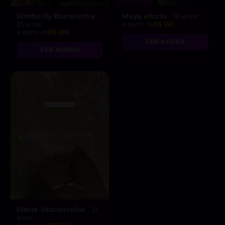
Kimberlly Bananinha
Maya vitorio
,
, 18 anos
25 anos
A partir de
R$ 150
A partir de
R$ 200
VER AGORA
VER AGORA
Pietra Vasconcelos
, 21
anos