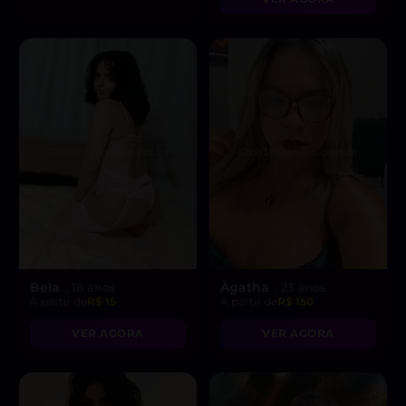
Bela
Àgatha
, 18 anos
, 23 anos
A partir de
R$ 15
A partir de
R$ 150
VER AGORA
VER AGORA