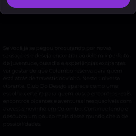
Se você já se pegou procurando por novas
sensações e deseja encontrar aquele mix perfeito
de juventude, ousadia e experiências excitantes,
vai gostar do que Colombo reserva para quem
está atrás de travestis novinho. Neste universo
vibrante, Club Do Desejo aparece como uma
escolha certeira para quem busca encontros reais,
encontros picantes e aventuras inesquecíveis com
travestis novinho em Colombo. Continue lendo e
descubra um pouco mais desse mundo cheio de
possibilidades.