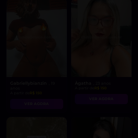
Gabriellybianzin
Àgatha
, 19
, 23 anos
anos
A partir de
R$ 150
A partir de
R$ 150
VER AGORA
VER AGORA