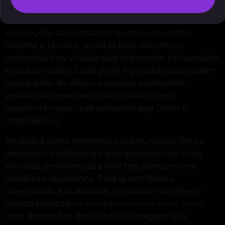
selecionados
As seleções apresentam travestis com estilo,
charme e técnica, prontas para encontros
presenciais ou virtuais que preservam privacidade
e exclusividade. Cada perfil é pensado para quem
busca além do óbvio: conversa envolvente,
aparência impecável e atitude sedutora,
garantindo que cada encontro seja único e
inesquecível.
Na busca pelas melhores opções, nossos filtros
destacam profissionais que atendem nas mais
variadas preferências e fetiches, sempre com
respeito e segurança. Para quem deseja
diversidade e qualidade, a plataforma oferece
acesso facilitado a
acompanhantes trans cotia
,
com descrições detalhadas e imagens que