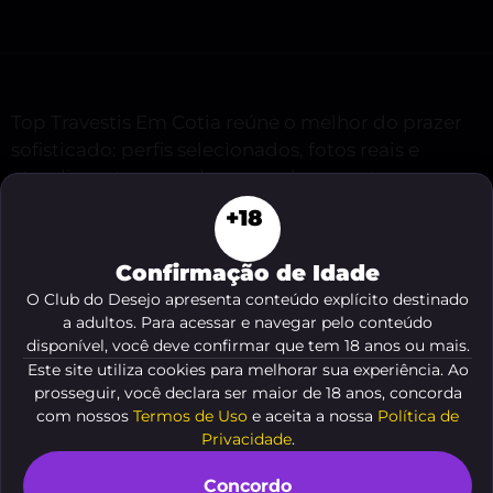
Top Travestis Em Cotia reúne o melhor do prazer
sofisticado: perfis selecionados, fotos reais e
atendimentos que elevam cada encontro a uma
experiência memorável. Se você procura
+18
companhia de alto padrão, noites intensas ou
momentos virtuais repletos de erotismo e bom
Confirmação de Idade
gosto, aqui encontra indicações quentes e
O Club do Desejo apresenta conteúdo explícito destinado
discrição total para transformar desejo em
a adultos. Para acessar e navegar pelo conteúdo
realidade.
disponível, você deve confirmar que tem 18 anos ou mais.
Este site utiliza cookies para melhorar sua experiência. Ao
prosseguir, você declara ser maior de 18 anos, concorda
Veja o resumo deste conteúdo
com nossos
Termos de Uso
e aceita a nossa
Política de
Privacidade
.
Top Travestis Em Cotia: perfis
Concordo