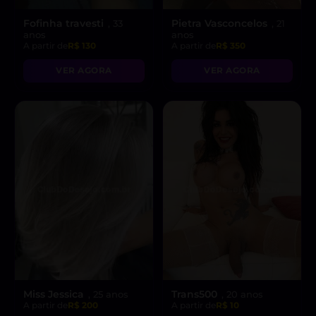
Fofinha travesti
Pietra Vasconcelos
, 33
, 21
anos
anos
A partir de
R$ 130
A partir de
R$ 350
VER AGORA
VER AGORA
Miss Jessica
Trans500
, 25 anos
, 20 anos
A partir de
R$ 200
A partir de
R$ 10