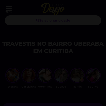
MENU
Selecionar cidade
TRAVESTIS NO BAIRRO UBERABA
EM CURITIBA
Stefany
Carolzinha
Moreninha
Sophye
iasmin
Sophye
Ma