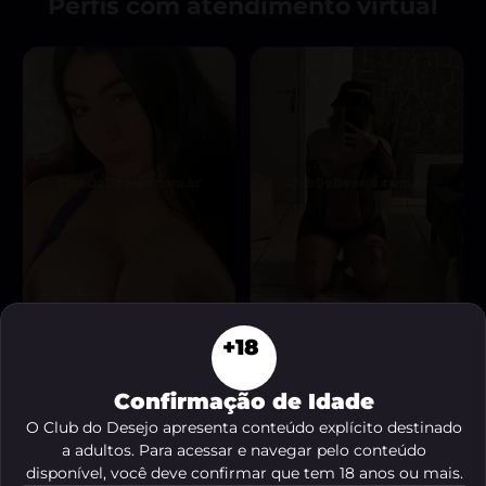
Perfis com atendimento virtual
+18
Patricialopes
Bruna Bolzani
, 25 anos
, 19 anos
A partir de
R$ 50
A partir de
R$ 85
Confirmação de Idade
VER AGORA
VER AGORA
O Club do Desejo apresenta conteúdo explícito destinado
a adultos. Para acessar e navegar pelo conteúdo
disponível, você deve confirmar que tem 18 anos ou mais.