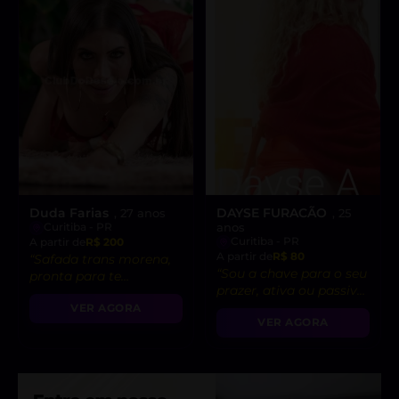
Duda Farias
DAYSE FURACÃO
, 27 anos
, 25
Curitiba - PR
anos
Curitiba - PR
A partir de
R$ 200
A partir de
R$ 80
“Safada trans morena,
“Sou a chave para o seu
pronta para te
prazer, ativa ou passiva,
satisfazer com
como você preferir! 🔥🍑
VER AGORA
ejaculação corpo e
VER AGORA
🍌”
massagem relaxante.
🔥”