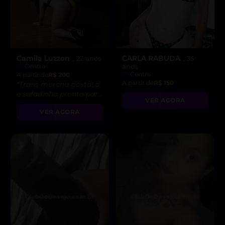
Camila Luzzon
CARLA RABUDA
, 22 anos
, 35
Centro
anos
Centro
A partir de
R$ 200
A partir de
R$ 150
“Trans morena gostosa
e safadinha pronta para
VER AGORA
realizar todas as suas
VER AGORA
fantasias 🔥”