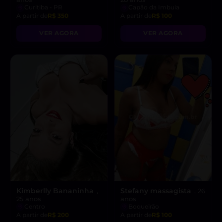
Curitiba - PR
Capão da Imbuia
A partir de
R$ 350
A partir de
R$ 100
VER AGORA
VER AGORA
Kimberlly Bananinha
Stefany massagista
,
, 26
25 anos
anos
Centro
Boqueirão
A partir de
R$ 200
A partir de
R$ 100