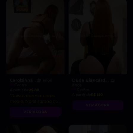
Carolzinha
Duda Biancardi
, 29 anos
, 23
Centro
anos
Centro
A partir de
R$ 80
A partir de
R$ 150
“Ruiva morena, corpo
médio, trans safada que
VER AGORA
realiza suas fantasias
VER AGORA
mais selvagens. Vem!
👄”