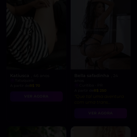
Katiusca
Bella safadinha
, 46 anos
, 24
Tatuquara
anos
Curitiba - PR
A partir de
R$ 70
A partir de
R$ 250
“Que tal uma aventura
VER AGORA
com uma trans
deslumbrante?
VER AGORA
Prometo mais do que
só conversa, amor. 🌹👄”