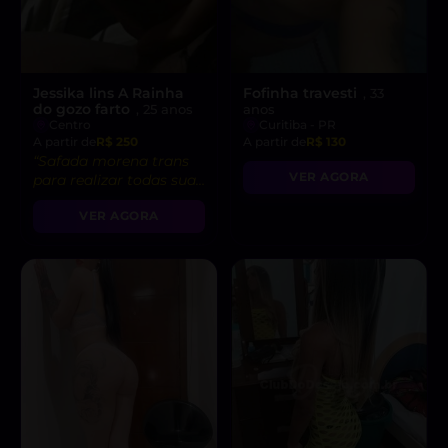
Jessika lins A Rainha
Fofinha travesti
, 33
do gozo farto
, 25 anos
anos
Centro
Curitiba - PR
A partir de
R$ 250
A partir de
R$ 130
“Safada morena trans
VER AGORA
para realizar todas suas
fantasias mais quentes.
VER AGORA
Vem me pegar! 💋”