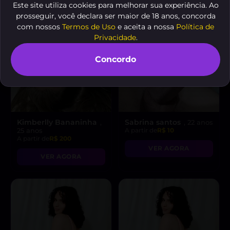
Este site utiliza cookies para melhorar sua experiência. Ao
prosseguir, você declara ser maior de 18 anos, concorda
com nossos
Termos de Uso
e aceita a nossa
Política de
Privacidade
.
Concordo
Kimberlly Bananinha
Sabrina santos
,
, 22 anos
25 anos
A partir de
R$ 10
A partir de
R$ 200
VER AGORA
VER AGORA