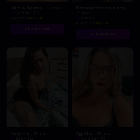
Nicolly Bastos
Branquinha cavalona
, 21 anos
,
Curitiba - PR
25 anos
Centro
A partir de
R$ 500
A partir de
R$ 150
VER AGORA
VER AGORA
Novinha
Àgatha
, 18 anos
, 23 anos
Boa Vista
Curitiba - PR