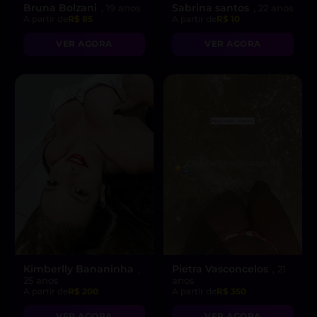
Bruna Bolzani
Sabrina santos
, 19 anos
, 22 anos
A partir de
R$ 85
A partir de
R$ 10
VER AGORA
VER AGORA
Kimberlly Bananinha
Pietra Vasconcelos
,
, 21
25 anos
anos
A partir de
R$ 200
A partir de
R$ 350
VER AGORA
VER AGORA