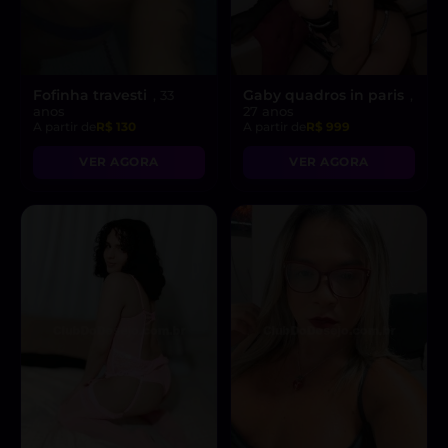
Fofinha travesti
Gaby quadros in paris
, 33
,
anos
27 anos
A partir de
R$ 130
A partir de
R$ 999
VER AGORA
VER AGORA