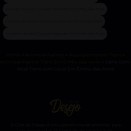
travestis-novinho Travestis Novinho Em Embu das Artes
travestis-do-sexo Travestis do Sexo Em Embu das Artes
travestis-rabudas Travestis Rabudas Em Embu das Artes
Home
»
Acompanhantes
»
Acompanhantes Trans
»
Acompanhantes Trans Em Embu das Artes
»
trans-com-
local Trans com Local Em Embu das Artes
O Club do Desejo é uma plataforma de anúncios para
acompanhantes. O conteúdo do anúncio é de