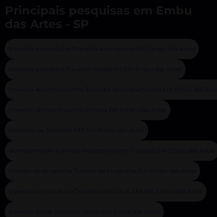
Principais pesquisas em Embu
das Artes - SP
travestis-avantajadas Travestis Avantajadas Em Embu das Artes
travestis-peladinha Travestis Peladinha Em Embu das Artes
travestis-acompanhantes Travestis Acompanhantes Em Embu das Art
travestis-dotada Travestis Dotada Em Embu das Artes
travestis-xxx Travestis XXX Em Embu das Artes
acompanhante-travestis Acompanhante Travestis Em Embu das Artes
travesti-de-programa Travesti de Programa Em Embu das Artes
travesti-com-local-xxx Travesti com Local XXX Em Embu das Artes
travestis-lindas Travestis Lindas Em Embu das Artes