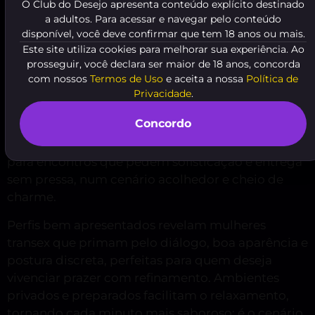
Por que escolher transex com
O Club do Desejo apresenta conteúdo explícito destinado
a adultos. Para acessar e navegar pelo conteúdo
local em Embu das Artes
disponível, você deve confirmar que tem 18 anos ou mais.
Este site utiliza cookies para melhorar sua experiência. Ao
Em Embu das Artes, a oferta de acompanhantes
prosseguir, você declara ser maior de 18 anos, concorda
trans une elegância, sensualidade e
com nossos
Termos de Uso
e aceita a nossa
Política de
profissionalismo em ambientes exclusivos. Se
Privacidade
.
você busca presença reservada e soluções
Concordo
práticas, a opção de
acompanhante trans embu
das artes
traz conforto e atmosfera íntima, ideal
para encontros que pedem sofisticação e entrega
sem pressa, num cenário acolhedor e cheio de
charme.
Perfis bem apresentados revelam mulheres
transex que primam pelo diálogo, boa aparência e
postura discreta, perfeitas para quem deseja
vivenciar prazer com refinamento. Ambientes
privados e preparados facilitam o relaxamento,
tornando cada minuto mais saboroso; é o cenário