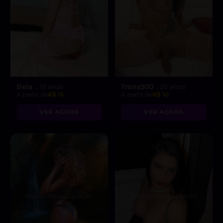
Bela
Trans500
, 18 anos
, 20 anos
A partir de
R$ 15
A partir de
R$ 10
VER AGORA
VER AGORA