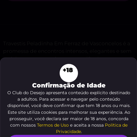
Travestis Peladinha Em Ferraz de Vasconcelos é a
promessa de encontros intensos, elegantes e sem
rodeios, para quem busca experiências
verdadeiramente sofisticadas. Neste conteúdo
+18
você encontrará descrições instigantes, dicas
práticas e um guia sedutor para localizar
Confirmação de Idade
acompanhantes sensuais que combinam charme,
O Club do Desejo apresenta conteúdo explícito destinado
beleza e atitude. Sinta a tensão no ar e permita-se
a adultos. Para acessar e navegar pelo conteúdo
descobrir opções exclusivas na região, preparadas
disponível, você deve confirmar que tem 18 anos ou mais.
para atender aos seus desejos com discrição e
Este site utiliza cookies para melhorar sua experiência. Ao
prosseguir, você declara ser maior de 18 anos, concorda
classe.
com nossos
Termos de Uso
e aceita a nossa
Política de
Privacidade
.