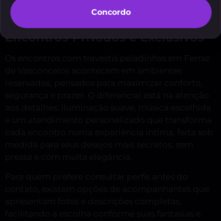
Veja o resumo deste conteúdo
Concordo
Encontros Privados e Exclusivos
Os encontros com travestis peladinhas em Ferraz
de Vasconcelos acontecem em ambientes
reservados, pensados para maximizar conforto,
segurança e prazer. O diferencial está na atenção
aos detalhes: iluminação suave, música escolhida
e um atendimento personalizado que transforma
cada encontro numa experiência íntima, feita sob
medida para seus desejos mais secretos, sem
pressa e com muita elegância.
Para quem prefere consultar perfis antes do
contato, existem opções de acompanhantes que
apresentam fotos e descrições completas,
facilitando a escolha conforme suas fantasias e