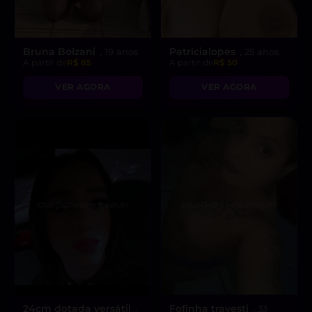
Bruna Bolzani
Patricialopes
, 19 anos
, 25 anos
A partir de
R$ 85
A partir de
R$ 50
VER AGORA
VER AGORA
24cm dotada versátil
Fofinha travesti
,
, 33