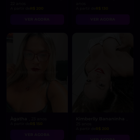
22 anos
anos
A partir de
R$ 200
A partir de
R$ 130
VER AGORA
VER AGORA
Àgatha
Kimberlly Bananinha
, 23 anos
,
A partir de
R$ 150
25 anos
A partir de
R$ 200
VER AGORA
VER AGORA