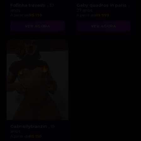
Fofinha travesti
Gaby quadros in paris
, 33
,
anos
27 anos
A partir de
R$ 130
A partir de
R$ 999
VER AGORA
VER AGORA
Gabriellybianzin
, 19
anos
A partir de
R$ 150