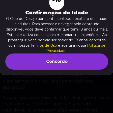
Veja o resumo deste conteúdo
Confirmação de Idade
Por que buscar travestis
O Club do Desejo apresenta conteúdo explícito destinado
a adultos. Para acessar e navegar pelo conteúdo
amadoras em Florianópolis?
disponível, você deve confirmar que tem 18 anos ou mais.
Este site utiliza cookies para melhorar sua experiência. Ao
Florianópolis é conhecida por sua vida noturna
prosseguir, você declara ser maior de 18 anos, concorda
agitada, diversidade e mente aberta. Por isso,
com nossos
Termos de Uso
e aceita a nossa
Política de
não é surpresa que muitos querem conhecer
Privacidade
.
travestis amadoras na cidade. Elas misturam
Concordo
espontaneidade, sensualidade e aquele
tempero de improviso que só quem é amador
possui. Esse universo cresce pela internet, em
plataformas privadas, sites para adultos e
aplicativos.
A busca por experiências autênticas costuma ser
mais intensa entre pessoas cansadas do
tradicional, que desejam algo novo com um