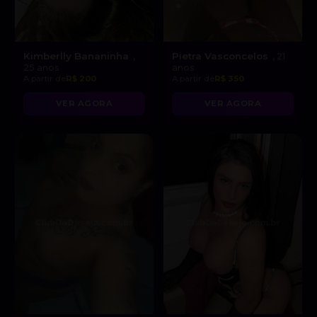
Kimberlly Bananinha
Pietra Vasconcelos
,
, 21
25 anos
anos
A partir de
R$ 200
A partir de
R$ 350
VER AGORA
VER AGORA