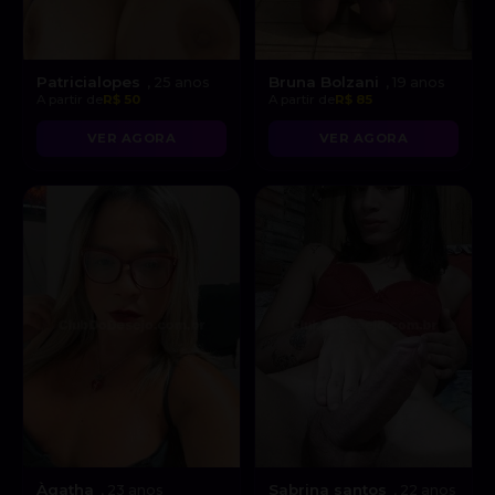
Patricialopes
Bruna Bolzani
, 25 anos
, 19 anos
A partir de
R$ 50
A partir de
R$ 85
VER AGORA
VER AGORA
Àgatha
Sabrina santos
, 23 anos
, 22 anos