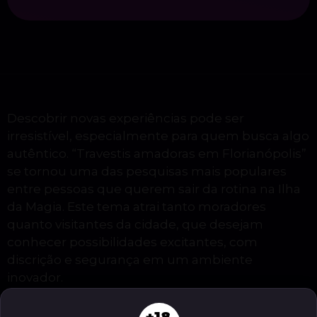
Descobrir novas experiências pode ser
irresistível, especialmente para quem busca algo
autêntico. “Travestis amadoras em Florianópolis”
se tornou uma das pesquisas mais populares
entre pessoas que querem sair da rotina na Ilha
da Magia. Este tema atrai tanto moradores
quanto visitantes da cidade, que desejam
conhecer possibilidades excitantes, com
discrição e segurança em um ambiente
inovador.
+18