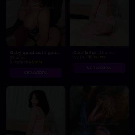
Gaby quadros in paris
Camilinha
,
, 18 anos
27 anos
A partir de
R$ 100
A partir de
R$ 999
VER AGORA
VER AGORA