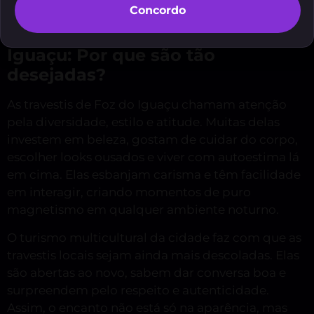
Concordo
Travestis Lindas em Foz do
Iguaçu: Por que são tão
desejadas?
As travestis de Foz do Iguaçu chamam atenção
pela diversidade, estilo e atitude. Muitas delas
investem em beleza, gostam de cuidar do corpo,
escolher looks ousados e viver com autoestima lá
em cima. Elas esbanjam carisma e têm facilidade
em interagir, criando momentos de puro
magnetismo em qualquer ambiente noturno.
O turismo multicultural da cidade faz com que as
travestis locais sejam ainda mais descoladas. Elas
são abertas ao novo, sabem dar conversa boa e
surpreendem pelo respeito e autenticidade.
Assim, o encanto não está só na aparência, mas