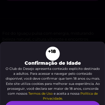
Foz do Iguaçu pulsa com energia, misturando
beleza natural, cultura vibrante e encontros
inesperados. Se você está buscando descobrir
+18
travestis lindas em Foz do Iguaçu, encontrou o
lugar perfeito para alimentar sua curiosidade, seu
Confirmação de Idade
interesse ou seu desejo. Aqui, vamos revelar o
melhor desse universo envolvente, trazendo dicas
O Club do Desejo apresenta conteúdo explícito destinado
a adultos. Para acessar e navegar pelo conteúdo
reais e conselhos práticos para quem quer viver
disponível, você deve confirmar que tem 18 anos ou mais.
experiências inesquecíveis na cidade das
Este site utiliza cookies para melhorar sua experiência. Ao
Cataratas.
prosseguir, você declara ser maior de 18 anos, concorda
com nossos
Termos de Uso
e aceita a nossa
Política de
Privacidade
.
Veja o resumo deste conteúdo