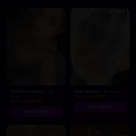
Fofinha travesti
Miss Jessica
, 33
, 25 anos
anos
A partir de
R$ 200
A partir de
R$ 130
VER AGORA
VER AGORA