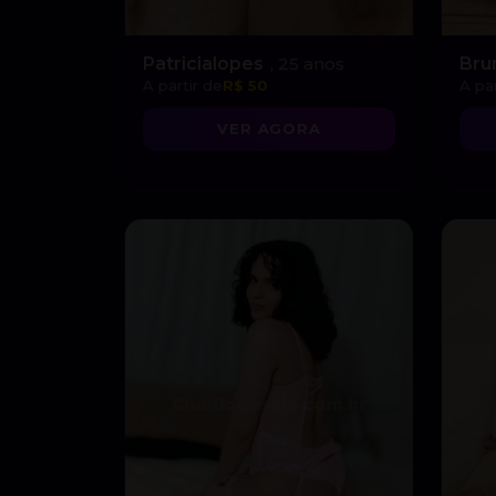
Patricialopes
, 25 anos
Bru
A partir de
R$ 50
A par
VER AGORA