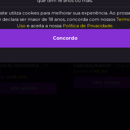
que tem 18 anos ou mais.
site utiliza cookies para melhorar sua experiência. Ao pross
 declara ser maior de 18 anos, concorda com nossos
Termo
Uso
e aceita a nossa
Política de Privacidade
.
Concordo
berlly Bananinha
, 25
Gabriellybianzin
, 19 ano
s
A partir de
R$ 150
tir de
R$ 200
VER AGORA
VER AGORA