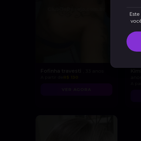
Este 
você
Fofinha travesti
, 33 anos
Kim
ano
A partir de
R$ 130
A par
VER AGORA