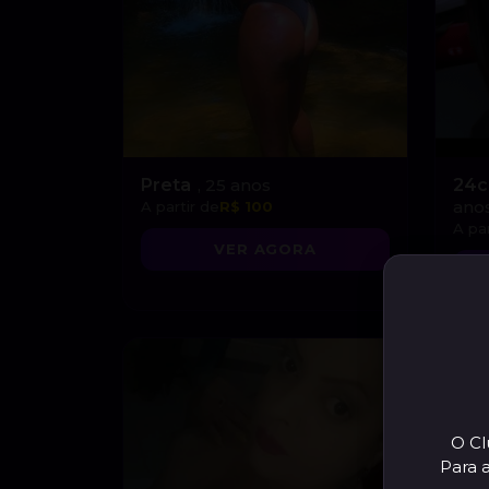
Preta
, 25 anos
24c
ano
A partir de
R$ 100
A par
VER AGORA
O Cl
Para 