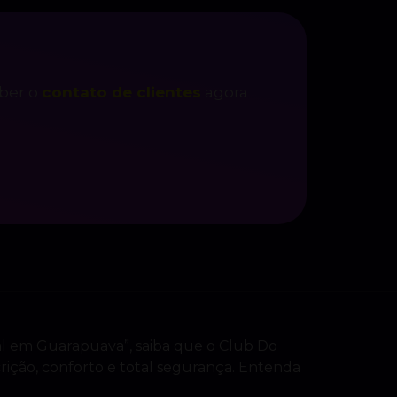
eber o
contato de clientes
agora
al em Guarapuava”, saiba que o Club Do
crição, conforto e total segurança. Entenda