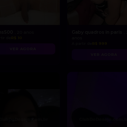
ns500
, 20 anos
Gaby quadros in paris
,
anos
tir de
R$ 10
A partir de
R$ 999
VER AGORA
VER AGORA