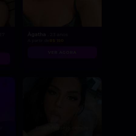
 27
Àgatha
, 23 anos
A partir de
R$ 150
VER AGORA