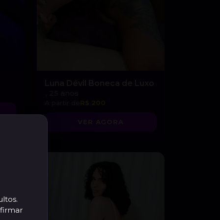
Luna Dévil Boneca de Luxo
, 25 anos
A partir de
R$ 200
VER AGORA
ltos.
firmar