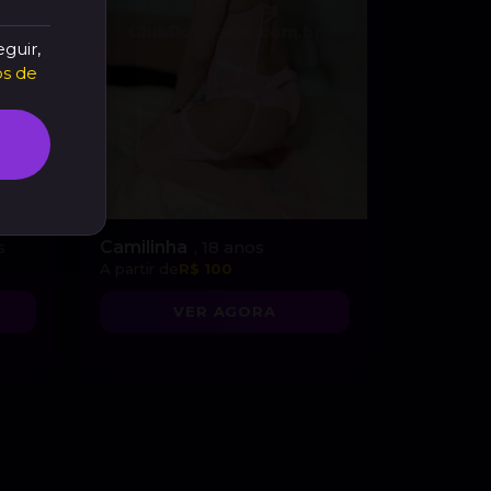
eguir,
s de
s
Camilinha
, 18 anos
A partir de
R$ 100
VER AGORA