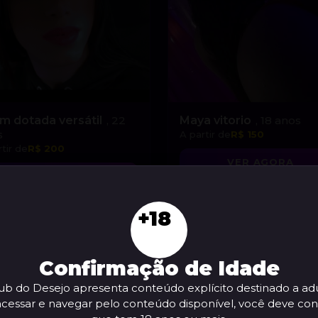
m dotada versátil
, 22
Maya vitorio
, 18 anos
s
A partir de
R$ 150
tir de
R$ 200
VER AGORA
VER AGORA
+18
Confirmação de Idade
ub do Desejo apresenta conteúdo explícito destinado a adu
acessar e navegar pelo conteúdo disponível, você deve con