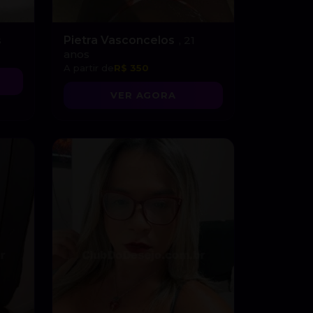
s
Pietra Vasconcelos
, 21
anos
A partir de
R$ 350
VER AGORA