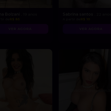
na Bolzani
, 19 anos
Sabrina santos
, 22 ano
tir de
R$ 85
A partir de
R$ 10
VER AGORA
VER AGORA