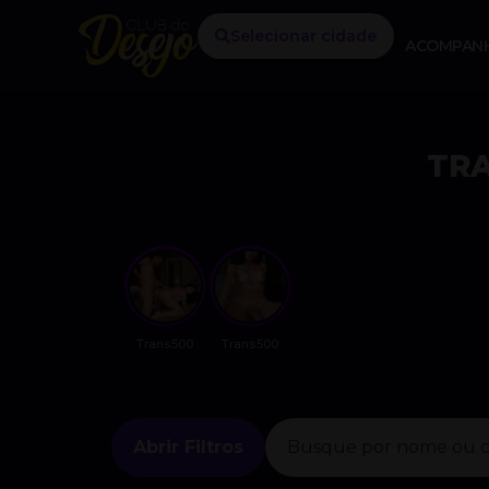
Selecionar cidade
ACOMPAN
TR
Trans500
Trans500
Abrir Filtros