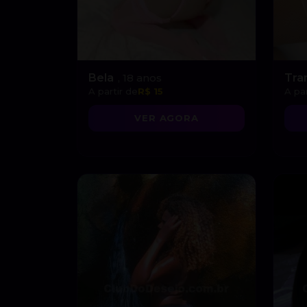
Bela
, 18 anos
Tra
A partir de
R$ 15
A par
VER AGORA