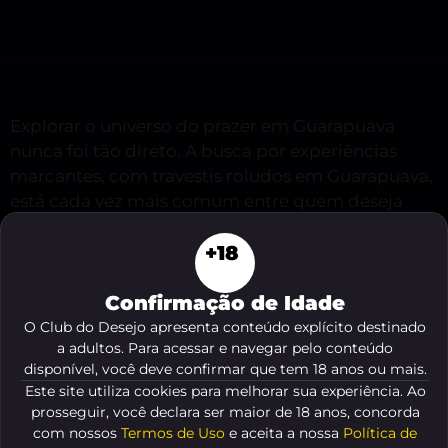
Explorar o universo do prazer em Guarapuava
nunca foi tão direto. A busca por experiências
marcantes, com travestis roludos em Guarapuava,
está cada vez mais comum entre quem deseja
algo autêntico e excitante. Se você está aqui,
+18
provavelmente quer acessar informações claras e
práticas sobre como encontrar esses encontros
Confirmação de Idade
intensos na região, sempre com discrição e
respeito mútuo.
O Club do Desejo apresenta conteúdo explícito destinado
a adultos. Para acessar e navegar pelo conteúdo
disponível, você deve confirmar que tem 18 anos ou mais.
Veja o resumo deste conteúdo
Este site utiliza cookies para melhorar sua experiência. Ao
prosseguir, você declara ser maior de 18 anos, concorda
com nossos
Termos de Uso
e aceita a nossa
Política de