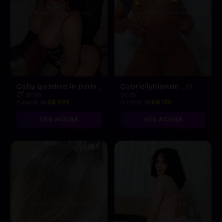
Gaby quadros in paris
Gabriellybianzin
,
, 19
27 anos
anos
A partir de
R$ 999
A partir de
R$ 150
VER AGORA
VER AGORA