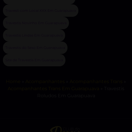
Travesti com Local XXX Em Guarapuava
Travestis Novinho Em Guarapuava
Travestis Lindas Em Guarapuava
Travestis do Sexo Em Guarapuava
Site de Travestis Em Guarapuava
Home
»
Acompanhantes
»
Acompanhantes Trans
»
Acompanhantes Trans Em Guarapuava
»
Travestis
Roludos Em Guarapuava