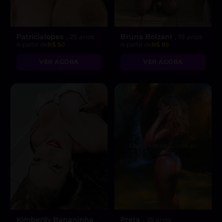
Patricialopes
Bruna Bolzani
, 25 anos
, 19 anos
A partir de
R$ 50
A partir de
R$ 85
VER AGORA
VER AGORA
Kimberlly Bananinha
Preta
,
, 25 anos