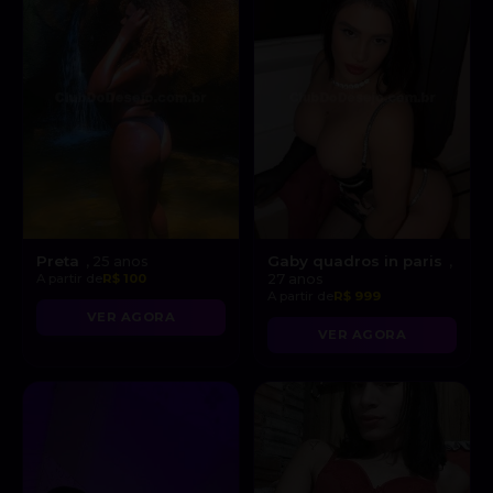
Preta
Gaby quadros in paris
, 25 anos
,
A partir de
R$ 100
27 anos
A partir de
R$ 999
VER AGORA
VER AGORA