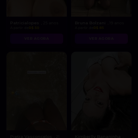
Patricialopes
Bruna Bolzani
, 25 anos
, 19 anos
A partir de
R$ 50
A partir de
R$ 85
VER AGORA
VER AGORA
Pietra Vasconcelos
Kimberlly Bananinha
, 21
,