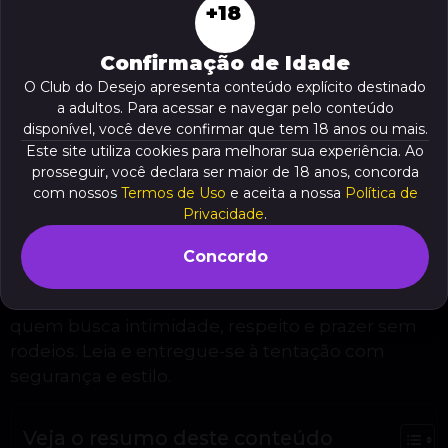
+18
Confirmação de Idade
O Club do Desejo apresenta conteúdo explícito destinado
a adultos. Para acessar e navegar pelo conteúdo
disponível, você deve confirmar que tem 18 anos ou mais.
Permita-se descobrir o magnetismo das travestis
Este site utiliza cookies para melhorar sua experiência. Ao
prosseguir, você declara ser maior de 18 anos, concorda
dotada em Itapecerica da Serra, onde desejo e
com nossos
Termos de Uso
e aceita a nossa
Política de
sofisticação se encontram em encontros que
Privacidade
.
transcendem o convencional. Este conteúdo
revela como selecionar experiências singulares
Concordo
com acompanhantes trans de alto padrão,
oferecendo dicas e descrições sensuais para
quem busca intimidade, respeito e prazer sem
rodeios. Leia e entregue-se à tentação com
segurança e estilo.
Veja o resumo deste conteúdo