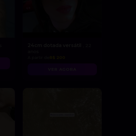
s
24cm dotada versátil
, 22
anos
A partir de
R$ 200
VER AGORA