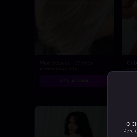
Miss Jessica
, 25 anos
Gab
A partir de
R$ 200
A par
VER AGORA
O Cl
Para 