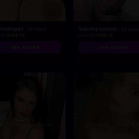
ricialopes
, 25 anos
Sabrina santos
, 22 ano
tir de
R$ 50
A partir de
R$ 10
VER AGORA
VER AGORA