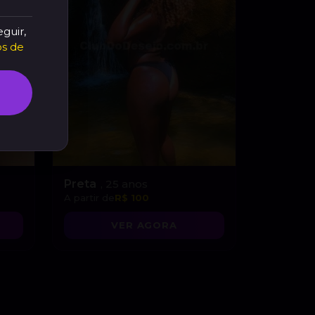
eguir,
s de
Preta
, 25 anos
A partir de
R$ 100
VER AGORA