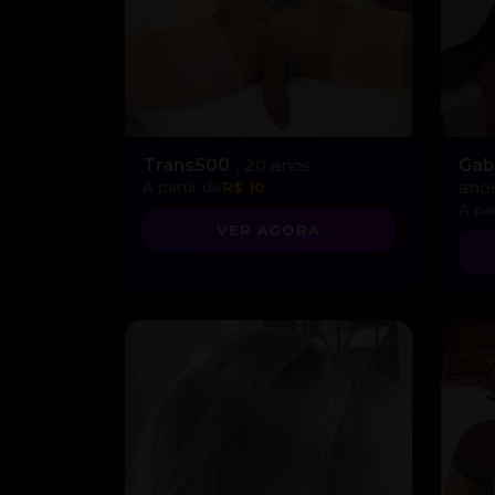
Trans500
, 20 anos
Gab
ano
A partir de
R$ 10
A par
VER AGORA