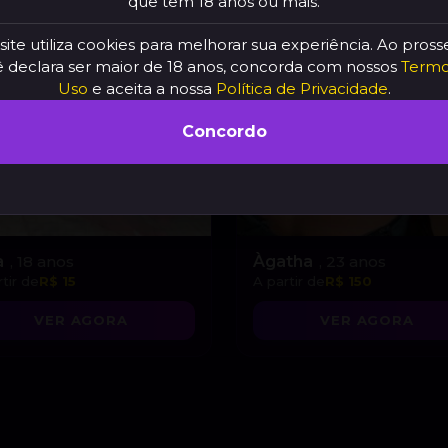
que tem 18 anos ou mais.
site utiliza cookies para melhorar sua experiência. Ao pross
 declara ser maior de 18 anos, concorda com nossos
Termo
Uso
e aceita a nossa
Política de Privacidade
.
Concordo
a
, 18 anos
Àgatha
, 23 anos
tir de
R$ 15
A partir de
R$ 150
VER AGORA
VER AGORA