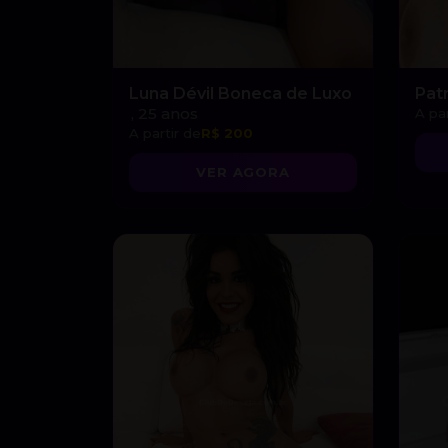
Luna Dévil Boneca de Luxo
Pat
, 25 anos
A par
A partir de
R$ 200
VER AGORA