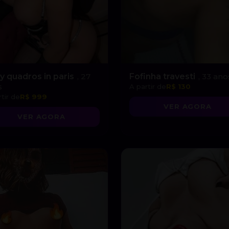
y quadros in paris
, 27
Fofinha travesti
, 33 ano
s
A partir de
R$ 130
tir de
R$ 999
VER AGORA
VER AGORA