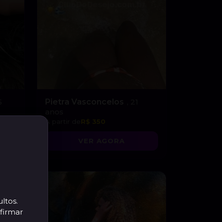
5
Pietra Vasconcelos
, 21
anos
A partir de
R$ 350
VER AGORA
ltos.
firmar