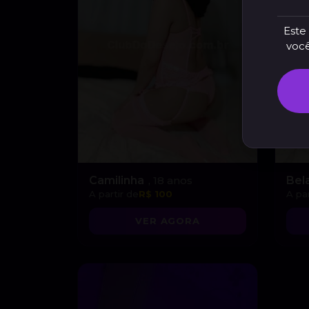
Este 
você
Camilinha
, 18 anos
Bel
A partir de
R$ 100
A par
VER AGORA