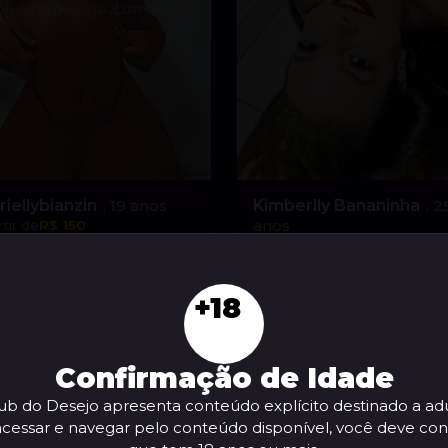
riellybianzin
, 19 anos
Kimberlly Bananinha
, 2
anos
tir de
R$ 150
A partir de
R$ 200
VER AGORA
VER AGORA
+18
Confirmação de Idade
ub do Desejo apresenta conteúdo explícito destinado a adu
acessar e navegar pelo conteúdo disponível, você deve con